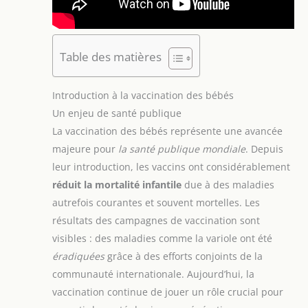
Table des matières
Introduction à la vaccination des bébés
Un enjeu de santé publique
La vaccination des bébés représente une avancée
majeure pour
la santé publique mondiale
. Depuis
leur introduction, les vaccins ont considérablement
réduit la mortalité infantile
due à des maladies
autrefois courantes et souvent mortelles. Les
résultats des campagnes de vaccination sont
visibles : des maladies comme la variole ont été
éradiquées
grâce à des efforts conjoints de la
communauté internationale. Aujourd’hui, la
vaccination continue de jouer un rôle crucial pour