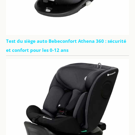
Test du siège auto Bebeconfort Athena 360 : sécurité
et confort pour les 0-12 ans