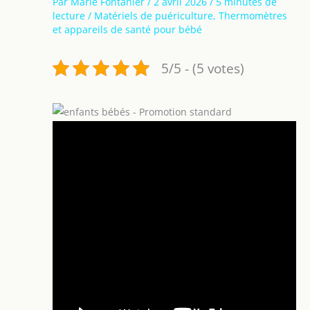
Par
Marie Fontanier
/
2 avril 2026
/
5 minutes de
lecture
/
Matériels de puériculture
,
Thermomètres
et appareils de santé pour bébé
5/5 - (5 votes)