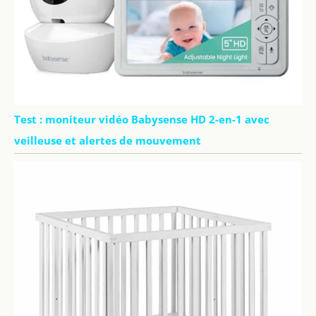
Test : moniteur vidéo Babysense HD 2-en-1 avec
veilleuse et alertes de mouvement