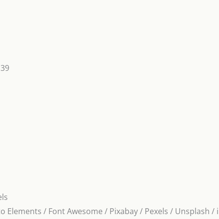
139
d
els
vato Elements / Font Awesome / Pixabay / Pexels / Unsplash / i