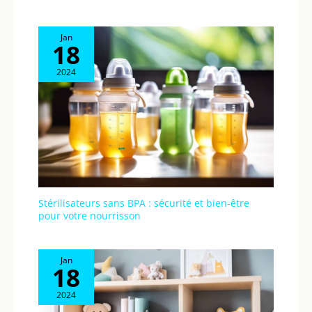
Jan
18
2024
Stérilisateurs sans BPA : sécurité et bien-être
pour votre nourrisson
Jan
18
2024