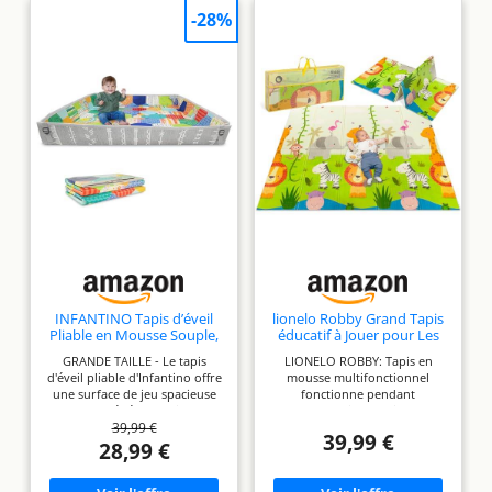
-28%
INFANTINO Tapis d’éveil
lionelo Robby Grand Tapis
Pliable en Mousse Souple,
éducatif à Jouer pour Les
Très Grande Taille,
Enfants, 200x180 cm
GRANDE TAILLE - Le tapis
LIONELO ROBBY: Tapis en
Facilement Transportable,
Pliable, Double Face, léger
d'éveil pliable d'Infantino offre
mousse multifonctionnel
Côtés Rabattables,
et imperméable, matériau
une surface de jeu spacieuse
fonctionne pendant
Antidérapant, Tapis d’éveil
XPE sûr et Durable, Sac
pour les bébés et les jeunes
longtemps. L'impression recto
Bébé et Jeunes Enfants,
Inclus
39,99 €
enfants, favorisant ainsi leur
verso colorée et la surface en
Motifs Multicolore
39,99 €
liberté de mouvement et leur
relief inspirent des jeux
28,99 €
exploration. FACILEMENT
intéressants avec un enfant
TRANSPORTABLE - Grâce à sa
dès le premier jour de sa vie