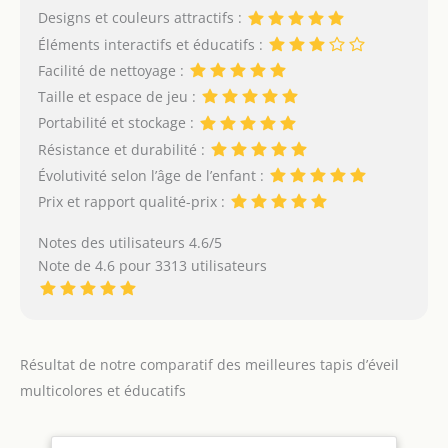
s'adapte à vos besoins !
Designs et couleurs attractifs :
premiers mois de vie
IMPERMEABLE DOUX
Avec accessoires:
Éléments interactifs et éducatifs :
ÉPAIS & ANTIDÉRAPANT
l’ensemble comprend 7
Facilité de nettoyage :
Notre grand tapis en
jouets suspendus et 20
mousse pour bébé est
Taille et espace de jeu :
balles colorées
geant puisqu'il mesure
Portabilité et stockage :
150x180cm pour 1cm
Résistance et durabilité :
d'épaisseur.
PLIABLE
Évolutivité selon l’âge de l’enfant :
LAVABLE & RÉVERSIBLE
Tapis sol bebe double
Prix et rapport qualité-prix :
face, facile à transporter
en exterieur grace à sa
Notes des utilisateurs 4.6/5
housse.
ÉDUCATIF &
Note de 4.6 pour 3313 utilisateurs
LUDIQUE Tapis d'eveil
bébé Montessori qui
stimule la psycho
motricite et le
Résultat de notre comparatif des meilleures tapis d’éveil
développement sensoriel
de vos enfants grace à
multicolores et éducatifs
ses différents designs.