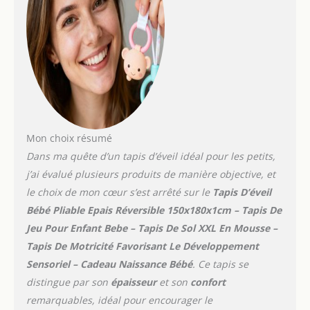
ÉPAIS & ANTIDÉRAPANT
Notre grand tapis en
mousse pour bébé est
geant puisqu'il mesure
150x180cm pour 1cm
d'épaisseur.
PLIABLE
LAVABLE & RÉVERSIBLE
Tapis sol bebe double
face, facile à transporter
en exterieur grace à sa
Mon choix résumé
housse.
ÉDUCATIF &
Dans ma quête d’un tapis d’éveil idéal pour les petits,
LUDIQUE Tapis d'eveil
j’ai évalué plusieurs produits de manière objective, et
bébé Montessori qui
le choix de mon cœur s’est arrêté sur le
Tapis D’éveil
stimule la psycho
Bébé Pliable Epais Réversible 150x180x1cm – Tapis De
motricite et le
développement sensoriel
Jeu Pour Enfant Bebe – Tapis De Sol XXL En Mousse –
de vos enfants grace à
Tapis De Motricité Favorisant Le Développement
ses différents designs.
Sensoriel – Cadeau Naissance Bébé
. Ce tapis se
distingue par son
épaisseur
et son
confort
remarquables, idéal pour encourager le