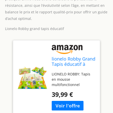
résistance, ainsi que l’évolutivité selon l’âge, en mettant en
balance le prix et le rapport qualité-prix pour offrir un guide
d’achat optimal.
Lionelo Robby grand tapis éducatif
lionelo Robby Grand
Tapis éducatif à
Jouer pour Les
LIONELO ROBBY: Tapis
Enfants, 200x180 cm
en mousse
Pliable, Double
multifonctionnel
Face, léger et
fonctionne pendant
imperméable,
39,99 €
longtemps. L'impression
matériau XPE sûr et
recto verso colorée et la
Durable, Sac Inclus
surface en relief
inspirent des jeux