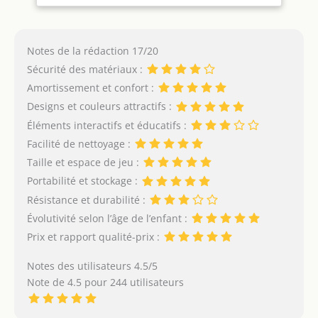
intéressants avec un
enfant dès le premier
jour de sa vie
Notes de la rédaction 17/20
APPRENTISSAGE ET
AMUSEMENT: Idéal pour
Sécurité des matériaux :
apprendre les formes, les
Amortissement et confort :
animaux et les couleurs
Designs et couleurs attractifs :
que le tuteur peut
Éléments interactifs et éducatifs :
indiquer et raconter des
histoires connexes. Le
Facilité de nettoyage :
déplacement d’un jouet
Taille et espace de jeu :
sur le tapis développe
Portabilité et stockage :
l'imagination de l'enfant
Résistance et durabilité :
et permet de longues
heures de jeu
Évolutivité selon l’âge de l’enfant :
ANTIDÉRAPANT: Le tapis
Prix et rapport qualité-prix :
est fait de mousse XPE
durable et flexible. Il est
Notes des utilisateurs 4.5/5
assez dur pour fournir au
Note de 4.5 pour 244 utilisateurs
tout-petit un soutien
adéquat lorsqu'il essaie