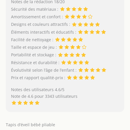
Notes de la rédaction 18/20
hauteur avec
une poignée, qui vous
Sécurité des matériaux :
revêtements doux ainsi
permet de ranger et de
que 7 jouets amovibles
Amortissement et confort :
transporter le tapis de
qui stimuleront
manière pratique
Designs et couleurs attractifs :
l’imagination de l’enfant
Éléments interactifs et éducatifs :
et soutiendront le
Facilité de nettoyage :
développement de la
motricité
Soutient le
Taille et espace de jeu :
développement:
Portabilité et stockage :
SMARTPLAY est fabriqué
Résistance et durabilité :
en couleurs contrastées
Évolutivité selon l’âge de l’enfant :
qui stimulent la vue du
bébé pendant ses
Prix et rapport qualité-prix :
premiers mois de vie. Les
jouets colorés en
Notes des utilisateurs 4.6/5
différentes textures
Note de 4.6 pour 3343 utilisateurs
stimulent le toucher,
mais aussi encouragent
l’enfant à étirer ses bras.
Le tapis crée un espace
Tapis d’éveil bébé pliable
confortable pour