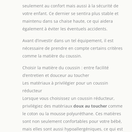
plupart ✔ Découvrez le
toucher. Les points en 3D offre une expérience
seulement au confort mais aussi à la sécurité de
confort et la commodité:
tactile à plusieurs niveaux pour votre bébé. Avec
révolutionner
votre enfant. Ce dernier se sentira plus stable et
une sensation de massage, il peut apaiser
l'expérience de la
efficacement l'anxiété du bébé. L'intérieur est
poussette de votre
maintenu dans sa chaise haute, ce qui aidera
rempli de coton moelleux, plus respirant et
enfant avec notre
agréable à utiliser pour les bébés. Lavable en
doublure de siège -
également à éviter les éventuels accidents.
machine, pas facile à déformer, idéal pour utiliser à
conçue pour la pratique
longt terme et à toute saison. Dimension: la
et l'esthétique. Un
longueur de ce coussin de poussette mesure 81cm,
Avant d’investir dans un tel équipement, il est
incontournable pour les
la largeur 41cm, convient pour les bébé de 0 à 3 ans
parents nouveaux ou
nécessaire de prendre en compte certains critères
et adapté à la plupart des poussettes, des sièges et
attendants, cela ajoute la
des chaises. Accessoire indispensable: le forme
commodité et le
comme la matière du coussin.
d'ours rend votre bébé plus mignon et lui apporte
réconfort à votre vie
plus de plaisir. C'est donc un accessoire
parentale quotidienne
indispensable pour vous et votre bébé pour se
Choisir la matière du coussin : entre facilité
déplacer ensemble.
d’entretien et douceur au toucher
Les matériaux à privilégier pour un coussin
réducteur
Lorsque vous choisissez un coussin réducteur,
privilégiez des matériaux
doux au toucher
comme
le coton ou la mousse polyuréthane. Ces matières
sont non seulement confortables pour votre bébé,
mais elles sont aussi hypoallergéniques, ce qui est