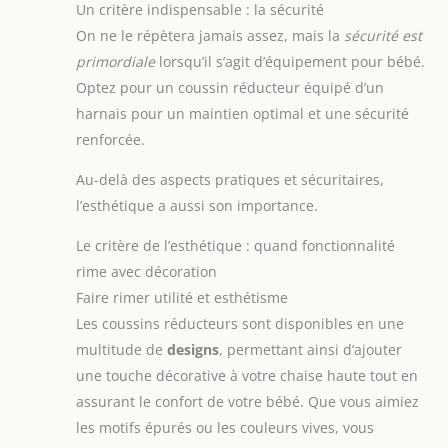
couleur noire est résistante aux taches et facile à
Un critère indispensable : la sécurité
Coussin De Siège pour
nettoyer, lavable en machine en toute simplicité,
Poussette peut répondre
On ne le répètera jamais assez, mais la
sécurité est
pour le bien-être et le confort de vos enfants Large
aux différents besoins de
gamme d'utilisations : le coussin de siège de voiture
votre enfant, elle
primordiale
lorsqu’il s’agit d’équipement pour bébé.
et le réducteur de siège s'adaptent à la plupart des
convient non seulement
balancelles, balançoires, poussettes, sièges pour
Optez pour un coussin réducteur équipé d’un
aux poussettes, aux
enfants et chaises hautes
sièges auto, aux
harnais pour un maintien optimal et une sécurité
balançoires, aux tables à
langer, etc., la conception
renforcée.
universelle de
l'entrejambe convient
également aux chaises de
Au-delà des aspects pratiques et sécuritaires,
salle à manger pour
l’esthétique a aussi son importance.
enfants, où que vous la
placiez, vous pouvez faire
en sorte que votre bébé
Le critère de l’esthétique : quand fonctionnalité
se sente à l'aise. [Cadeau
Idéal] Ce Coussin De
rime avec décoration
Poussette permet à votre
Faire rimer utilité et esthétisme
bébé de profiter d'une
expérience agréable à
Les coussins réducteurs sont disponibles en une
chaque sortie. Il peut être
utilisé pour décorer une
multitude de
designs
, permettant ainsi d’ajouter
poussette ou un siège
auto, et convient aux
une touche décorative à votre chaise haute tout en
nouveau-nés et aux
assurant le confort de votre bébé. Que vous aimiez
enfants. C'est le cadeau
idéal pour vos amis et
les motifs épurés ou les couleurs vives, vous
vos proches, et un
accessoire indispensable