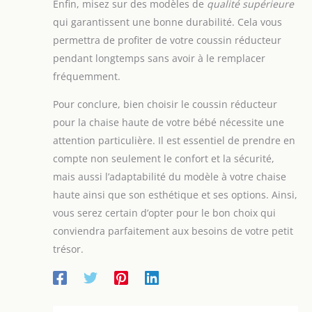
Enfin, misez sur des modèles de
qualité supérieure
fixent facilement par velcro pour s’adapter à
une utilisation
chaque modèle et à chaque étape. Produit propre à
quotidienne dans la
qui garantissent une bonne durabilité. Cela vous
JYOKO KIDS, compatible avec de nombreuses
poussette ou le siège
marques du marché. Pour quel âge est-il adapté ?
permettra de profiter de votre coussin réducteur
auto. 【Usage
Convient dès la naissance jusqu’à environ 2–3 ans.
polyvalent】Le support
pendant longtemps sans avoir à le remplacer
La version 3 pièces offre un maintien
de tête et de corps
supplémentaire pour les premiers mois, tandis que
LEKEFETO est polyvalent
fréquemment.
la 2 pièces accompagne les étapes suivantes avec un
– que ce soit dans le siège
confort plus léger. De quoi est-il composé ? En
auto, la chaise haute ou
coton bio certifié OEKO-TEX, respirant, doux et
la poussette. Ce
Pour conclure, bien choisir le coussin réducteur
agréable sur la peau. Lavable en machine.
réducteur de siège pour
Confectionné artisanalement à Barcelone, Espagne.
pour la chaise haute de votre bébé nécessite une
bébé est compatible avec
la plupart des modèles
attention particulière. Il est essentiel de prendre en
courants et est donc un
compagnon pratique au
compte non seulement le confort et la sécurité,
quotidien pour tous les
parents.
mais aussi l’adaptabilité du modèle à votre chaise
haute ainsi que son esthétique et ses options. Ainsi,
vous serez certain d’opter pour le bon choix qui
conviendra parfaitement aux besoins de votre petit
trésor.