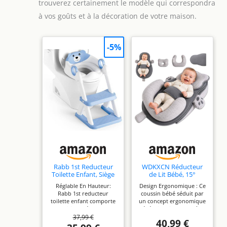
trouverez certainement le modèle qui correspondra
pour voyager en toute
sérénité.
à vos goûts et à la décoration de votre maison.
-5%
Rabb 1st Reducteur
WDKXCN Réducteur
Toilette Enfant, Siège
de Lit Bébé, 15°
de Toilette pour
Coussin Anti Reflux
Réglable En Hauteur:
Design Ergonomique : Ce
Enfants Garçons et
Bébé Ergonomique
Rabb 1st reducteur
coussin bébé séduit par
Filles, 2 en 1
avec Coussin en
toilette enfant comporte
un concept ergonomique
Rehausseur Filles
Silicone et Repose-
6 positions réglables et
réfléchi, qui s’adapte à la
Garçons, Coussin
Pied en U, Détachable
37,99 €
nous avons inclus des vis
posture naturelle du
Non-éclaboussures et
et Lavable Cale Bébé
40,99 €
détachables pour que
bébé et permet aux