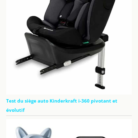
Test du siège auto Kinderkraft i-360 pivotant et
évolutif