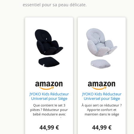
essentiel pour sa peau délicate.
JYOKO Kids Réducteur
JYOKO Kids Réducteur
Universel pour Siège
Universel pour Siège
Auto, Nacelle et Porte-
Auto, Nacelle et Porte-
Que contient le set 3
À quoi sert ce réducteur ?
bébé | Coussin
bébé | Coussin
pièces ? Réducteur pour
Apporte confort et
Réducteur Doux en
Réducteur Doux en
bébé modulaire avec
maintien dans le siège
Coton Bio Respirant |
Coton Bio Respirant |
support pour la tête,
auto, la nacelle ou le
Compatible avec Le
Compatible avec Le
support pour le corps et
porte-bébé. Il aide à
Groupe 0 | Fabriqué à
Groupe 0 | Fabriqué à
44,99 €
44,99 €
support pour le dos. Les
stabiliser la tête et le
Barcelone (Black
Barcelone (Grey
éléments peuvent être
corps du bébé pendant