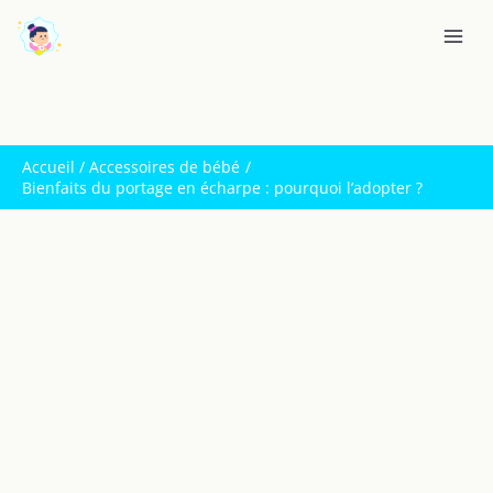
Aller
R
au
e
contenu
c
h
e
Accueil
Accessoires de bébé
r
Bienfaits du portage en écharpe : pourquoi l’adopter ?
c
h
e
r