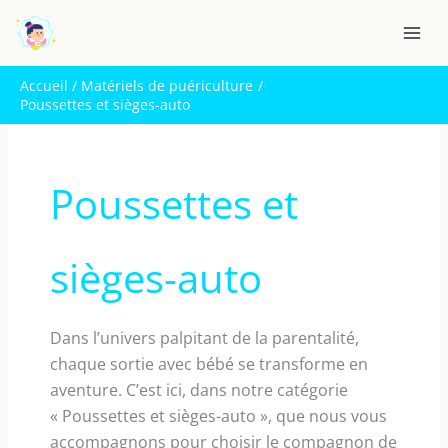
Aller
R
au
e
contenu
c
Accueil
Matériels de puériculture
h
Poussettes et sièges-auto
e
r
c
Poussettes et
h
e
sièges-auto
r
Dans l’univers palpitant de la parentalité,
chaque sortie avec bébé se transforme en
aventure. C’est ici, dans notre catégorie
« Poussettes et sièges-auto », que nous vous
accompagnons pour choisir le compagnon de