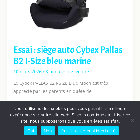
Essai : siège auto Cybex Pallas
B2 I-Size bleu marine
10 mars 2026
/
3 minutes de lecture
Le Cybex PALLAS B2 I-SIZE Blue Moon est très
apprécié par les parents en quête de
Nous utilisons des cookies pour vous garantir la meilleure
expérience sur notre site web. Si vous continuez à utiliser ce
site, nous supposerons que vous en êtes satisfait.
1
2
…
13
Suivant
→
Oui
Non
Politique de confidentialité