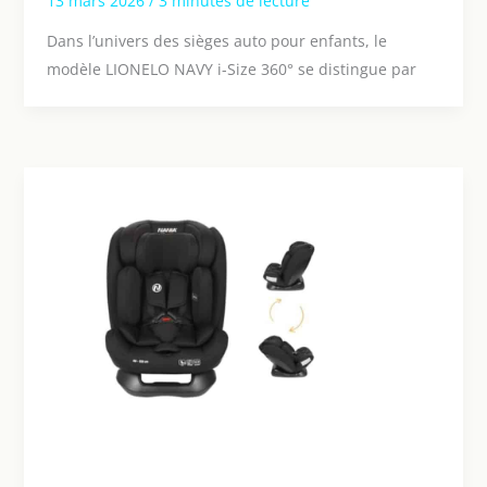
13 mars 2026
/
3 minutes de lecture
Dans l’univers des sièges auto pour enfants, le
modèle LIONELO NAVY i-Size 360° se distingue par