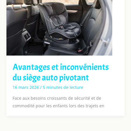
Avantages et inconvénients
du siège auto pivotant
16 mars 2026
/
5 minutes de lecture
Face aux besoins croissants de sécurité et de
commodité pour les enfants lors des trajets en