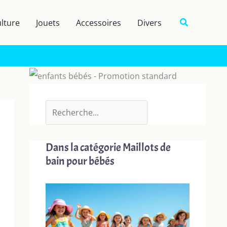
R
Recherche
lture
Jouets
Accessoires
Divers
e
c
h
e
r
c
h
e
Dans la catégorie Maillots de
r
bain pour bébés