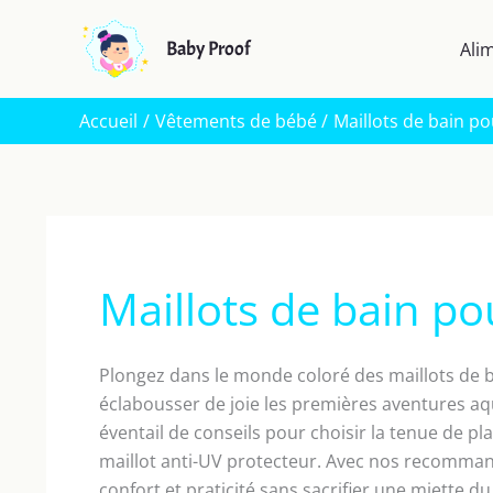
Aller
au
Baby Proof
Ali
contenu
Accueil
Vêtements de bébé
Maillots de bain p
Maillots de bain p
Plongez dans le monde coloré des maillots de b
éclabousser de joie les premières aventures aqu
éventail de conseils pour choisir la tenue de pla
maillot anti-UV protecteur. Avec nos recomma
confort et praticité sans sacrifier une miette d