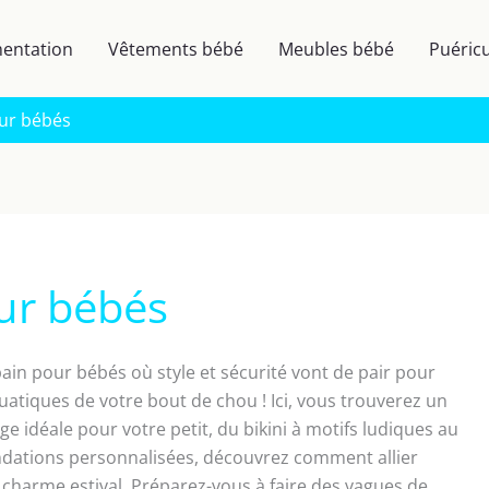
mentation
Vêtements bébé
Meubles bébé
Puéricu
our bébés
our bébés
ain pour bébés où style et sécurité vont de pair pour
atiques de votre bout de chou ! Ici, vous trouverez un
ge idéale pour votre petit, du bikini à motifs ludiques au
ndations personnalisées, découvrez comment allier
u charme estival. Préparez-vous à faire des vagues de