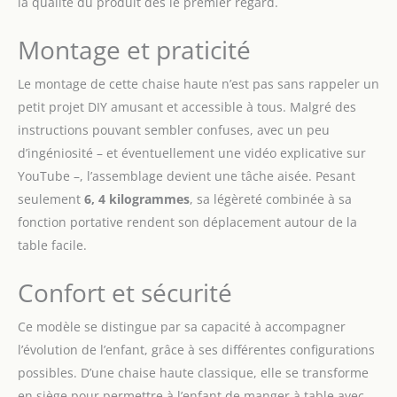
la qualité du produit dès le premier regard.
stable – le bois de hêtre
massif et le contrplaqué
ont été utilisés pour sa
Montage et praticité
fabrication. La barrière
de séurité est installée
Le montage de cette chaise haute n’est pas sans rappeler un
sur la chaise pour les
petit projet DIY amusant et accessible à tous. Malgré des
enfants plus grands
instructions pouvant sembler confuses, avec un peu
ERGONOMIE: Elle
possède un repose-pieds
d’ingéniosité – et éventuellement une vidéo explicative sur
réglable. La chaise
YouTube –, l’assemblage devient une tâche aisée. Pesant
possède le dossier profilé
seulement
6, 4 kilogrammes
, sa légèreté combinée à sa
et une ample plage de
fonction portative rendent son déplacement autour de la
réglage de la hauteur de
table facile.
siège – 5 niveaux dans le
cas de la chaise pour un
enfant plus grand. Elle
Confort et sécurité
est facilement ajustable
MATÉRIAUX: le bois de
Ce modèle se distingue par sa capacité à accompagner
hêtre massif renforce la
l’évolution de l’enfant, grâce à ses différentes configurations
résistance de toute la
possibles. D’une chaise haute classique, elle se transforme
construction et fait qu’
ENOCK est une chaise
en siège pour permettre à l’enfant de manger à table avec