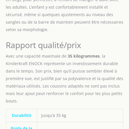
intemporelle
les adultes. L’enfant y est confortablement installé et
ACCESSOIRES: plateau
sécurisé, même si quelques ajustements au niveau des
amovible qui est facile à
sangles ou de la barre de maintien peuvent être nécessaires
nettoyer et mettre
l’enfant dans la chaise.
selon sa morphologie.
Une barrière
compléntaire est utilisée
Rapport qualité/prix
au lier de ce platea
Avec une capacité maximale de
35 kilogrammes
, la
Kinderkraft ENOCK représente un investissement durable
dans le temps. Son prix, bien qu’il puisse sembler élevé à
première vue, est justifié par sa polyvalence et la qualité des
matériaux utilisés. Les coussins adaptés ne sont pas inclus
mais leur ajout peut renforcer le confort pour les plus petits
bouts.
Durabilité
Jusqu’à 35 kg
Poids de la