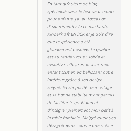
niveaux dans le cas de la
En tant qu’auteur de blog
chaise pour un enfant plus
spécialisé dans le test de produits
grand. Elle est facilement
pour enfants, j’ai eu l’occasion
ajustable
MATÉRIAUX: le
bois de hêtre massif
d’expérimenter la chaise haute
renforce la résistance de
Kinderkraft ENOCK et je dois dire
toute la construction et fait
que l’expérience a été
qu’ ENOCK est une chaise
globalement positive. La qualité
intemporelle
ACCESSOIRES: plateau
est au rendez-vous : solide et
amovible qui est facile à
évolutive, elle grandit avec mon
nettoyer et mettre l’enfant
enfant tout en embellissant notre
dans la chaise. Une barrière
intérieur grâce à son design
compléntaire est utilisée au
soigné. Sa simplicité de montage
lier de ce platea
et sa bonne stabilité m’ont permis
de faciliter le quotidien et
d’intégrer pleinement mon petit à
la table familiale. Malgré quelques
désagréments comme une notice