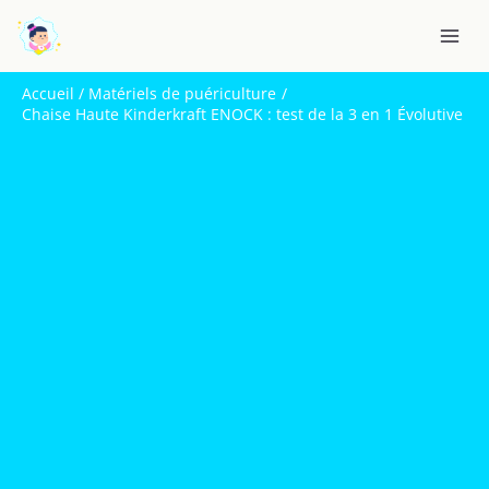
Aller
R
au
e
contenu
c
Accueil
Matériels de puériculture
h
Chaise Haute Kinderkraft ENOCK : test de la 3 en 1 Évolutive
e
r
c
h
e
r