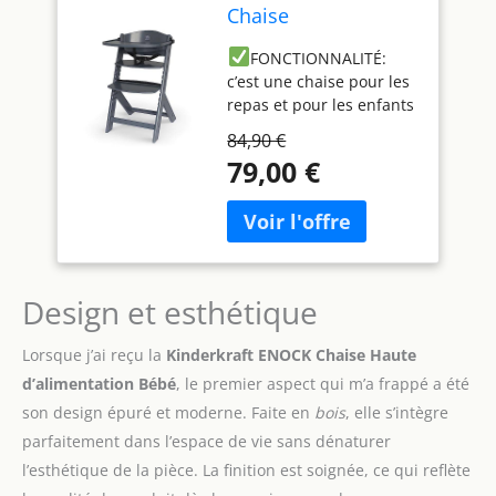
Chaise
d'alimentation
FONCTIONNALITÉ:
Haute Bébé, 3 en 1,
c’est une chaise pour les
en Bois Naturel,
repas et pour les enfants
Évolutive, Réglable,
plus grands: 2 en 1.A
Puericulture, Avec
84,90 €
partir de 6 mois jusqu’à
Plateau, Très Solide,
79,00 €
10 ans! Le poids maximal
Design Universel,
de l’enfant dans la chaise
Avec Accessoires,
pour les repas est de : 15
Tout gris
kg, dans la chaise pour
les enfants plus grands
est de : 35 kg. Elle peut
Design et esthétique
être aussi utilisée comme
chaise de bureau . Elle
Lorsque j’ai reçu la
Kinderkraft ENOCK Chaise Haute
convient aux différentes
d’alimentation Bébé
, le premier aspect qui m’a frappé a été
tables dans la cuisine
SÉCURITÉ: harnais à 3-
son design épuré et moderne. Faite en
bois
, elle s’intègre
points sur la chaise
parfaitement dans l’espace de vie sans dénaturer
haute (possibilité de son
l’esthétique de la pièce. La finition est soignée, ce qui reflète
démontage), construction