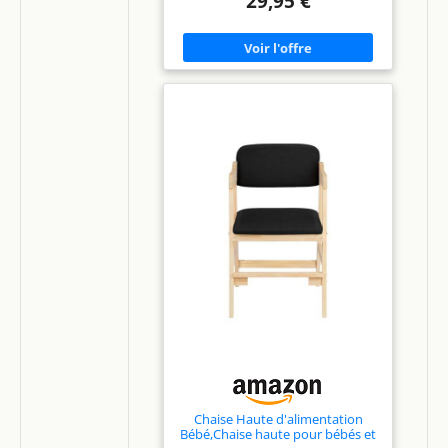
29,95 €
pratique : Se range facilement et
prend peu de place. Idéal pour les
familles recherchant une chaise haute
compacte et transportable. Table
ajustable et amovible : Tablette
réglable qui suit la croissance de votre
bébé, pour des repas confortables et
sécurisés. Facile à nettoyer et à
retirer. Durable et écologique :
Fabriquée avec des matériaux
robustes et sûrs, pour une chaise
haute bébé solide, durable et
respectueuse de l’environnement.
Chaise Haute d'alimentation
Bébé,Chaise haute pour bébés et