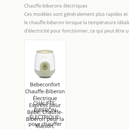
Chauffe-biberons électriques
Ces modèles sont généralement plus rapides et 
le chauffe-biberon lorsque la température idéale
d’électricité pour fonctionner, ce qui peut être 
Bebeconfort
Chauffe-Biberon
Électrique
CHAUFFE-
Express pour
BIBERON
Bébé, Chauffe-
ÉLECTRIQUE:
Biberon pour la
pour chauffer
Maison,