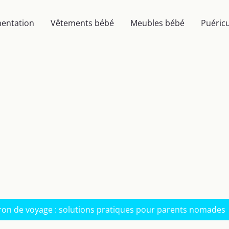
mentation
Vêtements bébé
Meubles bébé
Puéricu
ron de voyage : solutions pratiques pour parents nomades