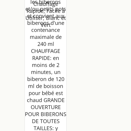
les biberons
Chauffage
et/ou petits pots
Rapide, Facile à
et convient aux
Utiliser, Blanc et
biberons d'une
Vert
contenance
maximale de
240 ml
CHAUFFAGE
RAPIDE: en
moins de 2
minutes, un
biberon de 120
ml de boisson
pour bébé est
chaud GRANDE
OUVERTURE
POUR BIBERONS
DE TOUTES
TAILLES: y