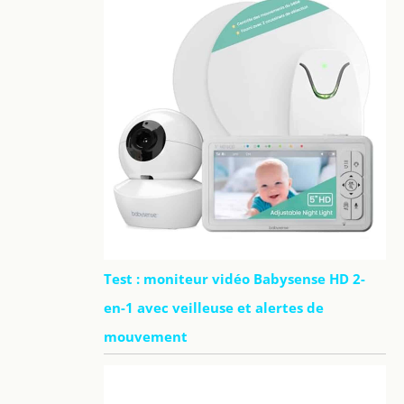
Test : moniteur vidéo Babysense HD 2-
en-1 avec veilleuse et alertes de
mouvement