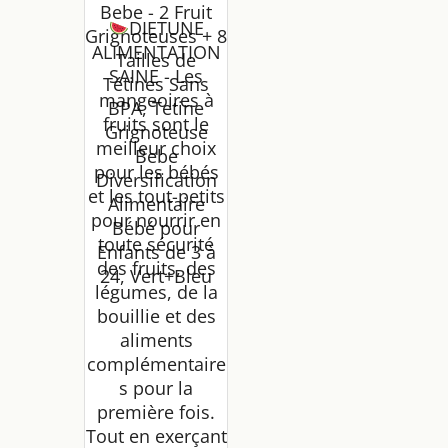
Bebe - 2 Fruit
DIETUNE
Grignoteuses + 8
ALIMENTATION
Tailles de
SAINE - Les
Tétines Sans
mangeoires à
BPA, Tetine
fruits sont le
Grignoteuse
meilleur choix
Bebe
pour les bébés
Diversification
et les tout-petits
Alimentaire
pour nourrir en
Bébé pour
toute sécurité
Enfants de 3 à
des fruits, des
24, Vert+Bleu
légumes, de la
bouillie et des
aliments
complémentaire
s pour la
première fois.
Tout en exerçant