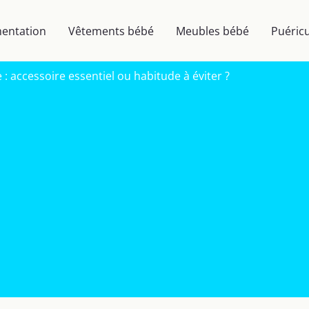
mentation
Vêtements bébé
Meubles bébé
Puéricu
 : accessoire essentiel ou habitude à éviter ?