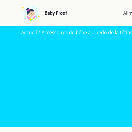
Aller
au
Baby Proof
Ali
contenu
Accueil
Accessoires de bébé
Cluedo de la tétine