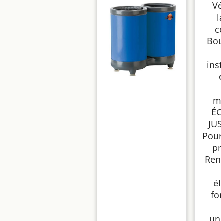
Vé
c
Bou
ins
m
É
JU
Pour
pr
Ren
é
fo
un