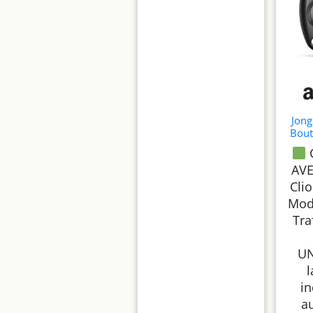
Jong
Bout
avec
Kan
AVE
Mas
Tw
Clio
Mod
Télé
Tra
L
Rép
U
i
au