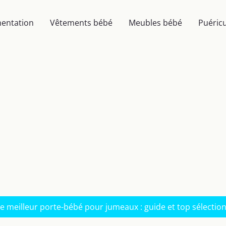
mentation
Vêtements bébé
Meubles bébé
Puéricu
e meilleur porte-bébé pour jumeaux : guide et top sélectio