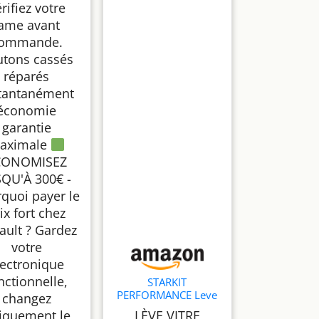
rifiez votre
lame avant
ommande.
tons cassés
réparés
tantanément
économie
garantie
aximale
CONOMISEZ
SQU'À 300€ -
quoi payer le
ix fort chez
ault ? Gardez
votre
lectronique
nctionnelle,
STARKIT
PERFORMANCE Leve
changez
vitre compatible pour
iquement le
LÈVE VITRE