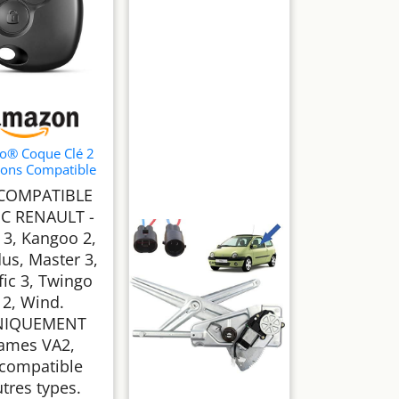
o® Coque Clé 2
ons Compatible
 Renault Clio 3,
COMPATIBLE
goo 2, Modus,
C RENAULT -
ter 3, Trafic 3,
ingo 2, Wind |
 3, Kangoo 2,
Boîtier
us, Master 3,
commande sans
fic 3, Twingo
ame pour VA2
aration Facile
2, Wind.
NIQUEMENT
lames VA2,
ncompatible
tres types.