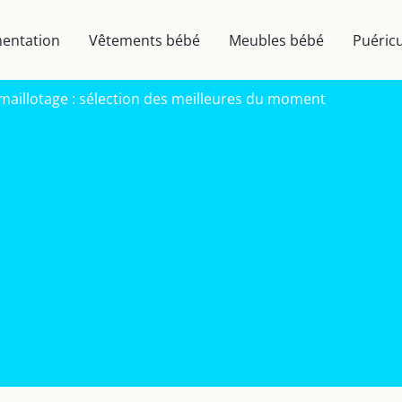
mentation
Vêtements bébé
Meubles bébé
Puéricu
aillotage : sélection des meilleures du moment