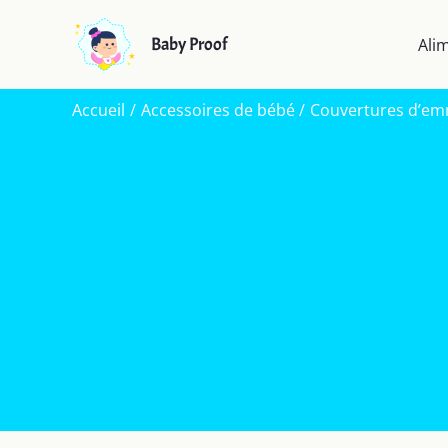
Aller
au
Baby Proof
Ali
contenu
Accueil
Accessoires de bébé
Couvertures d’emm