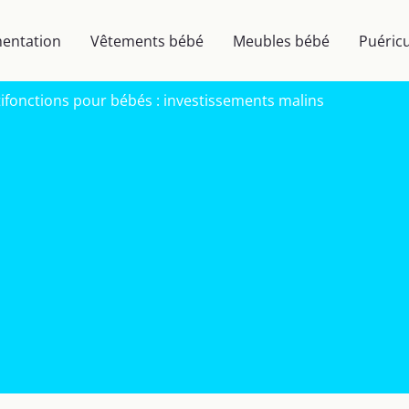
mentation
Vêtements bébé
Meubles bébé
Puéricu
fonctions pour bébés : investissements malins