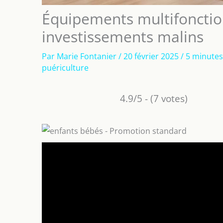
Équipements multifonctio
investissements malins
Par
Marie Fontanier
/
20 février 2025
/
5 minutes
puériculture
4.9/5 - (7 votes)