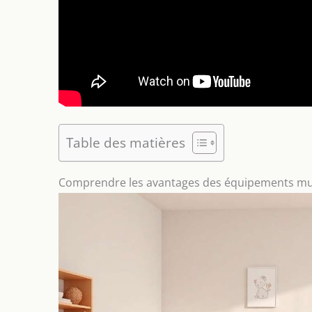
Table des matières
Comprendre les avantages des équipements mul