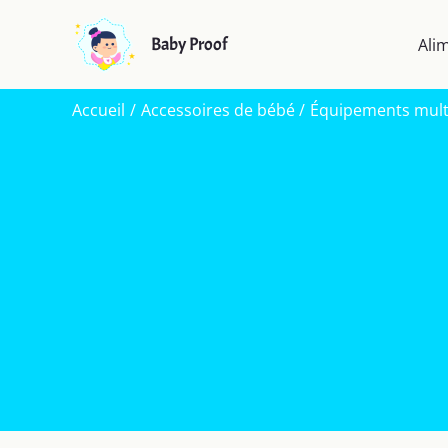
Aller
au
Baby Proof
Ali
contenu
Accueil
Accessoires de bébé
Équipements multi