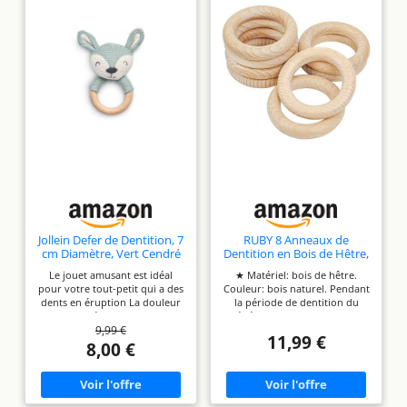
Jollein Defer de Dentition, 7
RUBY 8 Anneaux de
cm Diamètre, Vert Cendré
Dentition en Bois de Hêtre,
Jouets à Mâcher pour
Le jouet amusant est idéal
★ Matériel: bois de hêtre.
Bébé, Anneaux d'Artisanat,
pour votre tout-petit qui a des
Couleur: bois naturel. Pendant
Outils, etc. (Ø 7cm / 2,55in)
dents en éruption La douleur
la période de dentition du
est soulagée par la pression
bébé, ce jouet peut aider les
9,99 €
exercée sur les gencives lors
enfants à se débarrasser des
11,99 €
de la morsure solidement
mauvaises habitudes de bébé
8,00 €
attaché et a l'air joyeux et
★ Quantité: 8 anneaux en
amical Le matériau est 100%
bois, il est conçu pour être
sûr Idéal comme cadeau de
facilement saisi par de petites
maternité
mains ★ Anneaux en bois