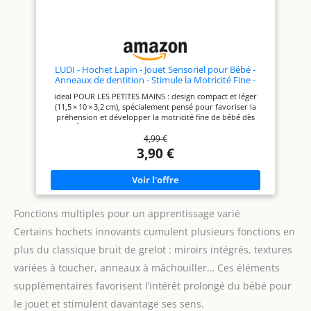
diamètre. LUDI, UNE MARQUE
QUI SÉDUIT ENFANTS ET
PARENTS : Depuis 1994, cette
société française créée des
jouets adaptés aux enfants de
la naissance à 5 ans. Des
expériences ludiques qui
LUDI - Hochet Lapin - Jouet Sensoriel pour Bébé -
favorisent l'exploration, le
Anneaux de dentition - Stimule la Motricité Fine -
développement et
Souple et Billes colorées - Dès 3 mois
ideal POUR LES PETITES MAINS : design compact et léger
l'apprentissage.
(11,5 × 10 × 3,2 cm), spécialement pensé pour favoriser la
préhension et développer la motricité fine de bébé dès
3 mois ÉVEIL SENSORIEL ET AUDITIF : Un corps transparent
4,99 €
rempli de petites billes colorées qui bougent et tintent
doucement, captivant l’œil de l’enfant et stimulant l'acuité
3,90 €
visuelle et auditive ANNEAUX À MÂCHOUILLER APAISANTS :
Les oreilles et pattes en plastique souple sont ideales pour
soulager les gencives en cas de poussée dentaire, tout en
résistant aux mordillements CARACTÉRISTIQUES : Adapté aux
bébés dès 3 mois, ce hochet est fabriqué à partir de
matériaux sûrs et non toxiques pour les tout-petits Hygiène
Fonctions multiples pour un apprentissage varié
facile, il se lave avec un chiffon humide pour garantir une
Certains hochets innovants cumulent plusieurs fonctions en
propreté sans compromis LUDI, MARQUE DE JOUETS ET
PUÉRICULTURE : Depuis plus de 30 ans, LUDI, marque
plus du classique bruit de grelot : miroirs intégrés, textures
française, conçoit des jouets originaux et créatifs pour
accompagner les enfants dans leur développement, de la
variées à toucher, anneaux à mâchouiller… Ces éléments
naissance jusqu’aux premières découvertes
supplémentaires favorisent l’intérêt prolongé du bébé pour
le jouet et stimulent davantage ses sens.