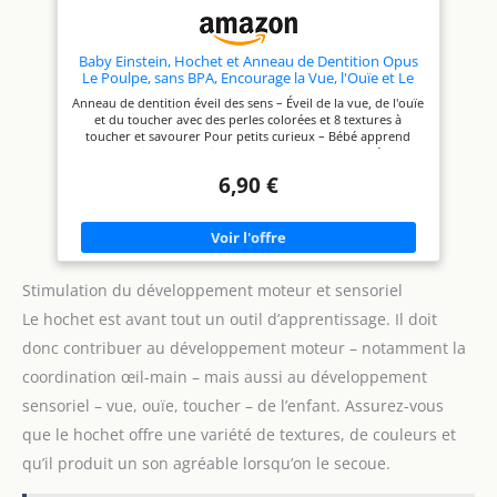
moi” JEU ÉDUCATIF 3 MOIS
sensoriel et l’interaction douce
POUR L’ÉVEIL SENSORIEL: Ce
avec bébé JEU ÉDUCATIF 3
jouet musical bébé soutient
MOIS POUR LE
l’autonomie, la coordination
DÉVELOPPEMENT: Conçu pour
Baby Einstein, Hochet et Anneau de Dentition Opus
œil-main et la pensée créative
favoriser la coordination œil-
Le Poulpe, sans BPA, Encourage la Vue, l'Ouïe et Le
dès 3 mois grâce à une
main, la pensée créative et
Toucher, à Partir de 3 Mois, Multicolore, 1 Unité
Anneau de dentition éveil des sens – Éveil de la vue, de l'ouïe
expérience multisensorielle
l’autonomie, ce hochet
et du toucher avec des perles colorées et 8 textures à
adaptée aux plus jeunes
électronique avec piles
toucher et savourer Pour petits curieux – Bébé apprend
enfants
incluses est une idée cadeau
tranquillement assis et calme ses gencives gonflées
parfaite pour bébé dès 3 mois
Apprentissage du concept cause-effet – Jouet bulles animées
6,90 €
du poulpe Opus pour des jeux de doigts amusants et mieux
comprendre le concept cause-effet Idéal pour les petites
mains – poignée striée en noir et blanc, facile à saisir et à
emporter partout oú vous allez Jouet sécurisé Lavage facile –
sans BPA Nettoyage avec lingette À mettre au frigo, conçu
pour un usage dentaire prolongé Pour enfants de 3 mois et
plus
Stimulation du développement moteur et sensoriel
Le hochet est avant tout un outil d’apprentissage. Il doit
donc contribuer au développement moteur – notamment la
coordination œil-main – mais aussi au développement
sensoriel – vue, ouïe, toucher – de l’enfant. Assurez-vous
que le hochet offre une variété de textures, de couleurs et
qu’il produit un son agréable lorsqu’on le secoue.