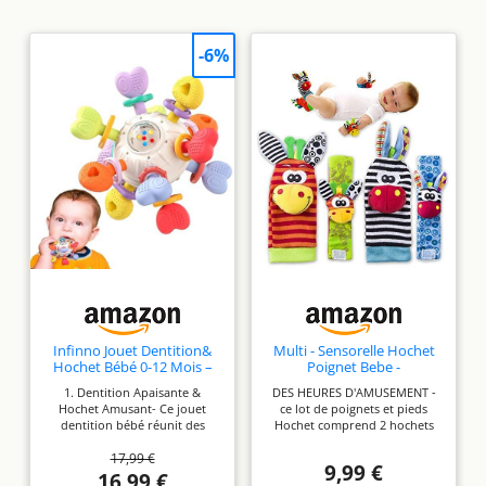
-6%
Infinno Jouet Dentition&
Multi - Sensorelle Hochet
Hochet Bébé 0-12 Mois –
Poignet Bebe -
Jeux Multi-fonction en
Développement Sensoriel
1. Dentition Apaisante &
DES HEURES D'AMUSEMENT -
Silicone Sans BPA – balle
et Eveil Hochet Pied et
Hochet Amusant- Ce jouet
ce lot de poignets et pieds
Sensoriel Coloré pour
Poignet - Chaussette
dentition bébé réunit des
Hochet comprend 2 hochets
Soulager les Gencives–
Hochet Bebe 6 Mois - Jouet
zones de mastication douces et
au poignet et 2 en chaussettes
cadeau naissance Fille &
de Développement Cadeau
17,99 €
des sons de hochet
avec marionnettes à main
Garçon (moyen)
Hochet Main et Pied Pour
9,99 €
engageants, offrant un
bebe, qui ont des couleurs
16,99 €
Bebe