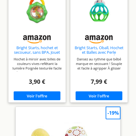
Bright Starts, hochet et
Bright Starts, Oball, Hochet
secoueur, sans BPA, Jouet
et Balles avec Perle
Barbell pour bébé, Vert, 3
Multicolore, Jouet d'Éveil
Hochet à miroir avec billes de
Dansez au rythme que bébé
Mois et Plus
de Motricité pour Bébés,
couleurs vives reflétant la
marque en secouant ! Souple
Facile à Agripper, Dès la
lumière Poignée texturée facile
et facile à agripper À glisser
Naissance
à attraper pour les petites
dans le sac à langer pour
mains Couleurs éclatantes et
s’amuser en balade Perles
3,90 €
7,99 €
sons stimulants pour amuser
colorées qui s’entrechoquent
bébé
dès qu’on les secoue On voit
ce qui fait du bruit grâce à la
poignée transparente
-19%