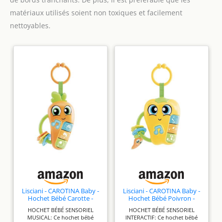
ce qui vous permet d'ajuster la
taille du port, de les mettre et
matériaux utilisés soient non toxiques et facilement
de les enlever facilement
nettoyables.
Lisciani - CAROTINA Baby -
Lisciani - CAROTINA Baby -
Hochet Bébé Carotte -
Hochet Bébé Poivron -
Jouet Musical pour Enfants
Jouet Musical pour Enfants
HOCHET BÉBÉ SENSORIEL
HOCHET BÉBÉ SENSORIEL
dès 3 Mois - Son et
dès 3 Mois - Son et
MUSICAL: Ce hochet bébé
INTERACTIF: Ce hochet bébé
Lumière - Anneaux de
Lumière - Anneaux de