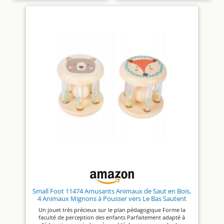
polyvalents, idéaux pour faire
de l'artisanat, peuvent être
peints ou décorés comme vous
le souhaitez, décoration
cadeau pour Noël ou toute
autre fête, carillon éolien, etc
... Concevez, créez et laissez
libre cours à votre imagination
★ Cerceaux en bois avec une
finition lisse et naturelle sans
revêtement de vernis, avec un
polissage fin, l'anneau de
dentition est doux, sûr pour
les enfants à mâcher ★
Diamètre extérieur: Ø 7cm /
2.55in. Diamètre intérieur: Ø
4.5cm / 1.77in. Épaisseur: 1.2
cm / 0,47in
Small Foot 11474 Amusants Animaux de Saut en Bois,
4 Animaux Mignons à Pousser vers Le Bas Sautent
Joyeusement dans L'air, Couleurs Pastel, Blanc.
Un jouet très précieux sur le plan pédagogique Forme la
faculté de perception des enfants Parfaitement adapté à