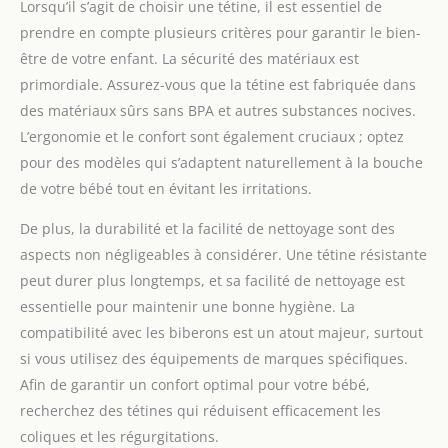
Lorsqu’il s’agit de choisir une tétine, il est essentiel de
bébé à s'endormir² Plus écologiques : vous prenez soin de
votre bébé tout en préservant la planète. La gamme ultra
prendre en compte plusieurs critères pour garantir le bien-
Philips Avent se compose de sucettes et d'étuis de
stérilisation fabriqués à 80 % à partir de matières d'origine
être de votre enfant. La sécurité des matériaux est
végétale¹ L'étui de transport réutilisable fait aussi office de
primordiale. Assurez-vous que la tétine est fabriquée dans
stérilisateur, pour des sucettes toujours prêtes à l'emploi :
ajoutez de l'eau, placez-le au micro-ondes pendant 3 minutes
des matériaux sûrs sans BPA et autres substances nocives.
et profitez d'une stérilisation efficace qui génère jusqu'à 50 %
d'émissions de CO2 en moins³ Le kit comprend : 2 sucettes
L’ergonomie et le confort sont également cruciaux ; optez
ultra air nuit Philips Avent pour bébés âgés de 18 mois et
plus, 1 étui de stérilisation et de transport
pour des modèles qui s’adaptent naturellement à la bouche
de votre bébé tout en évitant les irritations.
De plus, la durabilité et la facilité de nettoyage sont des
aspects non négligeables à considérer. Une tétine résistante
peut durer plus longtemps, et sa facilité de nettoyage est
essentielle pour maintenir une bonne hygiène. La
compatibilité avec les biberons est un atout majeur, surtout
si vous utilisez des équipements de marques spécifiques.
Afin de garantir un confort optimal pour votre bébé,
recherchez des tétines qui réduisent efficacement les
coliques et les régurgitations.