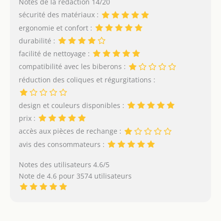
Notes de la rédaction 14/20
sucette est dotée d'une
tétine symétrique, elle
sécurité des matériaux :
est ainsi toujours dans le
ergonomie et confort :
bon sens Douce pour la
durabilité :
peau : cette sucette pour
facilité de nettoyage :
bébé est munie de trous
d'aération pour
compatibilité avec les biberons :
permettre à la peau de
réduction des coliques et régurgitations :
respirer Tranches d'âge :
les sucettes de nuit
design et couleurs disponibles :
Tommee Tippee sont
disponibles en 0-6 mois,
prix :
6-18 mois et 18-36 mois
accès aux pièces de rechange :
Sans BPA : toutes les
avis des consommateurs :
sucettes Tommee Tippee
sont sans BPA pour
Notes des utilisateurs 4.6/5
davantage de tranquillité
Note de 4.6 pour 3574 utilisateurs
d'esprit