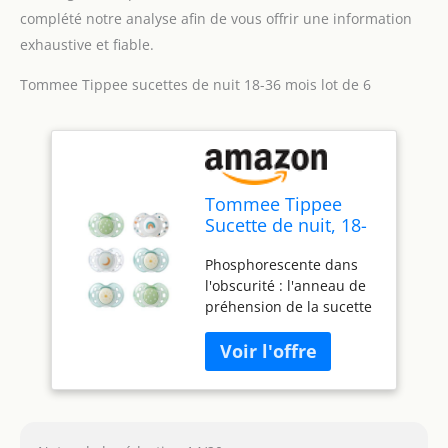
complété notre analyse afin de vous offrir une information
exhaustive et fiable.
Tommee Tippee sucettes de nuit 18-36 mois lot de 6
Tommee Tippee
Sucette de nuit, 18-
36 mois, lot de 6
Phosphorescente dans
sucettes
l'obscurité : l'anneau de
phosphorescentes
préhension de la sucette
avec capsule de
se recharge à la lumière
stérilisation
du jour pour briller dans
réutilisable
le noir, et vous permettre
de coucher bébé sans
stress Conception
symétrique : cette