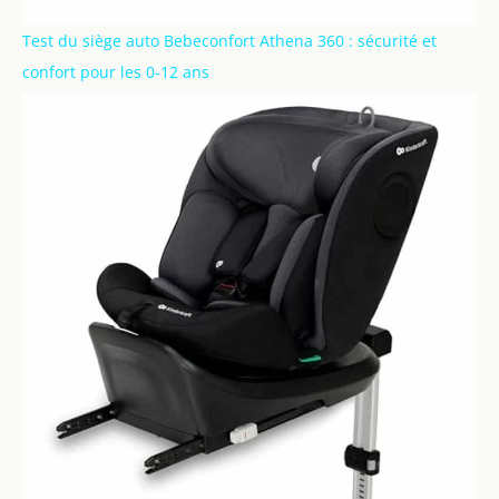
Test du siège auto Bebeconfort Athena 360 : sécurité et
confort pour les 0-12 ans