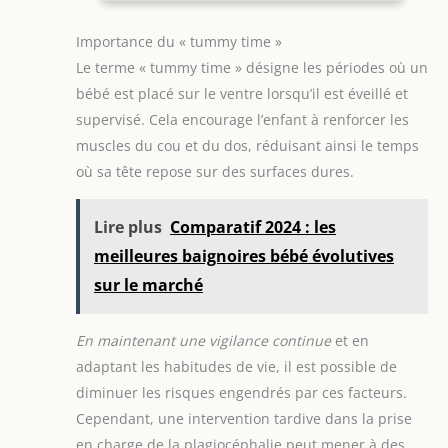
confortable pour les plus
petit du siège-auto avec facilité, tous les jours 5
PARENTS: Les accoudoirs
jeunes, qui est modulable
POSITIONS D'INCLINAISON : votre enfant voyagera
confortables augmentent
Importance du « tummy time »
et peut être facilement
confortablement grâce aux 5 positions
le confort sur les longs
adapté à votre enfant,
d'inclinaison, position relaxante pour bébé ou
trajets. Le siège est
Le terme « tummy time » désigne les périodes où un
Vous pouvez utiliser
assise pour les enfants désireux de découvrir le
équipé d'une assise
l'insert jusqu'à ce que
monde 9 POSITIONS D'APPUI-TÊTE : réglez
profonde. La protection
bébé est placé sur le ventre lorsqu’il est éveillé et
votre enfant ait 87 cm (la
rapidement l'appui-tête d'une main au fur et à
est assurée par des
partie sous les fesses) ou
mesure que votre enfant grandit : EvolveFix i-Size
supervisé. Cela encourage l’enfant à renforcer les
renforts supplémentaires
jusqu'à 105 cm (l'appui-
est facilement réglable en fonction des besoins de
dans la région lombaire
muscles du cou et du dos, réduisant ainsi le temps
tête)
votre tout-petit
qui protègent la colonne
vertébrale de l'enfant
où sa tête repose sur des surfaces dures.
INSTALLATION FACILE: Le
montage du siège avec
les ceintures de sécurité
Lire plus
Comparatif 2024 : les
de la voiture est très
simple et rapide - des
meilleures baignoires bébé évolutives
guides spéciaux et
clairement indiqués
sur le marché
aident beaucoup
En maintenant une vigilance continue
et en
adaptant les habitudes de vie, il est possible de
diminuer les risques engendrés par ces facteurs.
Cependant, une intervention tardive dans la prise
en charge de la plagiocéphalie peut mener à des