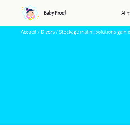
Aller
au
Baby Proof
Ali
contenu
Accueil
Divers
Stockage malin : solutions gain 