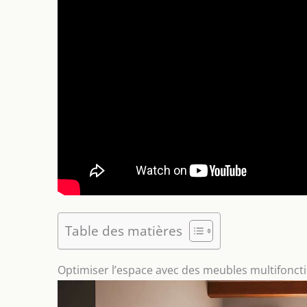
Table des matières
Optimiser l’espace avec des meubles multifonct