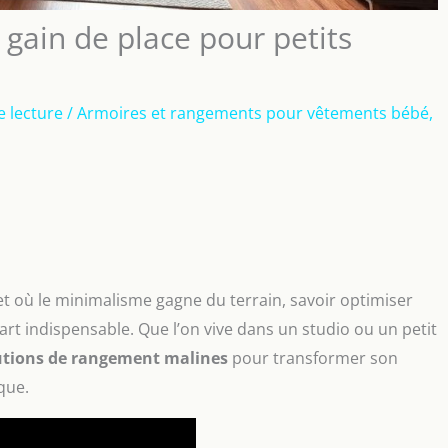
 gain de place pour petits
e lecture
/
Armoires et rangements pour vêtements bébé
,
et où le minimalisme gagne du terrain, savoir optimiser
rt indispensable. Que l’on vive dans un studio ou un petit
utions de rangement malines
pour transformer son
que.