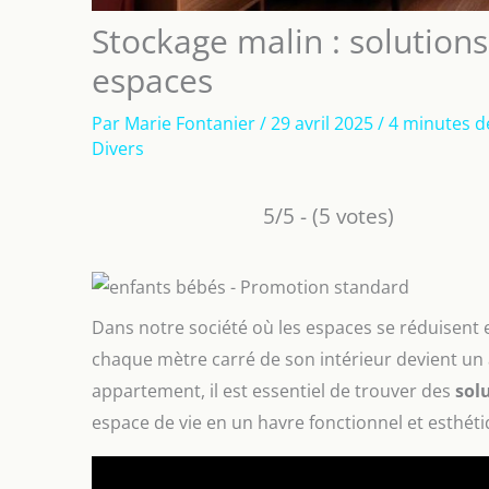
Stockage malin : solutions
espaces
Par
Marie Fontanier
/
29 avril 2025
/
4 minutes d
Divers
5/5 - (5 votes)
Dans notre société où les espaces se réduisent 
chaque mètre carré de son intérieur devient un a
appartement, il est essentiel de trouver des
sol
espace de vie en un havre fonctionnel et esthéti