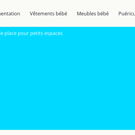
mentation
Vêtements bébé
Meubles bébé
Puéricu
de place pour petits espaces