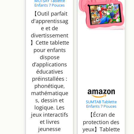
MUTSAY Tablette
Enfants 7 Pouces
Android Tablette
【Outil parfait
Éducative 5Go
RAM+32Go,
d'apprentissag
Extensible TF 128Go,
e et de
Contrôle Parental,
WiFi 6 & Bluetooth,
divertissement
Étui Antichoc Inclus,
Cadeau Fille Garçon
】Cette tablette
(Rose)
pour enfants
dispose
d’applications
éducatives
préinstallées :
phonétique,
mathématique
s, dessin et
SUMTAB Tablette
Enfants 7 Pouces
logique. Les
Android Tablette
jeux interactifs
【Écran de
pour Enfant avec 8GB
RAM+64GB ROM(TF
et livres
protection des
256GB), Contrôle
jeunesse
yeux】Tablette
Parental, WiFi,
Bluetooth, Kids