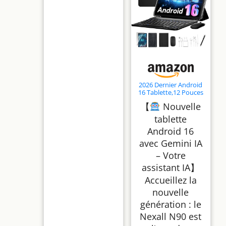
2026 Dernier Android
16 Tablette,12 Pouces
Tactile Tablet avec
【
Nouvelle
Clavier,4G LTE+5G
WiFi,120HZ 2K FHD
tablette
24Go RAM+128Go
Android 16
ROM,9000 mAh,Octa-
Core Tablets Gaming
avec Gemini IA
avec Stylet,Gemeni
AI/GPS/WideVine
– Votre
L1/Face ID
assistant IA】
Accueillez la
nouvelle
génération : le
Nexall N90 est