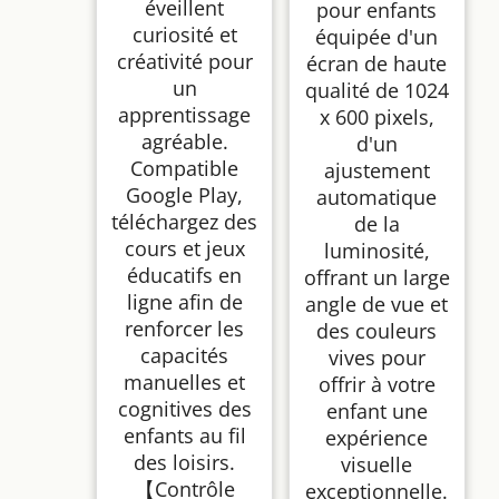
éveillent
pour enfants
Tablette Tactile
Éducative avec Kid-
curiosité et
équipée d'un
Proof Étui(Rosa)
créativité pour
écran de haute
un
qualité de 1024
apprentissage
x 600 pixels,
agréable.
d'un
Compatible
ajustement
Google Play,
automatique
téléchargez des
de la
cours et jeux
luminosité,
éducatifs en
offrant un large
ligne afin de
angle de vue et
renforcer les
des couleurs
capacités
vives pour
manuelles et
offrir à votre
cognitives des
enfant une
enfants au fil
expérience
des loisirs.
visuelle
【Contrôle
exceptionnelle.