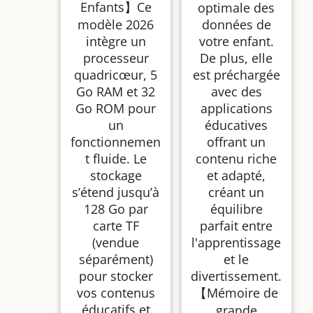
Enfants】Ce
optimale des
modèle 2026
données de
intègre un
votre enfant.
processeur
De plus, elle
quadricœur, 5
est préchargée
Go RAM et 32
avec des
Go ROM pour
applications
un
éducatives
fonctionnemen
offrant un
t fluide. Le
contenu riche
stockage
et adapté,
s’étend jusqu’à
créant un
128 Go par
équilibre
carte TF
parfait entre
(vendue
l'apprentissage
séparément)
et le
pour stocker
divertissement.
vos contenus
【Mémoire de
éducatifs et
grande