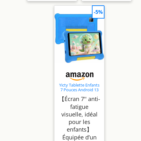
-5%
Yicty Tablette Enfants
7 Pouces Android 13
Tablette pour Enfant
【Écran 7'' anti-
5GB RAM 32GB
ROM(TF 128GB)
fatigue
Contrôle Parental,
visuelle, idéal
GMS, WiFi, Bluetooth,
Kids Tablette
pour les
enfants】
Équipée d’un