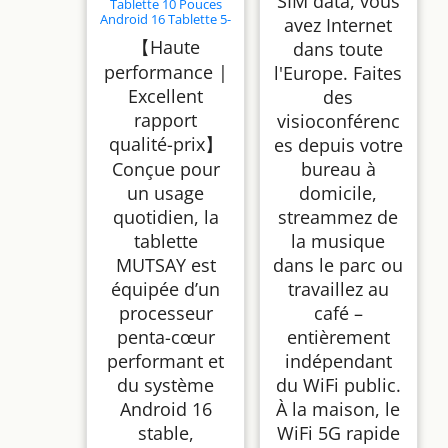
SIM data, vous
Tablette 10 Pouces
Android 16 Tablette 5-
avez Internet
Core Tablette,
【Haute
dans toute
Widevine L1 20Go +
64 Go + 1 to TF, WiFi 6
performance |
l'Europe. Faites
BT 5.3 Batterie 6000
Excellent
mAh, Transmission
des
OTG, Déverrouillage
rapport
visioconférenc
du Visage, Prise
Casque Type C (Noir)
qualité-prix】
es depuis votre
Conçue pour
bureau à
un usage
domicile,
quotidien, la
streammez de
tablette
la musique
MUTSAY est
dans le parc ou
équipée d’un
travaillez au
processeur
café –
penta-cœur
entièrement
performant et
indépendant
du système
du WiFi public.
Android 16
À la maison, le
stable,
WiFi 5G rapide