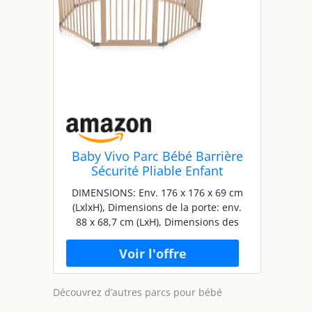
Baby Vivo Parc Bébé Barrière
Sécurité Pliable Enfant
Protection Porte en Bois -
DIMENSIONS: Env. 176 x 176 x 69 cm
réglable individuellement- 8
(LxlxH), Dimensions de la porte: env.
Éléments PREMIUM
88 x 68,7 cm (LxH), Dimensions des
éléments latéraux: env. 88 x 68,7 cm
(LxH), surface: environ 3,03 m²
SÉCURITÉ: Les emboîtements spéciaux
des raccords en plastique, qui courent
Découvrez d’autres parcs pour bébé
autour du parc, offrent une sécurité
supplémentaire TESTÉ: Le parc et tous