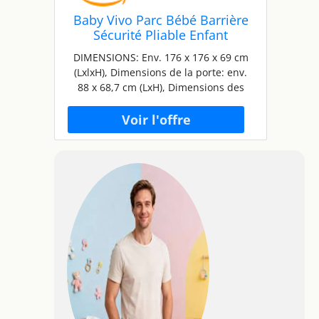
Baby Vivo Parc Bébé Barrière
Sécurité Pliable Enfant
Protection Porte en Bois -
DIMENSIONS: Env. 176 x 176 x 69 cm
réglable individuellement- 8
(LxlxH), Dimensions de la porte: env.
Éléments PREMIUM
88 x 68,7 cm (LxH), Dimensions des
éléments latéraux: env. 88 x 68,7 cm
(LxH), surface: environ 3,03 m²
SÉCURITÉ: Les emboîtements spéciaux
des raccords en plastique, qui courent
autour du parc, offrent une sécurité
supplémentaire TESTÉ: Le parc et tous
les matériaux utilisés sont sans
danger pour les enfants, fabriqués et
testés selon la norme EN-12227
MULTIFONCTIONNEL: Peut être utilisé
comme parc ou barrière, montage très
simple, nombreuses options
d'installation flexibles grâce à un
mécanisme de pression
RECOMMANDATION D'ÂGE: Convient