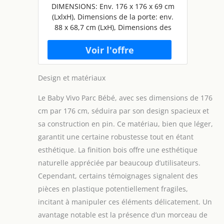
Protection Porte en Bois -
DIMENSIONS: Env. 176 x 176 x 69 cm
réglable individuellement- 8
(LxlxH), Dimensions de la porte: env.
Éléments PREMIUM
88 x 68,7 cm (LxH), Dimensions des
éléments latéraux: env. 88 x 68,7 cm
(LxH), surface: environ 3,03 m²
SÉCURITÉ: Les emboîtements spéciaux
des raccords en plastique, qui courent
Design et matériaux
autour du parc, offrent une sécurité
supplémentaire TESTÉ: Le parc et tous
Le Baby Vivo Parc Bébé, avec ses dimensions de 176
les matériaux utilisés sont sans
cm par 176 cm, séduira par son design spacieux et
danger pour les enfants, fabriqués et
testés selon la norme EN-12227
sa construction en pin. Ce matériau, bien que léger,
MULTIFONCTIONNEL: Peut être utilisé
garantit une certaine robustesse tout en étant
comme parc ou barrière, montage très
esthétique. La finition bois offre une esthétique
simple, nombreuses options
naturelle appréciée par beaucoup d’utilisateurs.
d'installation flexibles grâce à un
mécanisme de pression
Cependant, certains témoignages signalent des
RECOMMANDATION D'ÂGE: Convient
pièces en plastique potentiellement fragiles,
aux enfants à 3 années, ne laissez
incitant à manipuler ces éléments délicatement. Un
jamais votre enfant sans surveillance
avantage notable est la présence d’un morceau de
dans le parc!