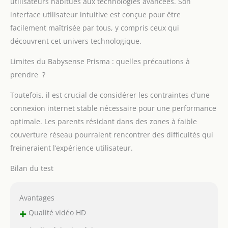
utilisateurs habitués aux technologies avancées. Son
Fi ou Internet et
interface utilisateur intuitive est conçue pour être
protège la vie privée de
votre bébé Mode ECO-
facilement maîtrisée par tous, y compris ceux qui
VOX intelligent – Le
découvrent cet univers technologique.
mode ECO-VOX
économe en énergie
Limites du Babysense Prisma : quelles précautions à
active le moniteur
prendre ?
uniquement lors de la
détection de bruit,
Toutefois, il est crucial de considérer les contraintes d’une
préserve la durée de
connexion internet stable nécessaire pour une performance
vie de la batterie et
optimale. Les parents résidant dans des zones à faible
assure un
environnement calme.
couverture réseau pourraient rencontrer des difficultés qui
Un must have pratique
freineraient l’expérience utilisateur.
pour l'équipement de
votre bébé
Bilan du test
Avantages
+
Qualité vidéo HD