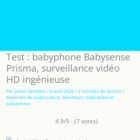
Test : babyphone Babysense
Prisma, surveillance vidéo
HD ingénieuse
Par
Julien Devillers
/
6 avril 2026
/
2 minutes de lecture
/
Matériels de puériculture
,
Moniteurs vidéo bébé et
babyphone
4.9/5 - (7 votes)