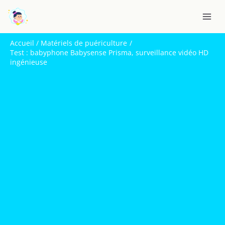
Aller
R
au
e
contenu
c
Accueil
Matériels de puériculture
h
Test : babyphone Babysense Prisma, surveillance vidéo HD
ingénieuse
e
r
c
h
e
r