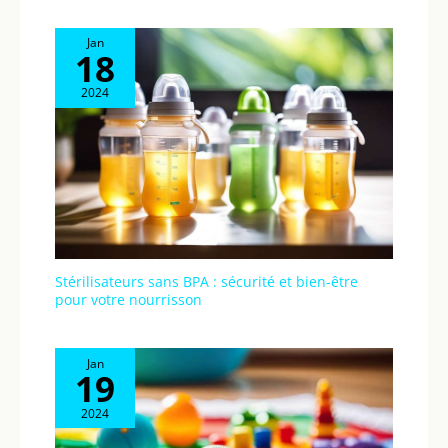
bercer doucement
votre bébé. Un must
Jan
have indispensable
18
pour l'équipement de
votre bébé
2024
Autonomie de la
batterie prolongée –
Équipée d'une
grande batterie pour
une surveillance
prolongée sans
recharge fréquente
Sûr et protégé –
Profitez d'une
Stérilisateurs sans BPA : sécurité et bien-être
sécurité apaisante
pour votre nourrisson
avec un système de
surveillance résistant
au piratage, qui
Jan
19
fonctionne sans Wi-Fi
ou Internet et protège
2024
la vie privée de votre
bébé Mode ECO-VOX