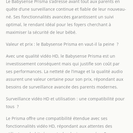
Le Babysense Prisma s’adresse avant tout aux parents en
d'une veilleuse intégrée
quête d’une surveillance continue et fiable de leur nouveau-
réglable à 6 couleurs et
né. Ses fonctionnalités avancées garantissent un suivi
d'une sélection de sons
blancs et de berceuses
optimal, le rendant idéal pour les foyers cherchant à
pour bercer doucement
maximiser la sécurité de leur bébé.
votre bébé. Un must
have indispensable
Valeur et prix : le Babysense Prisma en vaut-il la peine ?
pour l'équipement de
votre bébé Autonomie
Avec une qualité vidéo HD, le Babysense Prisma est un
de la batterie
investissement conséquent mais qui justifie son coût par
prolongée – Équipée
ses performances. La netteté de l’image et la qualité audio
d'une grande batterie
assurent une valeur certaine pour son prix, répondant aux
pour une surveillance
prolongée sans
besoins de surveillance avancée des parents modernes.
recharge fréquente Sûr
et protégé – Profitez
Surveillance vidéo HD et utilisation : une compatibilité pour
d'une sécurité
tous ?
apaisante avec un
système de surveillance
Le Prisma offre une compatibilité étendue avec ses
résistant au piratage,
fonctionnalités vidéo HD, répondant aux attentes des
qui fonctionne sans Wi-