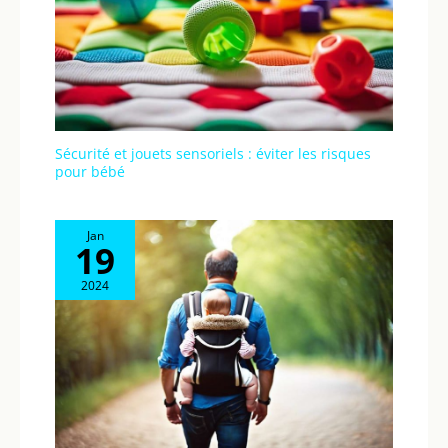
intelligent – Le mode
ECO-VOX économe en
énergie active le
moniteur
uniquement lors de
la détection de bruit,
préserve la durée de
Sécurité et jouets sensoriels : éviter les risques
vie de la batterie et
pour bébé
assure un
environnement
calme. Un must have
Jan
19
pratique pour
l'équipement de votre
2024
bébé