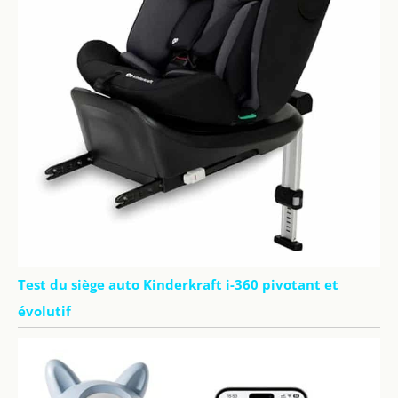
Test du siège auto Kinderkraft i-360 pivotant et
évolutif