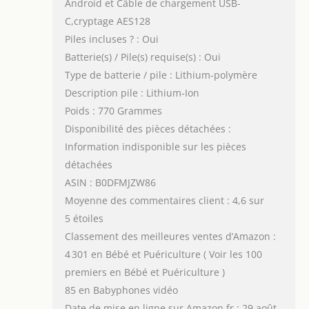
Android et Câble de chargement USB-
C,cryptage AES128
Piles incluses ? : Oui
Batterie(s) / Pile(s) requise(s) : Oui
Type de batterie / pile : Lithium-polymère
Description pile : Lithium-Ion
Poids : 770 Grammes
Disponibilité des pièces détachées :
Information indisponible sur les pièces
détachées
ASIN : B0DFMJZW86
Moyenne des commentaires client : 4,6 sur
5 étoiles
Classement des meilleures ventes d’Amazon :
4 301 en Bébé et Puériculture ( Voir les 100
premiers en Bébé et Puériculture )
85 en Babyphones vidéo
Date de mise en ligne sur Amazon.fr : 29 août