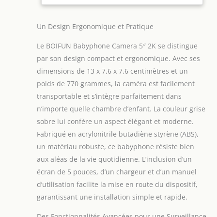
surveillance fluide et réactive, grâce à la
détection intelligente des pleurs et
mouvements. Les parents apprécient cette
Un Design Ergonomique et Pratique
précision qui leur permet d’intervenir
rapidement, apportant un sentiment de
Le BOIFUN Babyphone Camera 5″ 2K se distingue
sécurité indispensable pour la sérénité
par son design compact et ergonomique. Avec ses
quotidienne 【𝐈𝐦𝐚𝐠𝐞 𝟐𝐊 𝐮𝐥𝐭𝐫𝐚 𝐜𝐥𝐚𝐢𝐫𝐞 𝐞𝐭 𝐧𝐮𝐢𝐭
dimensions de 13 x 7,6 x 7,6 centimètres et un
𝐢𝐧𝐯𝐢𝐬𝐢𝐛𝐥𝐞】La qualité d’image 2K avec vision
nocturne automatique et discrète offre une
poids de 770 grammes, la caméra est facilement
clarté exceptionnelle, même dans
transportable et s’intègre parfaitement dans
l’obscurité. Ce confort visuel protège les
n’importe quelle chambre d’enfant. La couleur grise
yeux fragiles de bébé tout en rassurant les
sobre lui confère un aspect élégant et moderne.
parents à chaque regard, de jour comme
Fabriqué en acrylonitrile butadiène styrène (ABS),
de nuit 【𝐂𝐨𝐧𝐧𝐞𝐜𝐭𝐢𝐯𝐢𝐭é 𝐝𝐨𝐮𝐛𝐥𝐞 𝐞𝐭 𝐮𝐭𝐢𝐥𝐢𝐬𝐚𝐭𝐢𝐨𝐧
𝐟𝐥𝐞𝐱𝐢𝐛𝐥𝐞】Le babyphone camera portable
un matériau robuste, ce babyphone résiste bien
Boifun est conçu pour s’adapter au mode
aux aléas de la vie quotidienne. L’inclusion d’un
de vie moderne : compatible iPhone et
écran de 5 pouces, d’un chargeur et d’un manuel
Android, contrôle intuitif via smartphone ou
d’utilisation facilite la mise en route du dispositif,
écran 5”, possibilité de multi-utilisateurs et
double connexion radio/WiFi. La flexibilité
garantissant une installation simple et rapide.
et simplicité d’usage séduisent les parents
actifs et connectés 【𝐏𝐫𝐨𝐭𝐞𝐜𝐭𝐢𝐨𝐧 𝐝𝐞𝐬 𝐝𝐨𝐧𝐧é𝐞𝐬
Des Fonctionnalités Avancées pour une Surveillance