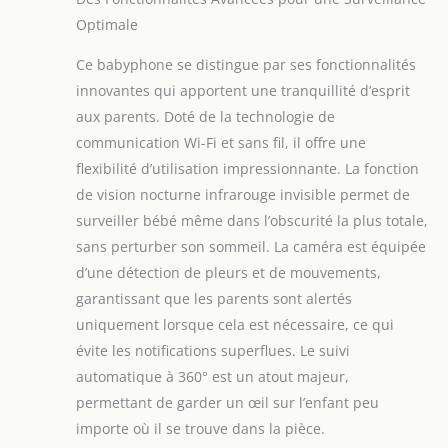
𝐚𝐯𝐚𝐧𝐜é𝐞】La protection de la vie privée est
Optimale
une priorité : grâce au cryptage AES128 de
niveau bancaire, votre camera bebe
Ce babyphone se distingue par ses fonctionnalités
surveillance assure la confidentialité totale
innovantes qui apportent une tranquillité d’esprit
des images et sons. Cette technologie
aux parents. Doté de la technologie de
avancée instaure une confiance rassurante
communication Wi-Fi et sans fil, il offre une
face aux inquiétudes numériques actuelles
【𝐒𝐞𝐫𝐯𝐢𝐜𝐞 𝐜𝐥𝐢𝐞𝐧𝐭 𝐡𝐮𝐦𝐚𝐢𝐧 𝐞𝐭 𝐟𝐢𝐚𝐛𝐥𝐞】L’expérience
flexibilité d’utilisation impressionnante. La fonction
Boifun ne s’arrête pas à la qualité du
de vision nocturne infrarouge invisible permet de
produit : un service client rapide,
surveiller bébé même dans l’obscurité la plus totale,
professionnel et disponible est souligné par
sans perturber son sommeil. La caméra est équipée
de nombreux avis positifs. Avec un
accompagnement humain de qualité, vous
d’une détection de pleurs et de mouvements,
êtes sûr d’avoir un vrai partenaire pour
garantissant que les parents sont alertés
veiller sur votre bébé
uniquement lorsque cela est nécessaire, ce qui
évite les notifications superflues. Le suivi
automatique à 360° est un atout majeur,
permettant de garder un œil sur l’enfant peu
importe où il se trouve dans la pièce.