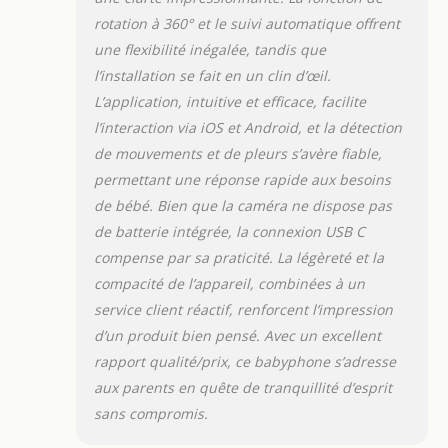
avancée instaure une confiance rassurante
rotation à 360° et le suivi automatique offrent
face aux inquiétudes numériques actuelles
une flexibilité inégalée, tandis que
【𝐒𝐞𝐫𝐯𝐢𝐜𝐞 𝐜𝐥𝐢𝐞𝐧𝐭 𝐡𝐮𝐦𝐚𝐢𝐧 𝐞𝐭 𝐟𝐢𝐚𝐛𝐥𝐞】L’expérience
l’installation se fait en un clin d’œil.
Boifun ne s’arrête pas à la qualité du
produit : un service client rapide,
L’application, intuitive et efficace, facilite
professionnel et disponible est souligné par
l’interaction via iOS et Android, et la détection
de nombreux avis positifs. Avec un
de mouvements et de pleurs s’avère fiable,
accompagnement humain de qualité, vous
permettant une réponse rapide aux besoins
êtes sûr d’avoir un vrai partenaire pour
veiller sur votre bébé
de bébé. Bien que la caméra ne dispose pas
de batterie intégrée, la connexion USB C
compense par sa praticité. La légèreté et la
compacité de l’appareil, combinées à un
service client réactif, renforcent l’impression
d’un produit bien pensé. Avec un excellent
rapport qualité/prix, ce babyphone s’adresse
aux parents en quête de tranquillité d’esprit
sans compromis.