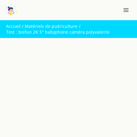
Aller
R
au
e
contenu
c
Accueil
Matériels de puériculture
h
Test : boifun 2K 5″ babyphone caméra polyvalente
e
r
c
h
e
r