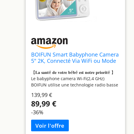
BOIFUN Smart Babyphone Camera
5" 2K, Connecté Via WiFi ou Mode
Local, Vision Nocturne sans
【𝐋𝐚 𝐬𝐚𝐧𝐭é 𝐝𝐞 𝐯𝐨𝐭𝐫𝐞 𝐛é𝐛é 𝐞𝐬𝐭 𝐧𝐨𝐭𝐫𝐞 𝐩𝐫𝐢𝐨𝐫𝐢𝐭é 】
Lumière Visible, Détection & Alerte
Le babyphone camera Wi-Fi(2,4 GHz)
Pleurs/Mouvements/Température/
BOIFUN utilise une technologie radio basse
Humidité, Suivi Auto 360°,
fréquence et passe automatiquement en
Autonomie 17h
139,99 €
mode VOX (veille intelligente) sans émission
89,99 €
continue, réduisant ainsi l’exposition aux
ondes. Moins d’émissions, plus de sérénité
-36%
pour toute la famille 【𝐃é𝐭𝐞𝐜𝐭𝐢𝐨𝐧 𝐢𝐧𝐭𝐞𝐥𝐥𝐢𝐠𝐞𝐧𝐭𝐞
𝐜𝐫𝐢𝐞𝐬 𝐞𝐭 𝐦𝐨𝐮𝐯𝐞𝐦𝐞𝐧𝐭𝐬】Notre babyphone
camera avec application garantit une