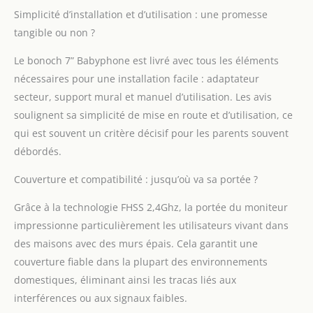
Bonoch affiche les
Simplicité d’installation et d’utilisation : une promesse
vidéos de 4 caméras en
tangible ou non ?
mode image unique
toutes les 15 secondes
Le bonoch 7” Babyphone est livré avec tous les éléments
ou en mode écran
partagé toutes les 30
nécessaires pour une installation facile : adaptateur
secondes 【Sans soucis
secteur, support mural et manuel d’utilisation. Les avis
du jour à la nuit】Dites
soulignent sa simplicité de mise en route et d’utilisation, ce
adieu à l'inquiétude de
qui est souvent un critère décisif pour les parents souvent
manquer les
débordés.
mouvements de votre
bébé avec le
Couverture et compatibilité : jusqu’où va sa portée ?
babyphone caméra
bonoch ! La vision
Grâce à la technologie FHSS 2,4Ghz, la portée du moniteur
nocturne automatique
offre des images claires
impressionne particulièrement les utilisateurs vivant dans
en noir et blanc même
des maisons avec des murs épais. Cela garantit une
dans l'obscurité totale,
couverture fiable dans la plupart des environnements
sans aucun voyant
domestiques, éliminant ainsi les tracas liés aux
rouge pour perturber
interférences ou aux signaux faibles.
votre bébé. La batterie