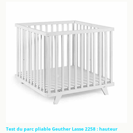
Test du parc pliable Geuther Lasse 2258 : hauteur