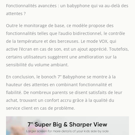
de 6000mAh offre 25
Fonctionnalités avancées : un babyphone qui va au-delà des
heures de surveillance
en mode VOX. Même si
attentes ?
vous maintenez
l'affichage allumé en
Outre le monitorage de base, ce modèle propose des
permanence pour
fonctionnalités telles que l’audio bidirectionnel, le contrôle
surveiller votre bébé, il
de la température et des berceuses. Le mode VOX, qui
peut vous offrir 14
active l’écran en cas de son, est un ajout apprécié. Toutefois,
heures de service
certains utilisateurs suggèrent une amélioration sur la
【Restez connecté(e) à
votre bébé】Avec le
sensibilité du volume ambiant.
mode VOX activé, vous
entendrez
En conclusion, le bonoch 7” Babyphone se montre à la
instantanément et
hauteur des attentes en combinant fonctionnalité et
l'écran s'allumera
fiabilité. De nombreux parents se disent satisfaits de leur
automatiquement si
achat, trouvant un confort accru grâce à la qualité du
votre bébé pleure ou
devient agité.La
service client en cas de problème.
détection de
température vous
informe du niveau de
confort de votre bébé.