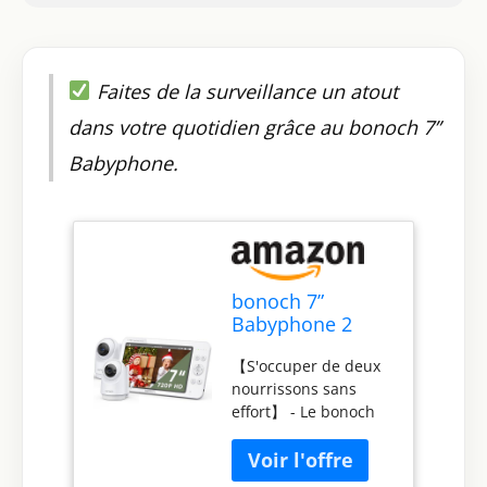
Faites de la surveillance un atout
dans votre quotidien grâce au bonoch 7”
Babyphone.
bonoch 7”
Babyphone 2
Caméras, 720P
【S'occuper de deux
Écran Partagé
nourrissons sans
Babyphone
effort】 - Le bonoch
Vidéo sans WiFi,
babyphone 2
Moniteur Bébé
caméras vous permet
Batterie de
de surveiller les deux
6000mAh, Mode