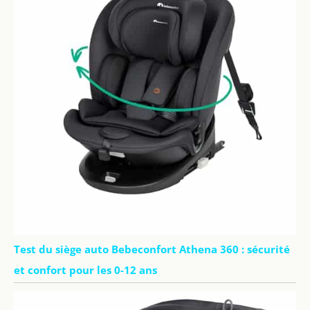
notre babyphone.Le
babyphone 2
caméras permet une
rotation à 355° et une
inclinaison à 115°
pour capturer tous
les coins de la pièce,
tandis que le zoom 4x
vous permet de voir
de plus près. Vous ne
manquerez rien,
même si votre bébé
sort du lit. Profitez
d'un flux en direct
clair et stable avec
une couverture sans
fil, et capturez les
Test du siège auto Bebeconfort Athena 360 : sécurité
moments de
et confort pour les 0-12 ans
croissance de bébé !
【Sans Wi-Fi, sécurisé
et fiable 】La