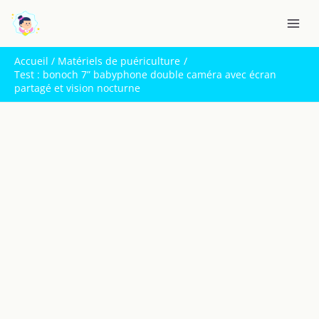
Aller
R
au
e
contenu
c
Accueil
Matériels de puériculture
h
Test : bonoch 7” babyphone double caméra avec écran
partagé et vision nocturne
e
r
c
h
e
r