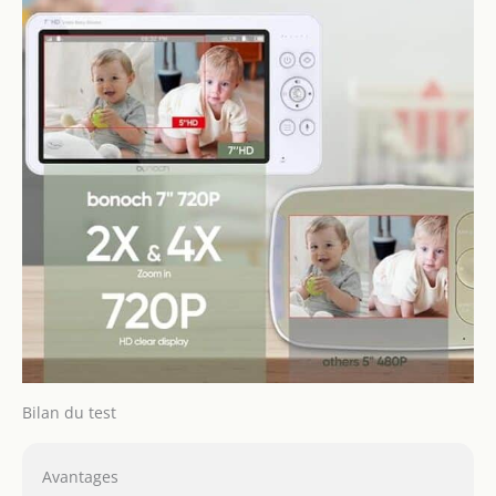
Tranquillité d'esprit
pour vous et sécurité
pour votre bébé avec
bonoch, même si vous
êtes dans une autre
pièce ou occupé(e) avec
d'autres taches
【Couverture de la
pièce entière】Gardez
un œil sur votre bébé
de n'importe où dans
votre maison avec notre
babyphone.Le
babyphone 2 caméras
permet une rotation à
355° et une inclinaison
à 115° pour capturer
tous les coins de la
Bilan du test
pièce, tandis que le
zoom 4x vous permet
Avantages
de voir de plus près.