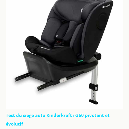
technologie de
connexion FHSS 2,4
GHz garantit un flux
en direct sécurisé et
privé réservé
uniquement à vous.
Protégez-vous, ainsi
que votre famille,
contre les fuites de
confidentialité. Aucun
Wi-Fi, aucune
application à
télécharger ni
création de compte
n'est nécessaire. De
plus, vous
bénéficierez d'une
garantie d'un an et
d'un support
Test du siège auto Kinderkraft i-360 pivotant et
technique à vie de
évolutif
notre service clientèle