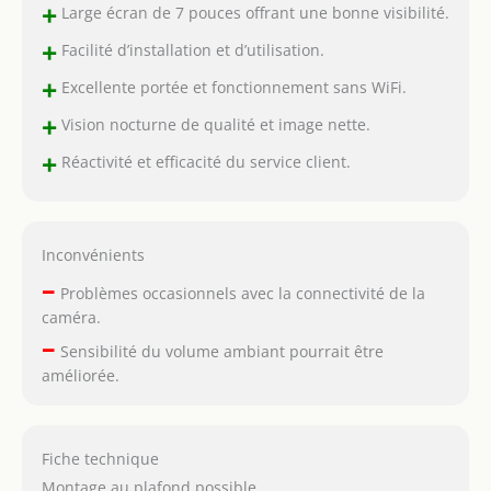
+
Vous ne manquerez
Large écran de 7 pouces offrant une bonne visibilité.
rien, même si votre
+
Facilité d’installation et d’utilisation.
bébé sort du lit. Profitez
d'un flux en direct clair
+
Excellente portée et fonctionnement sans WiFi.
et stable avec une
+
couverture sans fil, et
Vision nocturne de qualité et image nette.
capturez les moments
+
Réactivité et efficacité du service client.
de croissance de bébé !
【Sans Wi-Fi, sécurisé
et fiable 】La
technologie de
Inconvénients
connexion FHSS 2,4 GHz
–
garantit un flux en
Problèmes occasionnels avec la connectivité de la
direct sécurisé et privé
caméra.
réservé uniquement à
–
Sensibilité du volume ambiant pourrait être
vous. Protégez-vous,
améliorée.
ainsi que votre famille,
contre les fuites de
confidentialité. Aucun
Wi-Fi, aucune
Fiche technique
application à
Montage au plafond possible.