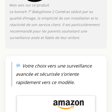
écran partagé toutes
Mon avis sur ce produit
les 30 secondes
Le bonoch 7” Babyphone 2 Caméras séduit par sa
【Sans soucis du jour
à la nuit】Dites adieu
qualité d’image, la simplicité de son installation et la
à l'inquiétude de
réactivité de son service client. Il est particulièrement
manquer les
recommandé pour les parents souhaitant une
mouvements de votre
surveillance aisée et fiable de leur enfant.
bébé avec le
babyphone caméra
bonoch ! La vision
nocturne
automatique offre
des images claires en
Votre choix vers une surveillance
noir et blanc même
avancée et sécurisée s’oriente
dans l'obscurité
totale, sans aucun
rapidement vers ce modèle.
voyant rouge pour
perturber votre bébé.
La batterie de
6000mAh offre 25
heures de