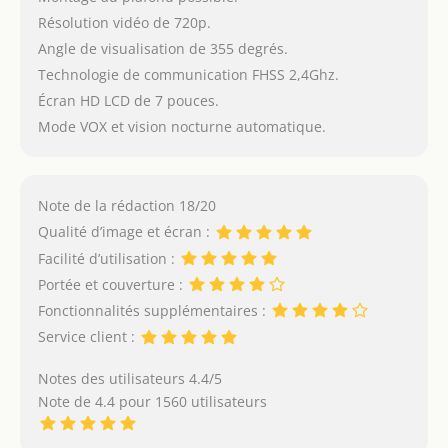
télécharger ni création
de compte n'est
Résolution vidéo de 720p.
nécessaire. De plus,
Angle de visualisation de 355 degrés.
vous bénéficierez d'une
Technologie de communication FHSS 2,4Ghz.
garantie d'un an et
Écran HD LCD de 7 pouces.
d'un support technique
Mode VOX et vision nocturne automatique.
à vie de notre service
clientèle amical
Note de la rédaction 18/20
Qualité d’image et écran :
Facilité d’utilisation :
Portée et couverture :
Fonctionnalités supplémentaires :
Service client :
Notes des utilisateurs 4.4/5
Note de 4.4 pour 1560 utilisateurs