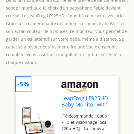
Dans un monde où la sécurité et le bien-être de votre enfant
sont primordiaux, le choix d’un babyphone fiable devient
crucial. Le LeapFrog LF925HD répond à ce besoin avec brio.
Grâce à sa caméra haute définition, sa connectivité Wi-Fi et
son écran couleur de 5 pouces, ce moniteur vous permet de
garder un œil attentif sur votre bébé, même à distance. Sa
capacité à pivoter et s’incliner offre une vue d’ensemble
complète, vous assurant tranquillité d’esprit et sérénité à
chaque instant.
-5%
LeapFrog LF925HD
Baby Monitor with
Camera, 720p, Wi-FI,
[Télécommande 1080p
5 inch HD Color
FHD et visionnage local
Display, Smart Baby
720p HD] - La caméra
Monitors, Pan &