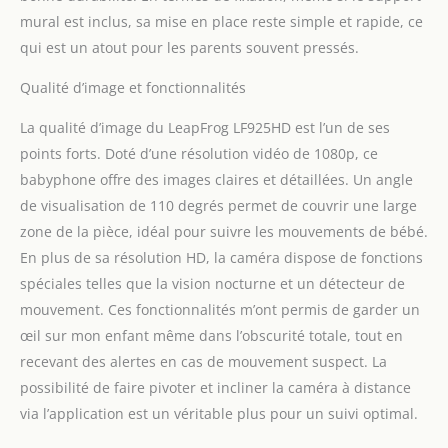
sans frais ni abonnement
mural est inclus, sa mise en place reste simple et rapide, ce
mensuel. [Panoramique
qui est un atout pour les parents souvent pressés.
et inclinaison à 360
degrés avec zoom 8X et
Qualité d’image et fonctionnalités
objectif grand angle 110
degrés] - Permet une
La qualité d’image du LeapFrog LF925HD est l’un de ses
vision panoramique à
points forts. Doté d’une résolution vidéo de 1080p, ce
360 degrés et jusqu'à 130
babyphone offre des images claires et détaillées. Un angle
degrés vers le haut et
vers le bas. Zoomez
de visualisation de 110 degrés permet de couvrir une large
jusqu'à 8 fois pour vous
zone de la pièce, idéal pour suivre les mouvements de bébé.
sentir proche du bébé.
En plus de sa résolution HD, la caméra dispose de fonctions
[Veilleuse de couleur
spéciales telles que la vision nocturne et un détecteur de
adaptative et graduable]
mouvement. Ces fonctionnalités m’ont permis de garder un
- La veilleuse intégrée de
plusieurs couleurs
œil sur mon enfant même dans l’obscurité totale, tout en
s'adapte à la luminosité
recevant des alertes en cas de mouvement suspect. La
de la pièce, éclairant la
possibilité de faire pivoter et incliner la caméra à distance
chambre de bébé dans
via l’application est un véritable plus pour un suivi optimal.
l'obscurité lorsque cela
est nécessaire. Grâce à la