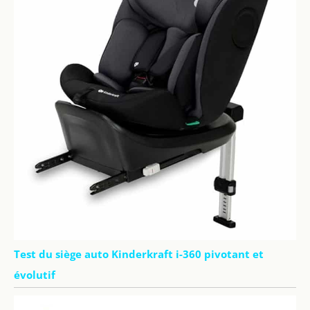
Test du siège auto Kinderkraft i-360 pivotant et
évolutif