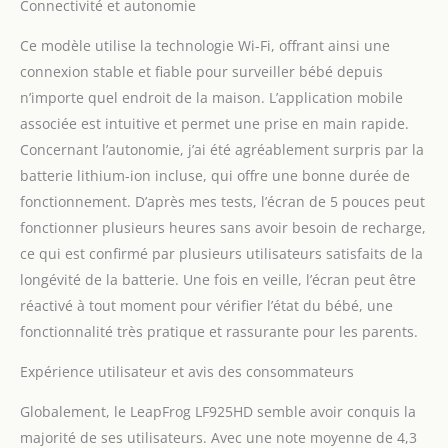
Connectivité et autonomie
visionneuse parentale et
à l'application mobile,
Ce modèle utilise la technologie Wi-Fi, offrant ainsi une
vous pouvez facilement
connexion stable et fiable pour surveiller bébé depuis
la contrôler de n'importe
où. [Capteurs intelligents
n’importe quel endroit de la maison. L’application mobile
- Son, mouvement,
associée est intuitive et permet une prise en main rapide.
température et humidité]
Concernant l’autonomie, j’ai été agréablement surpris par la
- Les capteurs intelligents
batterie lithium-ion incluse, qui offre une bonne durée de
sont prêts à vous alerter
dès que le bébé fait
fonctionnement. D’après mes tests, l’écran de 5 pouces peut
quelque chose ou que
fonctionner plusieurs heures sans avoir besoin de recharge,
l'environnement de la
ce qui est confirmé par plusieurs utilisateurs satisfaits de la
chambre d'enfant change
longévité de la batterie. Une fois en veille, l’écran peut être
au-delà de la plage de
confort que vous avez
réactivé à tout moment pour vérifier l’état du bébé, une
définie. Les capteurs
fonctionnalité très pratique et rassurante pour les parents.
peuvent également
déclencher
Expérience utilisateur et avis des consommateurs
automatiquement
l'allumage de la veilleuse
Globalement, le LeapFrog LF925HD semble avoir conquis la
et l'émission d'un son
majorité de ses utilisateurs. Avec une note moyenne de 4,3