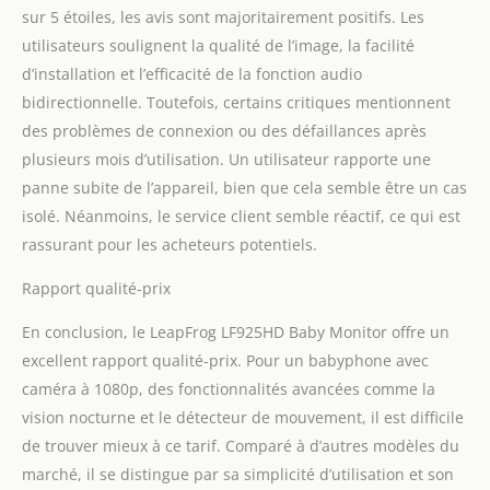
apaisant en cas de
sur 5 étoiles, les avis sont majoritairement positifs. Les
pleurs. Tout cela peut
utilisateurs soulignent la qualité de l’image, la facilité
être réglé et surveillé en
permanence par
d’installation et l’efficacité de la fonction audio
l'intermédiaire de la
bidirectionnelle. Toutefois, certains critiques mentionnent
visionneuse parentale.
des problèmes de connexion ou des défaillances après
plusieurs mois d’utilisation. Un utilisateur rapporte une
panne subite de l’appareil, bien que cela semble être un cas
isolé. Néanmoins, le service client semble réactif, ce qui est
rassurant pour les acheteurs potentiels.
Rapport qualité-prix
En conclusion, le LeapFrog LF925HD Baby Monitor offre un
excellent rapport qualité-prix. Pour un babyphone avec
caméra à 1080p, des fonctionnalités avancées comme la
vision nocturne et le détecteur de mouvement, il est difficile
de trouver mieux à ce tarif. Comparé à d’autres modèles du
marché, il se distingue par sa simplicité d’utilisation et son