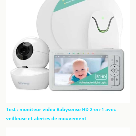
Test : moniteur vidéo Babysense HD 2-en-1 avec
veilleuse et alertes de mouvement