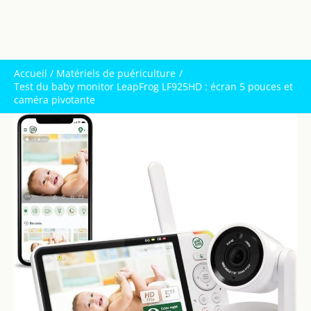
Accueil
Matériels de puériculture
Test du baby monitor LeapFrog LF925HD : écran 5 pouces et
caméra pivotante