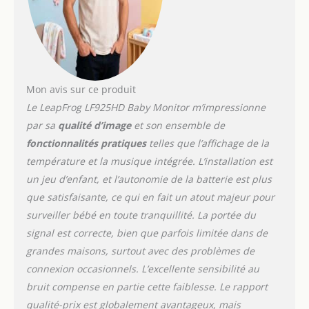
maison. Ce système
permet l'écoute à
distance via Internet
grâce à l'application
Leapfrog Baby Monitor,
sans frais ni abonnement
mensuel. [Panoramique
Mon avis sur ce produit
et inclinaison à 360
Le LeapFrog LF925HD Baby Monitor m’impressionne
degrés avec zoom 8X et
par sa
qualité d’image
et son ensemble de
objectif grand angle 110
fonctionnalités pratiques
telles que l’affichage de la
degrés] - Permet une
vision panoramique à
température et la musique intégrée. L’installation est
360 degrés et jusqu'à 130
un jeu d’enfant, et l’autonomie de la batterie est plus
degrés vers le haut et
que satisfaisante, ce qui en fait un atout majeur pour
vers le bas. Zoomez
surveiller bébé en toute tranquillité. La portée du
jusqu'à 8 fois pour vous
sentir proche du bébé.
signal est correcte, bien que parfois limitée dans de
[Veilleuse de couleur
grandes maisons, surtout avec des problèmes de
adaptative et graduable]
connexion occasionnels. L’excellente sensibilité au
- La veilleuse intégrée de
bruit compense en partie cette faiblesse. Le rapport
plusieurs couleurs
qualité-prix est globalement avantageux, mais
s'adapte à la luminosité