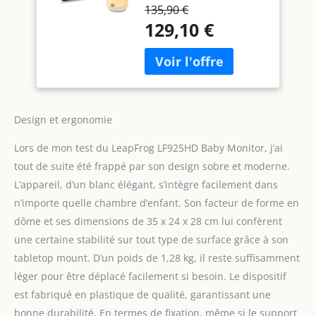
transmet des vidéos
Tilt/Swivel Camera
135,90 €
haute définition 1080p,
and App, Monitor
129,10 €
afin que vous puissiez
voir clairement votre
enfant sur l'unité
parentale. L'écran LCD
couleur de 5 pouces
(720p) inclus permet de
Design et ergonomie
voir clairement chaque
mouvement depuis
Lors de mon test du LeapFrog LF925HD Baby Monitor, j’ai
l'unité parents. [Accès à
distance gratuit en direct
tout de suite été frappé par son design sobre et moderne.
via smartphone et
L’appareil, d’un blanc élégant, s’intègre facilement dans
tablette] - Écoutez et
n’importe quelle chambre d’enfant. Son facteur de forme en
visualisez à distance sur
dôme et ses dimensions de 35 x 24 x 28 cm lui confèrent
plusieurs appareils,
même à l'extérieur de la
une certaine stabilité sur tout type de surface grâce à son
maison. Ce système
tabletop mount. D’un poids de 1,28 kg, il reste suffisamment
permet l'écoute à
léger pour être déplacé facilement si besoin. Le dispositif
distance via Internet
est fabriqué en plastique de qualité, garantissant une
grâce à l'application
Leapfrog Baby Monitor,
bonne durabilité. En termes de fixation, même si le support