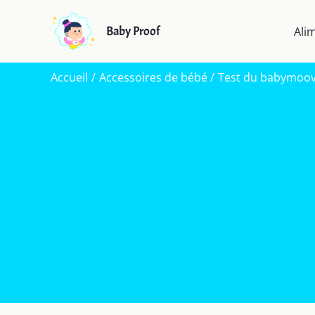
Aller
au
Baby Proof
Ali
contenu
Accueil
Accessoires de bébé
Test du babymoov