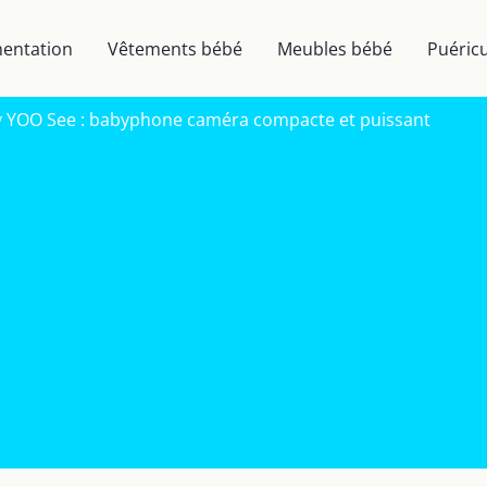
mentation
Vêtements bébé
Meubles bébé
Puéricu
 YOO See : babyphone caméra compacte et puissant