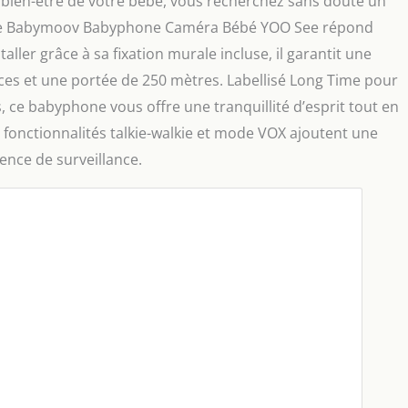
u bien-être de votre bébé, vous recherchez sans doute un
nt. Le Babymoov Babyphone Caméra Bébé YOO See répond
aller grâce à sa fixation murale incluse, il garantit une
ces et une portée de 250 mètres. Labellisé Long Time pour
 ce babyphone vous offre une tranquillité d’esprit tout en
s fonctionnalités talkie-walkie et mode VOX ajoutent une
ence de surveillance.