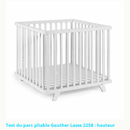
Test du parc pliable Geuther Lasse 2258 : hauteur