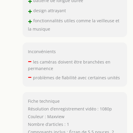
+
batterie de longue durée
+
design attrayant
+
fonctionnalités utiles comme la veilleuse et
la musique
Inconvénients
–
les caméras doivent être branchées en
permanence
–
problèmes de fiabilité avec certaines unités
Fiche technique
Résolution d’enregistrement vidéo : 1080p
Couleur : Maxview
Nombre d’articles : 1
Composants inclus : Écran de 5,5 pouces, 2