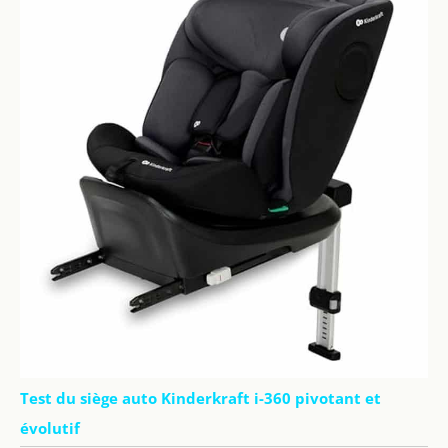
Test du siège auto Kinderkraft i-360 pivotant et
évolutif