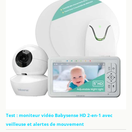
Test : moniteur vidéo Babysense HD 2-en-1 avec
veilleuse et alertes de mouvement