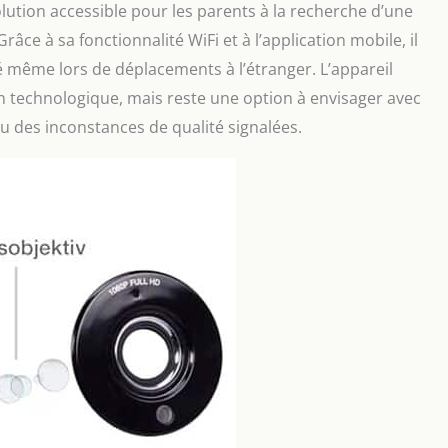
tion accessible pour les parents à la recherche d’une
râce à sa fonctionnalité WiFi et à l’application mobile, il
même lors de déplacements à l’étranger. L’appareil
ion technologique, mais reste une option à envisager avec
u des inconstances de qualité signalées.