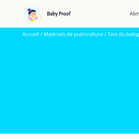
Aller
au
Baby Proof
Ali
contenu
Accueil
Matériels de puériculture
Test du baby