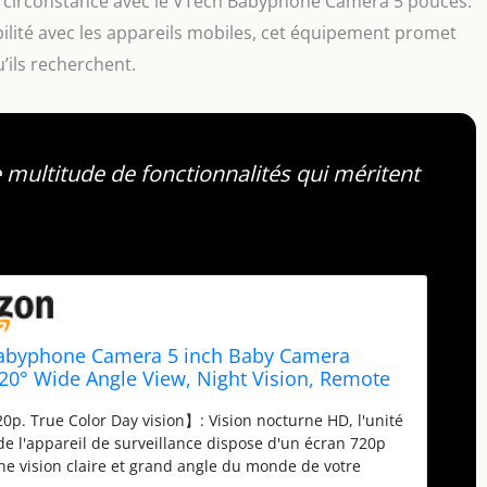
e circonstance avec le VTech Babyphone Camera 5 pouces.
ilité avec les appareils mobiles, cet équipement promet
u’ils recherchent.
multitude de fonctionnalités qui méritent
abyphone Camera 5 inch Baby Camera
20° Wide Angle View, Night Vision, Remote
 Zoom, Two-Way Talk, Works with iOS and
0p. True Color Day vision】: Vision nocturne HD, l'unité
, WiFi, VM901-1W
de l'appareil de surveillance dispose d'un écran 720p
une vision claire et grand angle du monde de votre