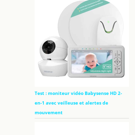
Test : moniteur vidéo Babysense HD 2-
en-1 avec veilleuse et alertes de
mouvement