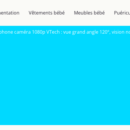
mentation
Vêtements bébé
Meubles bébé
Puéricu
phone caméra 1080p VTech : vue grand angle 120°, vision n