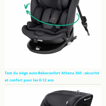
caméra et fonction
d'écran partagé :
ce système
comprend une
caméra et un
moniteur. Si
nécessaire, il peut
être étendu
jusqu'à quatre
caméras, vous
permettant de
surveiller
plusieurs bébés
en même temps
Test du siège auto Bebeconfort Athena 360 : sécurité
(caméras
supplémentaires
et confort pour les 0-12 ans
vendues
séparément).
Grâce à la fonction
d'écran partagé
pour deux