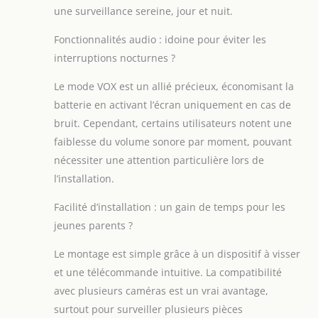
service client pour
une surveillance sereine, jour et nuit.
confirmer les
modèles
Fonctionnalités audio : idoine pour éviter les
compatibles Vision
interruptions nocturnes ?
claire comme du
cristal - De jour
Le mode VOX est un allié précieux, économisant la
comme de nuit :
batterie en activant l’écran uniquement en cas de
regardez votre
bruit. Cependant, certains utilisateurs notent une
bébé avec une
qualité HD 720P
faiblesse du volume sonore par moment, pouvant
nette sur l'écran
nécessiter une attention particulière lors de
couleur de 5
l’installation.
pouces. Que ce
soit le jour avec
Facilité d’installation : un gain de temps pour les
des couleurs vives
jeunes parents ?
et des détails fins
ou dans
Le montage est simple grâce à un dispositif à visser
l'obscurité totale –
et une télécommande intuitive. La compatibilité
grâce à la vision
nocturne
avec plusieurs caméras est un vrai avantage,
infrarouge
surtout pour surveiller plusieurs pièces