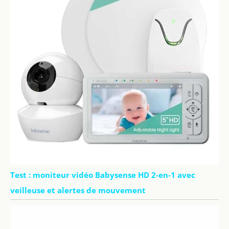
berceuse sans
avoir à entrer
dans la pièce.
Ajustez facilement
la luminosité de
l'écran en fonction
de votre
environnement
pour une vision
confortable,
même la nuit
Test : moniteur vidéo Babysense HD 2-en-1 avec
veilleuse et alertes de mouvement