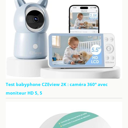
fonctions de
confort
intelligentes : la
technologie FHSS
sécurisée de 2,4
GHz garantit une
transmission
privée et
sécurisée de
l'audio et de la
vidéo, sans
connexion Wi-Fi ni
compatibilité avec
les téléphones
portables. La
Test babyphone CZEview 2K : caméra 360° avec
fonction
moniteur HD 5, 5
interphone
bidirectionnelle
vous permet de
calmer votre bébé
avec votre voix ou
de chanter une