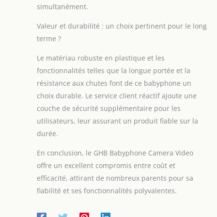
automatique, vous
simultanément.
voyez toujours
votre enfant
Valeur et durabilité : un choix pertinent pour le long
clairement et
terme ?
distinctement. La
vision nocturne
Le matériau robuste en plastique et les
optimisée assure
fonctionnalités telles que la longue portée et la
une excellente
qualité d'image,
résistance aux chutes font de ce babyphone un
même si aucune
choix durable. Le service client réactif ajoute une
lumière ne brûle,
couche de sécurité supplémentaire pour les
ce qui vous
utilisateurs, leur assurant un produit fiable sur la
permet de dormir
tranquillement
durée.
tout en surveillant
votre bébé en
En conclusion, le GHB Babyphone Camera Video
toute sécurité
offre un excellent compromis entre coût et
Autonomie de la
efficacité, attirant de nombreux parents pour sa
batterie
fiabilité et ses fonctionnalités polyvalentes.
extrêmement
longue : la
batterie puissante