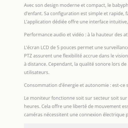
automatiqu
Avec son design moderne et compact, le babyph
surveiller 
zone perso
d’enfant. Sa configuration est simple et rapide, f
immédiatem
L’application dédiée offre une interface intuiti
sécurité d
Détection 
Performance audio et vidéo : à la hauteur des at
pour bébé 
de son qu
L’écran LCD de 5 pouces permet une surveillance 
mouvements
moniteur et
PTZ assurent une flexibilité accrue dans le visi
ménage ou 
à distance. Cependant, la qualité sonore lors de
besoin de 
utilisateurs.
réconforte
des berceu
Consommation d’énergie et autonomie : est-ce s
【Assistants
d'alarme p
la batteri
Le moniteur fonctionne soit sur secteur soit su
rappel d'al
heures. Cela offre une liberté de mouvement essen
partage en
caméras nécessitent une connexion électrique
bidirection
de 1 000 p
taille de l