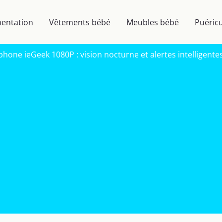
mentation
Vêtements bébé
Meubles bébé
Puéricu
hone ieGeek 1080P : vision nocturne et alertes intelligente