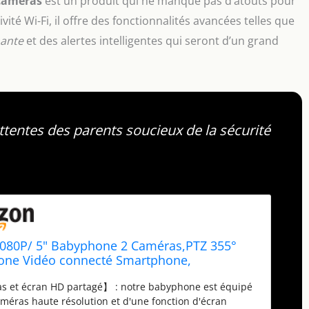
 caméras
est un produit qui ne manque pas d’atouts pour
té Wi-Fi, il offre des fonctionnalités avancées telles que
mante
et des alertes intelligentes qui seront d’un grand
entes des parents soucieux de la sécurité
1080P/ 5" Babyphone 2 Caméras,PTZ 355°
one Vidéo connecté Smartphone,
ne avec Alertes Intelligentes/Vision
s et écran HD partagé】 : notre babyphone est équipé
/Suivi Automatique (Baby 7 avec 2
méras haute résolution et d'une fonction d'écran
)