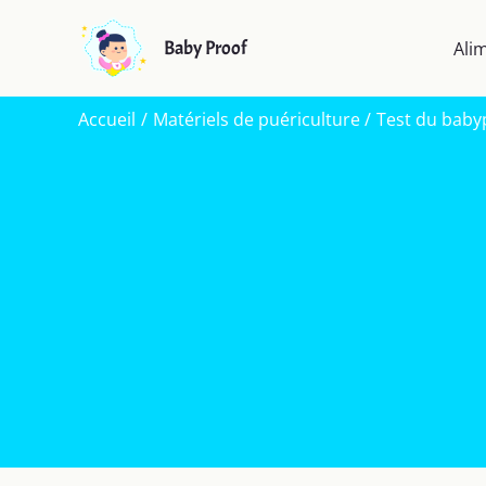
Aller
au
Baby Proof
Ali
contenu
Accueil
Matériels de puériculture
Test du babyp