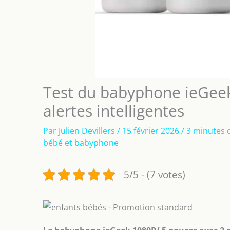
Test du babyphone ieGeek 
alertes intelligentes
Par
Julien Devillers
/
15 février 2026
/
3 minutes 
bébé et babyphone
5/5 - (7 votes)