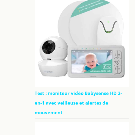
Test : moniteur vidéo Babysense HD 2-
en-1 avec veilleuse et alertes de
mouvement