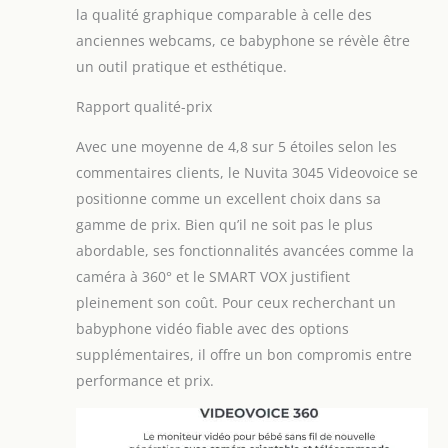
la qualité graphique comparable à celle des
enfant. Longue
Autonomie &
anciennes webcams, ce babyphone se révèle être
Fonctions Pratiques :
un outil pratique et esthétique.
Batterie entièrement
rechargeable avec
Rapport qualité-prix
jusqu'à 12 heures
d'autonomie, réveil
Avec une moyenne de 4,8 sur 5 étoiles selon les
intégré pour
commentaires clients, le Nuvita 3045 Videovoice se
programmer les
positionne comme un excellent choix dans sa
horaires
gamme de prix. Bien qu’il ne soit pas le plus
d’allaitement ou de
changement de
abordable, ses fonctionnalités avancées comme la
couche, et unité
caméra à 360° et le SMART VOX justifient
bébé facilement
pleinement son coût. Pour ceux recherchant un
montable au mur
babyphone vidéo fiable avec des options
pour un
positionnement
supplémentaires, il offre un bon compromis entre
optimal.
performance et prix.