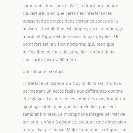
avec 4 berceuses
communication sans fil Wi-Fi, offrant une bonne
sélectionnables
depuis l'unité
couverture, bien que certaines interférences
parentale, pour une
puissent être notées dans certaines zones de la
routine du soir
maison. L’installation est simple grâce au montage
confortable et
mural, et l’appareil ne nécessite pas de piles. Un
sécurisée. Vision
Nocturne Infrarouge
point fort est la vision nocturne, qui, bien que
& Surveillance de la
perfectible, permet de surveiller l’enfant dans
Température :
l’obscurité jusqu’à 30 mètres.
Gardez un œil sur
votre bébé jour et
Utilisation et confort
nuit avec une vision
nocturne infrarouge
L’interface utilisateur du Nuvita 3045 est intuitive,
claire, et restez
permettant un accès facile aux différentes options
informé des
et réglages. Les berceuses intégrées constituent un
variations de
température
ajout agréable, bien que les mélodies puissent
ambiante grâce à
sembler limitées. Le microphone intégré permet de
des alertes sonores,
parler à l’enfant à distance, ajoutant une dimension
garantissant confort
interactive précieuse. Malgré quelques critiques sur
et sécurité à votre