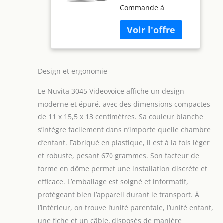
Commande à
caméra
Distance : Profitez
directionnelle
d'une tranquillité
télécommandée,
totale avec le Baby
Smart VOX,
Monitor Nuvita 3045
Vision Nocturne
Videovoice, offrant
et berceuses
une vue
Design et ergonomie
panoramique de la
Le Nuvita 3045 Videovoice affiche un design
chambre de votre
bébé grâce à une
moderne et épuré, avec des dimensions compactes
caméra orientable à
de 11 x 15,5 x 13 centimètres. Sa couleur blanche
360° contrôlable
s’intègre facilement dans n’importe quelle chambre
depuis l'unité
d’enfant. Fabriqué en plastique, il est à la fois léger
parentale, vous
assurant de ne
et robuste, pesant 670 grammes. Son facteur de
jamais manquer un
forme en dôme permet une installation discrète et
instant. Détection
efficace. L’emballage est soigné et informatif,
Vocale SMART VOX :
protégeant bien l’appareil durant le transport. À
Ce moniteur
innovant active
l’intérieur, on trouve l’unité parentale, l’unité enfant,
automatiquement
une fiche et un câble, disposés de manière