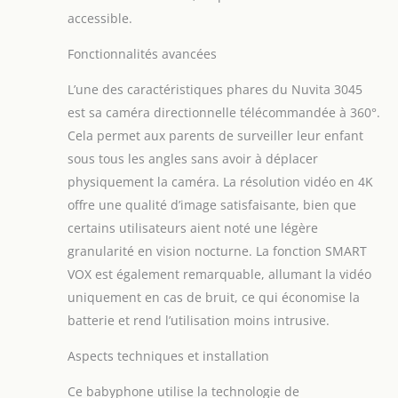
les fonctions vidéo et
accessible.
audio dès qu’il
détecte les pleurs ou
Fonctionnalités avancées
la voix de votre
bébé, vous
L’une des caractéristiques phares du Nuvita 3045
permettant de rester
est sa caméra directionnelle télécommandée à 360°.
toujours connecté et
Cela permet aux parents de surveiller leur enfant
informé de ses
besoins tout en
sous tous les angles sans avoir à déplacer
économisant la
physiquement la caméra. La résolution vidéo en 4K
batterie. Fonction
offre une qualité d’image satisfaisante, bien que
“Parler & Écouter” et
certains utilisateurs aient noté une légère
Berceuses :
Communiquez avec
granularité en vision nocturne. La fonction SMART
votre bébé depuis
VOX est également remarquable, allumant la vidéo
n'importe quelle
uniquement en cas de bruit, ce qui économise la
pièce grâce à la
batterie et rend l’utilisation moins intrusive.
fonction "Parler &
Écouter", et apaisez-
Aspects techniques et installation
le jusqu'à
l'endormissement
Ce babyphone utilise la technologie de