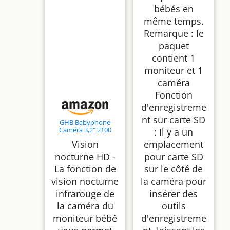
bébés en
même temps.
Remarque : le
paquet
contient 1
moniteur et 1
caméra
Fonction
d'enregistreme
nt sur carte SD
GHB Babyphone
Caméra 3,2" 2100
: Il y a un
mAh LCD sans WiFi
Vision
emplacement
VOX Audio
Bidirectionnel
nocturne HD -
pour carte SD
La fonction de
sur le côté de
vision nocturne
la caméra pour
infrarouge de
insérer des
la caméra du
outils
moniteur bébé
d'enregistreme