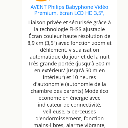
AVENT Philips Babyphone Vidéo
Premium, écran LCD HD 3,5",
Mesure température, Zoom et
Liaison privée et sécurisée grâce à
berceuses intégrées, Blanc/Gris
la technologie FHSS ajustable
(Modèle SCD843/26)
Écran couleur haute résolution de
8,9 cm (3,5") avec fonction zoom et
défilement, visualisation
automatique du jour et de la nuit
Très grande portée (jusqu'à 300 m
en extérieur/ jusqu'à 50 m en
intérieur) et 10 heures
d'autonomie (autonomie de la
chambre des parents) Mode éco
économe en énergie avec
indicateur de connectivité,
veilleuse, 5 berceuses
d'endormissement, fonction
mains-libres, alarme vibrante,