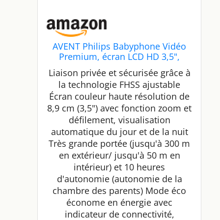
AVENT Philips Babyphone Vidéo
Premium, écran LCD HD 3,5",
Mesure température, Zoom et
Liaison privée et sécurisée grâce à
berceuses intégrées, Blanc/Gris
la technologie FHSS ajustable
(Modèle SCD843/26)
Écran couleur haute résolution de
8,9 cm (3,5") avec fonction zoom et
défilement, visualisation
automatique du jour et de la nuit
Très grande portée (jusqu'à 300 m
en extérieur/ jusqu'à 50 m en
intérieur) et 10 heures
d'autonomie (autonomie de la
chambre des parents) Mode éco
économe en énergie avec
indicateur de connectivité,