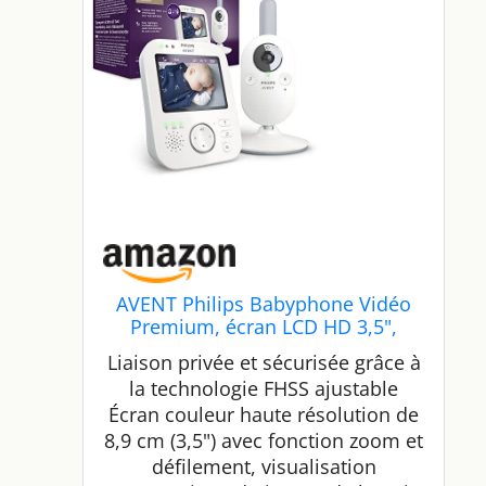
AVENT Philips Babyphone Vidéo
Premium, écran LCD HD 3,5",
Mesure température, Zoom et
Liaison privée et sécurisée grâce à
berceuses intégrées, Blanc/Gris
la technologie FHSS ajustable
(Modèle SCD843/26)
Écran couleur haute résolution de
8,9 cm (3,5") avec fonction zoom et
défilement, visualisation