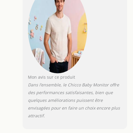
optimales et sans obstacles)
ÉCRAN LCD COULEUR : Le grand
écran LCD couleur haute
résolution de 5 pouces offre une
excellente visibilité de jour
comme de nuit, y compris une
vision nocturne infrarouge qui
s'active automatiquement
THERMOMÈTRE : Le babyphone
est équipé d'un thermomètre
d'ambiance pour surveiller la
température de la pièce où se
Mon avis sur ce produit
trouve le bébé
Dans l’ensemble, le Chicco Baby Monitor offre
des performances satisfaisantes, bien que
quelques améliorations puissent être
envisagées pour en faire un choix encore plus
attractif.