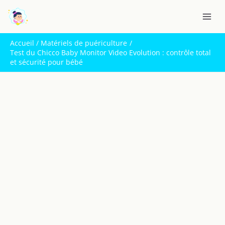
Aller
R
au
e
contenu
c
Accueil
Matériels de puériculture
h
Test du Chicco Baby Monitor Video Evolution : contrôle total
et sécurité pour bébé
e
r
c
h
e
r