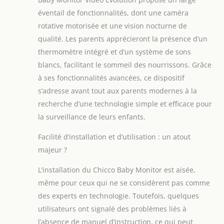
vertical) : grâce à
éventail de fonctionnalités, dont une caméra
un écran couleur
rotative motorisée et une vision nocturne de
de 5 pouces
qualité. Les parents apprécieront la présence d’un
LONGUE PORTÉE :
Grâce à sa
thermomètre intégré et d’un système de sons
technologie
blancs, facilitant le sommeil des nourrissons. Grâce
avancée, le signal
à ses fonctionnalités avancées, ce dispositif
du babyphone
s’adresse avant tout aux parents modernes à la
vidéo est transmis
jusqu'à une
recherche d’une technologie simple et efficace pour
distance de 220
la surveillance de leurs enfants.
mètres (dans des
conditions
Facilité d’installation et d’utilisation : un atout
optimales et sans
majeur ?
obstacles) ÉCRAN
LCD COULEUR : Le
L’installation du Chicco Baby Monitor est aisée,
grand écran LCD
même pour ceux qui ne se considèrent pas comme
couleur haute
des experts en technologie. Toutefois, quelques
résolution de 5
pouces offre une
utilisateurs ont signalé des problèmes liés à
excellente
l’absence de manuel d’instruction, ce qui peut