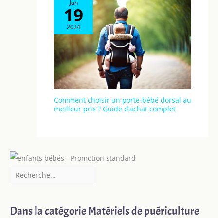
Jan
caméra ajustable selon la
19
distance au bébé.
Consulter le manuel
avant la première
2024
utilisation pour un
réglage optimal
Comment choisir un porte-bébé dorsal au
meilleur prix ? Guide d’achat complet
Dans la catégorie Matériels de puériculture