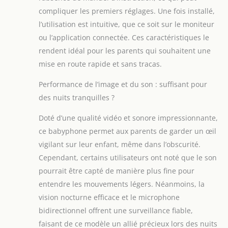
visibilité de jour
compliquer les premiers réglages. Une fois installé,
comme de nuit, y
l’utilisation est intuitive, que ce soit sur le moniteur
compris une
vision nocturne
ou l’application connectée. Ces caractéristiques le
infrarouge qui
rendent idéal pour les parents qui souhaitent une
s'active
mise en route rapide et sans tracas.
automatiquement
THERMOMÈTRE :
Performance de l’image et du son : suffisant pour
Le babyphone est
des nuits tranquilles ?
équipé d'un
thermomètre
Doté d’une qualité vidéo et sonore impressionnante,
d'ambiance pour
ce babyphone permet aux parents de garder un œil
surveiller la
température de la
vigilant sur leur enfant, même dans l’obscurité.
pièce où se trouve
Cependant, certains utilisateurs ont noté que le son
le bébé
pourrait être capté de manière plus fine pour
entendre les mouvements légers. Néanmoins, la
vision nocturne efficace et le microphone
bidirectionnel offrent une surveillance fiable,
faisant de ce modèle un allié précieux lors des nuits