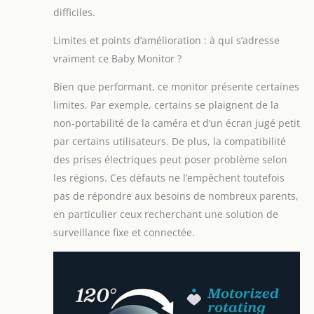
difficiles.
Limites et points d’amélioration : à qui s’adresse
vraiment ce Baby Monitor ?
Bien que performant, ce monitor présente certaines
limites. Par exemple, certains se plaignent de la
non-portabilité de la caméra et d’un écran jugé petit
par certains utilisateurs. De plus, la compatibilité
des prises électriques peut poser problème selon
les régions. Ces défauts ne l’empêchent toutefois
pas de répondre aux besoins de nombreux parents,
en particulier ceux recherchant une solution de
surveillance fixe et connectée.