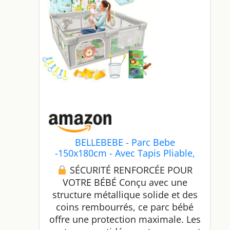
BELLEBEBE - Parc Bebe
-150x180cm - Avec Tapis Pliable,
50 Balles Colorées, Panier de Jeu
SÉCURITÉ RENFORCÉE POUR
et Livre Sensoriel Animaux - 6
VOTRE BÉBÉ Conçu avec une
Poignées, Sac de Transport -
structure métallique solide et des
Sécurisé et Facile à Monter -
Design Jungle
coins rembourrés, ce parc bébé
offre une protection maximale. Les