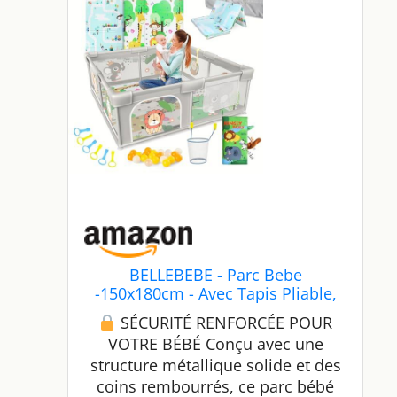
BELLEBEBE - Parc Bebe
-150x180cm - Avec Tapis Pliable,
50 Balles Colorées, Panier de Jeu
SÉCURITÉ RENFORCÉE POUR
et Livre Sensoriel Animaux - 6
VOTRE BÉBÉ Conçu avec une
Poignées, Sac de Transport -
structure métallique solide et des
Sécurisé et Facile à Monter -
Design Jungle
coins rembourrés, ce parc bébé