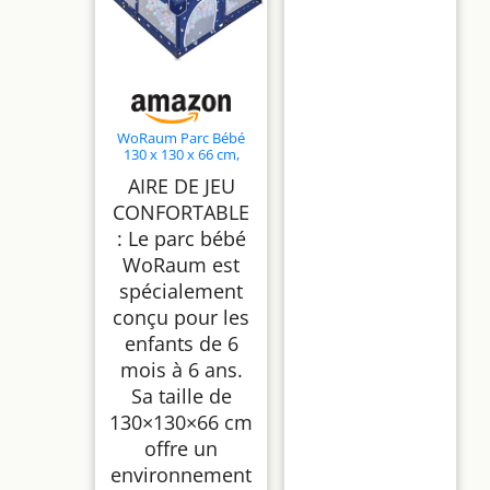
WoRaum Parc Bébé
130 x 130 x 66 cm,
Parc Enfant avec
AIRE DE JEU
Poignées de Traction,
Balles, Filet Respirant,
CONFORTABLE
Sol Antidérapant,
: Le parc bébé
Parc de Jeu Sécurisé
pour
WoRaum est
Enfants(Cartoon)
spécialement
conçu pour les
enfants de 6
mois à 6 ans.
Sa taille de
130×130×66 cm
offre un
environnement