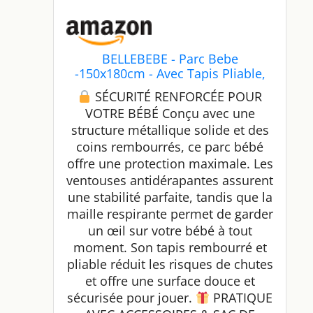
BELLEBEBE - Parc Bebe
-150x180cm - Avec Tapis Pliable,
50 Balles Colorées, Panier de Jeu
SÉCURITÉ RENFORCÉE POUR
et Livre Sensoriel Animaux - 6
VOTRE BÉBÉ Conçu avec une
Poignées, Sac de Transport -
structure métallique solide et des
Sécurisé et Facile à Monter -
Design Jungle
coins rembourrés, ce parc bébé
offre une protection maximale. Les
ventouses antidérapantes assurent
une stabilité parfaite, tandis que la
maille respirante permet de garder
un œil sur votre bébé à tout
moment. Son tapis rembourré et
pliable réduit les risques de chutes
et offre une surface douce et
sécurisée pour jouer.
PRATIQUE