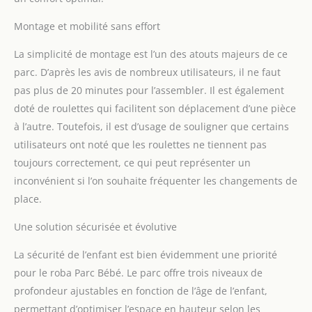
peau. Âge de l'enfant : de
0 à 24 mois Le parc de la
Montage et mobilité sans effort
marque roba peut
supporter un poids
La simplicité de montage est l’un des atouts majeurs de ce
maximal de 15 kg. C'est
parc. D’après les avis de nombreux utilisateurs, il ne faut
une belle aire de jeu sûre
pas plus de 20 minutes pour l’assembler. Il est également
dès la naissance,
doté de roulettes qui facilitent son déplacement d’une pièce
garantissant une longue
utilisation du produit et
à l’autre. Toutefois, il est d’usage de souligner que certains
un endroit où les enfants
utilisateurs ont noté que les roulettes ne tiennent pas
peuvent découvrir le
toujours correctement, ce qui peut représenter un
monde
inconvénient si l’on souhaite fréquenter les changements de
place.
Une solution sécurisée et évolutive
La sécurité de l’enfant est bien évidemment une priorité
pour le roba Parc Bébé. Le parc offre trois niveaux de
profondeur ajustables en fonction de l’âge de l’enfant,
permettant d’optimiser l’espace en hauteur selon les