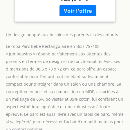
parc testé pour sa
sécurité offre une grande
surface de jeu et de
sommeil. La base du parc
est réglable en hauteur
Un design adapté aux besoins des parents et des enfants
sur 3 niveaux, ce qui
permet aux parents de
Le roba Parc Bébé Rectangulaire en Bois 75×100
jouer confortablement
avec leur bébé Les
« Jumbotwins » répond parfaitement aux attentes des
roulettes avec freins
parents en termes de design et de fonctionnalité. Avec ses
assurent la stabilité et la
dimensions de 98,5 x 73 x 72 cm, ce parc offre un espace
mobilité nécessaires. Le
confortable pour l’enfant tout en étant suffisamment
parc a été conçu
conformément à la
compact pour s’intégrer dans un salon ou une chambre. Sa
norme de sécurité
conception en bois et sa composition en MDF, associées à
actuelle EN 12227:2010-
un mélange de 65% polyester et 35% coton, lui confèrent un
12 Tous les inserts
aspect esthétique agréable et une robustesse à toute
utilisés sont certifiés et
épreuve. Le parc est aussi livré avec un tapis de parc, même
régulièrement testés. La
laque est compatible
si sa légèreté peut nécessiter l’achat d’un petit matelas pour
avec les aliments et la
un confort optimal.