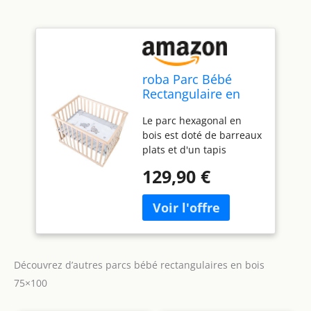
roba Parc Bébé
Rectangulaire en
Bois 75x100
Le parc hexagonal en
"Jumbotwins" +
bois est doté de barreaux
Tapis de Parc Bébé
plats et d'un tapis
et Roues Avec Freins
rembourré pour une
- Blanc
129,90 €
protection intégrale Le
parc testé pour sa
sécurité offre une grande
surface de jeu et de
sommeil. La base du parc
est réglable en hauteur
Découvrez d’autres parcs bébé rectangulaires en bois
sur 3 niveaux, ce qui
permet aux parents de
75×100
jouer confortablement
avec leur bébé Les