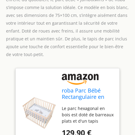
s’impose comme la solution idéale. Ce modèle en bois blanc,
avec ses dimensions de 75×100 cm, s’intègre aisément dans
votre intérieur tout en garantissant la sécurité de votre
enfant. Doté de roues avec freins, il assure une mobilité
pratique et un maintien sûr. De plus, le tapis de parc inclus
ajoute une touche de confort essentielle pour le bien-être
de votre tout-petit.
roba Parc Bébé
Rectangulaire en
Bois 75x100
Le parc hexagonal en
"Jumbotwins" +
bois est doté de barreaux
Tapis de Parc Bébé
plats et d'un tapis
et Roues Avec Freins
rembourré pour une
- Blanc
129,90 €
protection intégrale Le