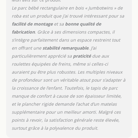
peau. Âge de l'enfant : de
Le parc bébé rectangulaire en bois « Jumbotwins » de
0 à 24 mois Le parc de la
roba est un produit que j’ai trouvé intéressant pour sa
marque roba peut
facilité de montage
et sa
bonne qualité de
supporter un poids
maximal de 15 kg. C'est
fabrication
. Grâce à ses dimensions compactes, il
une belle aire de jeu sûre
s’intègre parfaitement dans un espace restreint tout
dès la naissance,
en offrant une
stabilité remarquable
. J’ai
garantissant une longue
particulièrement apprécié sa
praticité
due aux
utilisation du produit et
roulettes équipées de freins, même si celles-ci
un endroit où les enfants
peuvent découvrir le
auraient pu être plus robustes. Les multiples niveaux
monde
de profondeur sont un véritable atout pour s’adapter à
la croissance de l’enfant. Toutefois, le tapis de parc
manque de confort à cause de son épaisseur limitée,
et le plancher rigide demande l’achat d’un matelas
supplémentaire pour un meilleur amorti. Malgré ces
points à revoir, la satisfaction générale reste élevée,
surtout grâce à la polyvalence du produit.