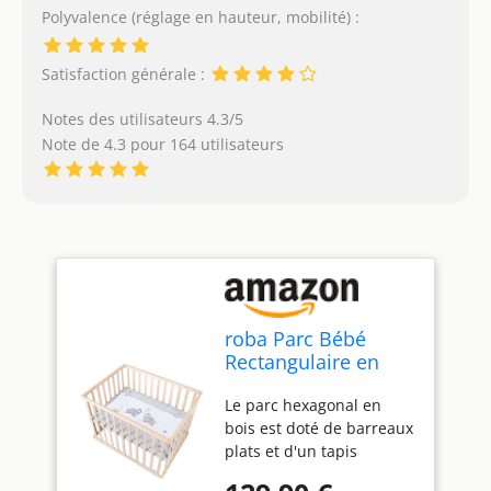
Polyvalence (réglage en hauteur, mobilité) :
Satisfaction générale :
Notes des utilisateurs 4.3/5
Note de 4.3 pour 164 utilisateurs
roba Parc Bébé
Rectangulaire en
Bois 75x100
Le parc hexagonal en
"Jumbotwins" +
bois est doté de barreaux
Tapis de Parc Bébé
plats et d'un tapis
et Roues Avec Freins
rembourré pour une
- Blanc