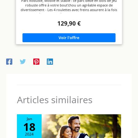
Parc Robuste, Mobile et Stable : ce parc bébé en bois de jeu
robuste offre à votre bout'chou un agréable espace de
divertissement - Les 4 roulettes avec freins assurent à la fois
la mobilité et la stabilité du parc Matelas et Tapis de Parc
Inclus : le parc de jeu est livré avec un matelas en mousse PU
129,90 €
déhoussable et un tapis tendrement rembourré et revêtu
d'un tissu imperméable en relief gris argenté Hauteur
réglable sur 3 positions : grâce à sa base réglable sur 3
hauteurs, le parc bébé "roba Style" s'adapte à la croissance
de votre bébé jusqu’à un poids de 15 kg Sûr et Certifié : le
parc pour enfants sans échardes a été développé
conformément à la norme EN 12227:2010. Tous les matériaux
utilisés sont testés pour les substances nocives et certifiés
Dimensions : H 72,5 x L 75 x P 100 cm - Matelas : H 4 x L 75 x
P 100 cm - Matières : bois de jeu - Rembourrage : mousse PU
et polyester non tissé - Couleur : gris argenté
Articles similaires
Jan
18
2024