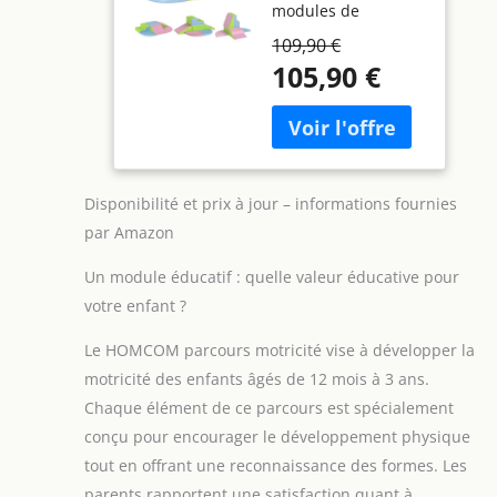
modules de
Mousse EPE
motricité souples
Multicolore
109,90 €
est parfait pour
105,90 €
grimper, ramper et
faire des roulades.
Modulable, il
permet aux enfants
de construire et
modifier leurs
Disponibilité et prix à jour – informations fournies
structures tout en
par Amazon
stimulant la
reconnaissance des
Un module éducatif : quelle valeur éducative pour
formes, l'équilibre
votre enfant ?
et la créativité.
SOUTIEN ET
Le HOMCOM parcours motricité vise à développer la
SÉCURITÉ POUR LE
motricité des enfants âgés de 12 mois à 3 ans.
JEU ACTIF : Remplis
de rembourrage
Chaque élément de ce parcours est spécialement
mousse haute
conçu pour encourager le développement physique
densité, nos blocs
tout en offrant une reconnaissance des formes. Les
de motricité
parents rapportent une satisfaction quant à