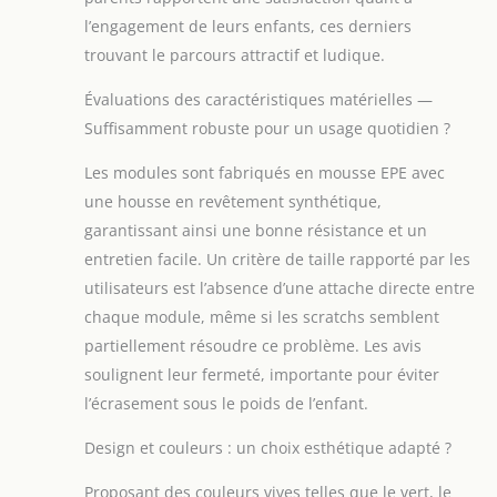
maintiennent leur
forme et restent
l’engagement de leurs enfants, ces derniers
stables sans glisser
trouvant le parcours attractif et ludique.
ni basculer,
assurant des
Évaluations des caractéristiques matérielles —
atterrissages tout
Suffisamment robuste pour un usage quotidien ?
en douceur et une
stabilité adaptée
Les modules sont fabriqués en mousse EPE avec
aux jeux des jeunes
une housse en revêtement synthétique,
enfants. MATÉRIAU
garantissant ainsi une bonne résistance et un
DE QUALITÉ &
NETTOYAGE FACILE :
entretien facile. Un critère de taille rapporté par les
Fabriqué en
utilisateurs est l’absence d’une attache directe entre
revêtement de
chaque module, même si les scratchs semblent
polyuréthane et
partiellement résoudre ce problème. Les avis
mousse EPE haute
soulignent leur fermeté, importante pour éviter
densité, ce jeu de
modules de
l’écrasement sous le poids de l’enfant.
motricité offre une
surface douce et
Design et couleurs : un choix esthétique adapté ?
ultra-résistante
pour des heures
Proposant des couleurs vives telles que le vert, le