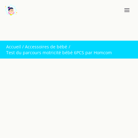
Aller
R
au
e
contenu
c
h
e
Accueil
Accessoires de bébé
r
Test du parcours motricité bébé 6PCS par Homcom
c
h
e
r