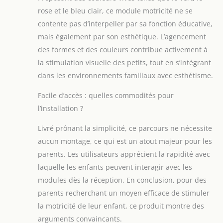
d'activité en toute
rose et le bleu clair, ce module motricité ne se
sécurité. Son
contente pas d’interpeller par sa fonction éducative,
nettoyage express
mais également par son esthétique. L’agencement
ne nécessite qu'un
des formes et des couleurs contribue activement à
simple essuyage
avec un chiffon
la stimulation visuelle des petits, tout en s’intégrant
humide. Conseil pro
dans les environnements familiaux avec esthétisme.
: il est conseillé aux
enfants d'enlever
Facile d’accès : quelles commodités pour
leurs chaussures
l’installation ?
avant de jouer pour
préserver sa
Livré prônant la simplicité, ce parcours ne nécessite
longévité de
aucun montage, ce qui est un atout majeur pour les
l'utilisation !
parents. Les utilisateurs apprécient la rapidité avec
UTILISATION MULTI-
SCÉNARIOS : Légers
laquelle les enfants peuvent interagir avec les
et faciles à
modules dès la réception. En conclusion, pour des
transporter, ces
parents recherchant un moyen efficace de stimuler
jouets de parcours
la motricité de leur enfant, ce produit montre des
de motricité
conviennent
arguments convaincants.