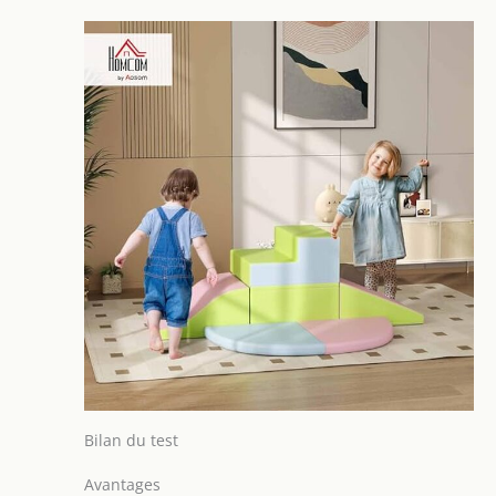
parfaitement pour
le jeu interactif, que
ce soit à la maison,
en crèche, en
classe, en salle de
jeux ou dans des
cliniques
spécialisées pour
enfants.
SPÉCIFICATIONS :
Dim. bloc carré : 48L
x 48l x 24H cm. Dim.
bloc escalier : 48L x
48l x 24H cm. Dim.
bloc rampe : 48L x
48l x (5+24)H cm.
Dim. bloc secteur :
48L x 48l x 3H cm.
Dim. bloc de pente :
Bilan du test
48L x 48l x 24H cm.
Âge certifié : 12-36
Avantages