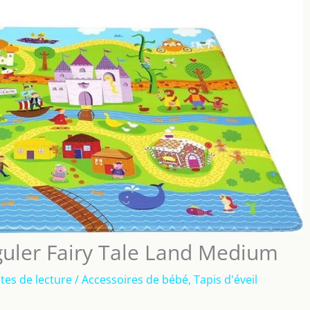
guler Fairy Tale Land Medium
tes de lecture
/
Accessoires de bébé
,
Tapis d'éveil