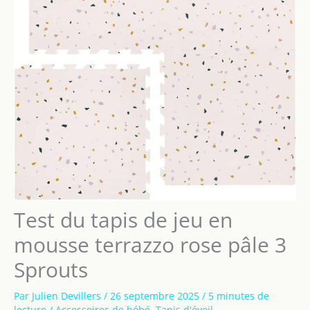
Test du tapis de jeu en
mousse terrazzo rose pâle 3
Sprouts
Par
Julien Devillers
/
26 septembre 2025
/
5 minutes de
lecture
/
Accessoires de bébé
,
Tapis d'éveil