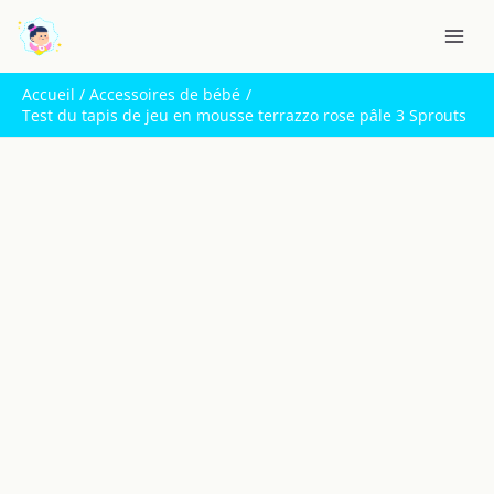
Aller
R
au
e
contenu
c
Accueil
Accessoires de bébé
h
Test du tapis de jeu en mousse terrazzo rose pâle 3 Sprouts
e
r
c
h
e
r