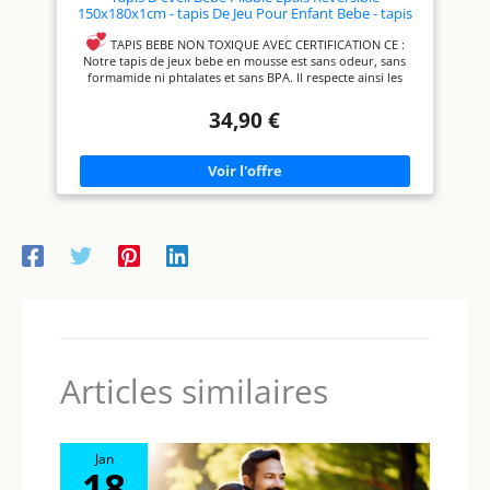
150x180x1cm - tapis De Jeu Pour Enfant Bebe - tapis
De Sol XXL En Mousse - Tapis De Motricité Favorisant
Le Développement Sensoriel - Cadeau Naissance
TAPIS BEBE NON TOXIQUE AVEC CERTIFICATION CE :
Bébé
Notre tapis de jeux bebe en mousse est sans odeur, sans
formamide ni phtalates et sans BPA. Il respecte ainsi les
normes européennes.
MULTI USAGE Tapis de parc, Tapis
34,90 €
d eveil bebe, Tapis de Gym bebe, Tapis à langer, tapis garçon
ou fille ... Notre tapis bébé s'adapte à vos besoins !
IMPERMEABLE DOUX ÉPAIS & ANTIDÉRAPANT Notre grand
tapis en mousse pour bébé est geant puisqu'il mesure
150x180cm pour 1cm d'épaisseur.
PLIABLE LAVABLE &
RÉVERSIBLE Tapis sol bebe double face, facile à transporter
en exterieur grace à sa housse.
ÉDUCATIF & LUDIQUE
Tapis d'eveil bébé Montessori qui stimule la psycho motricite
et le développement sensoriel de vos enfants grace à ses
différents designs.
Articles similaires
Jan
18