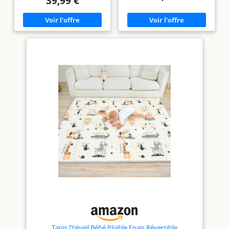
39,99 €
amovibles, dont un piano
normes européennes.
magic touch et un coussin de
MULTI USAGE Tapis de parc,
maintien Livré dans un
Tapis d eveil bebe, Tapis de
emballage complètement
Gym bebe, Tapis à langer, tapis
fermé Idéal pour les enfants
garçon ou fille ... Notre tapis
de 0 à 36 mois
bébé s'adapte à vos besoins !
IMPERMEABLE DOUX
ÉPAIS & ANTIDÉRAPANT Notre
grand tapis en mousse pour
bébé est geant puisqu'il
mesure 120x180cm pour 1cm
d'épaisseur.
PLIABLE
LAVABLE & RÉVERSIBLE Tapis
sol bebe double face, facile à
transporter en exterieur grace
à sa housse.
ÉDUCATIF &
LUDIQUE Tapis d'eveil bébé
Montessori qui stimule la
psycho motricite et le
développement sensoriel de
vos enfants grace à ses
différents designs.
Tapis D'éveil Bébé Pliable Epais Réversible