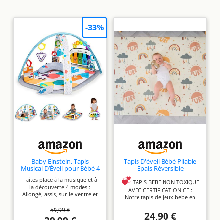
-33%
Baby Einstein, Tapis
Tapis D'éveil Bébé Pliable
Musical D’Éveil pour Bébé 4
Epais Réversible
en 1 Kickin' Tunes avec
120x180x1cm - Tapis De Jeu
Faites place à la musique et à
Piano, 70+ sons, 25+ min
Pour Enfant Bebe - Tapis
TAPIS BEBE NON TOXIQUE
la découverte 4 modes :
de musique et lumières,
De Sol XXL En Mousse -
AVEC CERTIFICATION CE :
Allongé, assis, sur le ventre et
arche de jeu,7 jouets
Tapis De Motricité
Notre tapis de jeux bebe en
nomade Plus de 70 sons et
d'activité amovibles, 4
Favorisant Le
mousse est sans odeur, sans
59,99 €
activités et plus de 25 minutes
langues, dès la naissance
Développement Sensoriel -
formamide ni phtalates et sans
24,90 €
de musique Inclut 7 jouets
Cadeau Naissance Bébé
BPA. Il respecte ainsi les