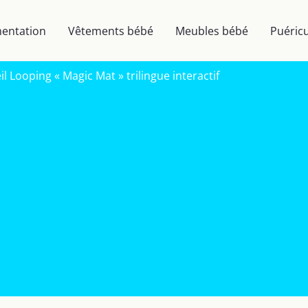
mentation
Vêtements bébé
Meubles bébé
Puéricu
il Looping « Magic Mat » trilingue interactif