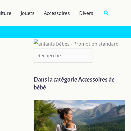
R
Recherche
lture
Jouets
Accessoires
Divers
e
c
h
e
r
c
h
Dans la catégorie Accessoires de
e
bébé
r