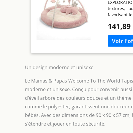
EXPLORATION 
textures, co
favorisant l
tactile ESPA
141,89
un espace sé
environneme
et rouler CO
fonctions de 
permettant à 
améliorant a
conception lé
Un design moderne et unisexe
ranger, offra
la maison o
Le Mamas & Papas Welcome To The World Tapis d’
tapis d’éveil
moderne et unisexe. Conçu pour convenir aussi bi
Lavables en 
uniquement
d’éveil arbore des couleurs douces et un thème ma
comme le polyester, garantissent une douceur ex
bébés. Avec des dimensions de 90 x 90 x 57 cm, i
s’étendre et jouer en toute sécurité.