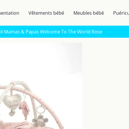
mentation
Vêtements bébé
Meubles bébé
Puéricu
veil Mamas & Papas Welcome To The World Rose