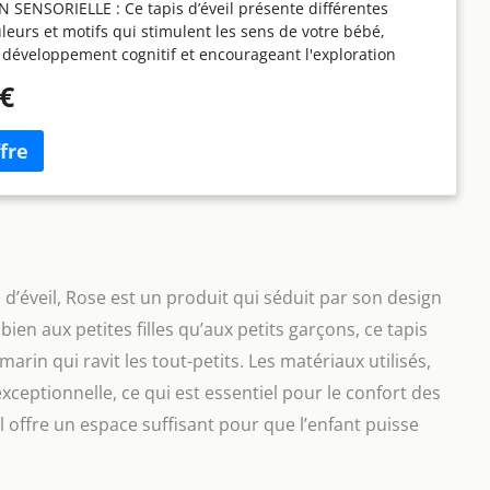
SENSORIELLE : Ce tapis d’éveil présente différentes
uleurs et motifs qui stimulent les sens de votre bébé,
e développement cognitif et encourageant l'exploration
CE DE JEU SÉCURISÉ : La surface douce et rembourrée offre
 €
curisé pour que votre bébé puisse jouer et explorer, et un
nt confortable pour passer du temps sur le ventre, ramper
NCEPTION INTERACTIVE : Les jouets attachés et les
suspension offrent des possibilités de jeu interactif,
votre bébé de s'entraîner à atteindre, à saisir et à frapper,
insi sa motricité fine CONCEPTION PORTABLE : La
gère et pliable rend le tapis d’éveil facile à transporter et à
nt un espace familier et attrayant pour jouer, que ce soit à
u en déplacement NETTOYAGE ET ENTRETIEN : La base du
éveil, Rose est un produit qui séduit par son design
 et les accessoires du coussin de maintien sur le ventre -
en aux petites filles qu’aux petits garçons, ce tapis
machine à 40 °C. Tous les autres éléments s'essuient
rin qui ravit les tout-petits. Les matériaux utilisés,
ceptionnelle, ce qui est essentiel pour le confort des
l offre un espace suffisant pour que l’enfant puisse