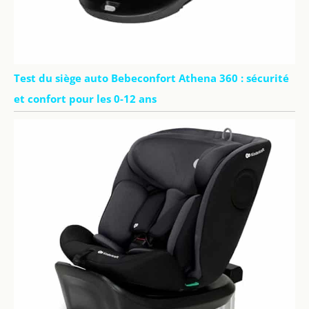
Test du siège auto Bebeconfort Athena 360 : sécurité
et confort pour les 0-12 ans