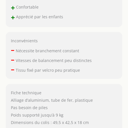
l'alimentation secteur
+
Confortable
avec l'adaptateur
+
Apprécié par les enfants
secteur et le câble USB
inclus pour une
utilisation en intérieur,
ou vous pouvez utiliser
Inconvénients
le câble USB
uniquement pour vous
–
Nécessite branchement constant
connecter à la banque
–
d'alimentation pour une
Vitesses de balancement peu distinctes
utilisation en extérieur.
–
Tissu fixé par velcro peu pratique
【Chaise à bascule pour
bébé dès la naissance】
Construit avec des
supports de base en
Fiche technique
alliage d'aluminium et
Alliage d’aluminium, tube de fer, plastique
des cadres de siège en
fer, notre chaise à
Pas besoin de piles
bascule pour bébé offre
Poids supporté jusqu’à 9 kg
une stabilité supérieure
Dimensions du colis : 49,5 x 42,5 x 18 cm
pour supporter jusqu'à