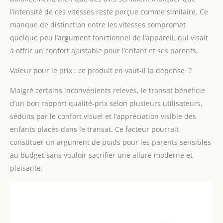
déverrouiller ou
l’intensité de ces vitesses reste perçue comme similaire. Ce
verrouiller la
manque de distinction entre les vitesses compromet
balançoire. Il existe
également 3 réglages
quelque peu l’argument fonctionnel de l’appareil, qui visait
de minuterie (8, 15 ou
à offrir un confort ajustable pour l’enfant et ses parents.
30 minutes) pour la
durée du balancement.
Valeur pour le prix : ce produit en vaut-il la dépense ?
【Confortable et sûr】
Ce fauteuil à bascule
Malgré certains inconvénients relevés, le transat bénéficie
pour bébé est doté d'un
d’un bon rapport qualité-prix selon plusieurs utilisateurs,
matelas et d'un oreiller
séduits par le confort visuel et l’appréciation visible des
en velours doux et
enfants placés dans le transat. Ce facteur pourrait
agréables pour la peau,
confortables et peu
constituer un argument de poids pour les parents sensibles
encombrants. La
au budget sans vouloir sacrifier une allure moderne et
ceinture de sécurité à
plaisante.
cinq points améliorée
est équipée d'une
épaulette élargie, plus
sûre que les ceintures à
trois points classiques.