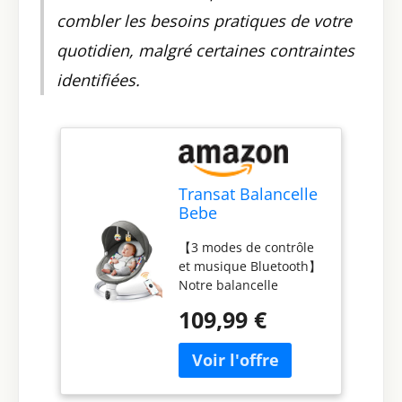
combler les besoins pratiques de votre
quotidien, malgré certaines contraintes
identifiées.
Transat Balancelle
Bebe
Electrique,Helangel
【3 modes de contrôle
Transat Bébé avec
et musique Bluetooth】
Télécommande et
Notre balancelle
Wireless pour Style
électrique pour bébé
de contrôle APP,e
109,99 €
offre 3 méthodes de
pour Enfants
contrôle pratiques,
jJusqu’à 9 kg de
notamment une
Poids avec Harnais
application pour
de Sécurité 5
téléphone, une
Points