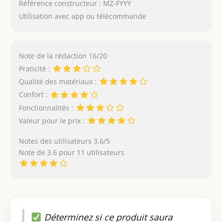
Référence constructeur : MZ-FYYY
20 livres de bébés âgés
de 0 à 6 mois. Doté d'un
Utilisation avec app ou télécommande
siège ergonomique, il
simule l'étreinte de
maman pour protéger
Note de la rédaction 16/20
la colonne vertébrale de
bébé. La balançoire
Praticité :
bébé extérieur/intérieur
Qualité des matériaux :
libère efficacement vos
Confort :
mains, ce qui en fait un
Fonctionnalités :
cadeau de fête
prénatale parfait pour
Valeur pour le prix :
les nouveaux parents.
Notes des utilisateurs 3.6/5
Note de 3.6 pour 11 utilisateurs
Déterminez si ce produit saura