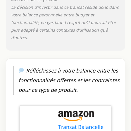
angles de balancement
La décision d’investir dans ce transat réside donc dans
(18°, 21°, 23°, 25° ou
votre balance personnelle entre budget et
31°). Il vous permet de
trouver l'amplitude de
fonctionnalité, en gardant à l’esprit qu’il pourrait être
balancement que votre
plus adapté à certains contextes d’utilisation qu’à
bébé préfère, ce qui en
d’autres.
fait une excellente
solution apaisante pour
un bébé difficile. Tirez
ou poussez la fente sur
la base pour
Réfléchissez à votre balance entre les
déverrouiller ou
verrouiller la
fonctionnalités offertes et les contraintes
balançoire. Il existe
également 3 réglages
pour ce type de produit.
de minuterie (8, 15 ou
30 minutes) pour la
durée du balancement.
【Confortable et sûr】
Ce fauteuil à bascule
pour bébé est doté d'un
Transat Balancelle