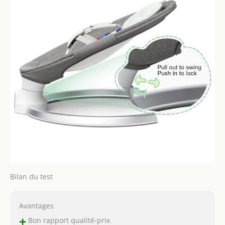
(Conseils : retirez la
goupille pour activer le
basculement ; insérez-
la pour le verrouiller)
【Conception
détachable et 2 options
d'alimentation】 Le
matelas et l'oreiller de
la balançoire pour bébé
sont amovibles et
lavables en machine
pour un nettoyage
facile. Avec des
instructions détaillées
dans le manuel
d'utilisation et la vidéo,
la balançoire pour
Bilan du test
nouveau-né est facile à
assembler et rapide à
détacher pour le
Avantages
stockage et le transport.
+
Bon rapport qualité-prix
Il prend en charge