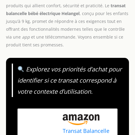
produits qui allient confort, sécurité et praticité. Le
transat
balancelle bébé électrique Helangel
, conçu pour les enfants
jusqu’à 9 kg, promet de répondre à ces exigences tout en
offrant des fonctionnalités modernes telles que le contrôle
via une
app
et une télécommande. Voyons ensemble si ce
produit tient ses promesses.
Explorez vos priorités d’achat pour
identifier si ce transat correspond à
votre contexte d’utilisation.
Transat Balancelle