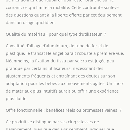
téléphone, créant ainsi
courant, ce qui limite la mobilité. Cette contrainte soulève
un environnement
des questions quant à la liberté offerte par cet équipement
apaisant pour apaiser
dans un usage quotidien.
votre bébé. 【5 angles
de balancement et 3
Qualité du matériau : pour quel type d’utilisateur ?
réglages de minuterie】
Imitation du
Constitué d’alliage d’aluminium, de tube de fer et de
balancement naturel
plastique, le transat Helangel paraît robuste à première vue.
des parents, le transat
pour bébé dispose de 5
Néanmoins, la fixation du tissu par velcro est jugée peu
angles de balancement
pratique par certains utilisateurs, nécessitant des
(18°, 21°, 23°, 25° ou
ajustements fréquents et entraînant des doutes sur son
31°). Il vous permet de
adaptation pour les bébés aux mouvements agités. Un choix
trouver l'amplitude de
balancement que votre
de matériaux plus intuitifs aurait pu offrir une expérience
bébé préfère, ce qui en
plus fluide.
fait une excellente
solution apaisante pour
Offre fonctionnelle : bénéfices réels ou promesses vaines ?
un bébé difficile. Tirez
ou poussez la fente sur
Ce produit se distingue par ses cinq vitesses de
la base pour
balancement, bien que des avis semblent indiquer que