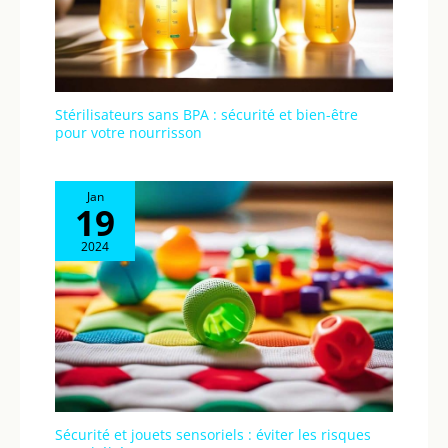
l'alimentation secteur
avec l'adaptateur
secteur et le câble USB
inclus pour une
utilisation en intérieur,
Stérilisateurs sans BPA : sécurité et bien-être
ou vous pouvez utiliser
pour votre nourrisson
le câble USB
uniquement pour vous
connecter à la banque
Jan
d'alimentation pour une
19
utilisation en extérieur.
2024
【Chaise à bascule pour
bébé dès la naissance】
Construit avec des
supports de base en
alliage d'aluminium et
des cadres de siège en
fer, notre chaise à
bascule pour bébé offre
une stabilité supérieure
Sécurité et jouets sensoriels : éviter les risques
pour supporter jusqu'à