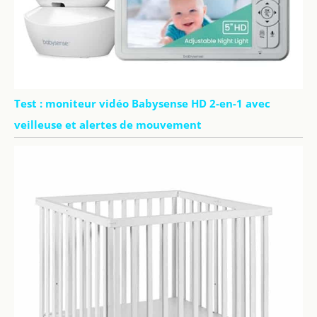
Test : moniteur vidéo Babysense HD 2-en-1 avec
veilleuse et alertes de mouvement