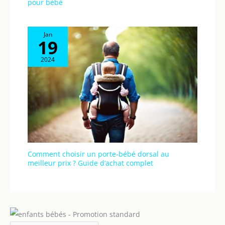
pour bébé
20 livres de bébés âgés
de 0 à 6 mois. Doté d'un
siège ergonomique, il
Jan
simule l'étreinte de
19
maman pour protéger
la colonne vertébrale de
2024
bébé. La balançoire
bébé extérieur/intérieur
libère efficacement vos
mains, ce qui en fait un
cadeau de fête
prénatale parfait pour
les nouveaux parents.
Comment choisir un porte-bébé dorsal au
meilleur prix ? Guide d’achat complet