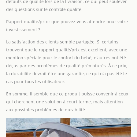
fait par une
défauts de qualité lors de la livraison, ce qui peut soulever
télécommande en plus
des questions sur le contrôle qualité.
du panneau de
commande intégré.
Rapport qualité/prix : que pouvez-vous attendre pour votre
Pour de nouveaux
investissement ?
stimuli et le plaisir de
jouer, l'arche ajustable
La satisfaction des clients semble partagée. Si certains
fournie avec des jouets
trouvent que le rapport qualité/prix est excellent, avec une
RELAX : le transat a 12
mention spéciale pour le confort du bébé, d’autres ont été
mélodies préinstallées
avec réglage du
déçus par des problèmes de qualité prématurés. À ce prix,
volume. La détection
la durabilité devrait être une garantie, ce qui n’a pas été le
automatique de
cas pour tous les utilisateurs.
mouvements. Lorsque
vous activez le mode
En somme, il semble que ce produit puisse convenir à ceux
nuit, l'appareil ralentit
qui cherchent une solution à court terme, mais attention
progressivement
aux possibles problèmes de durabilité.
jusqu'à s'éteindre
complètement
ERGONOMIQUE ET
CONFORTABLE :
L'assise correctement