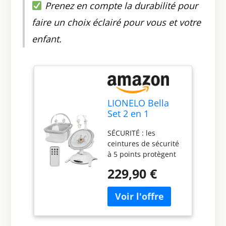
Prenez en compte la durabilité pour
faire un choix éclairé pour vous et votre
enfant.
LIONELO Bella
Set 2 en 1
Transat
SÉCURITÉ : les
électrique avec
ceintures de sécurité
nacelle 360o
à 5 points protègent
pour bébés
votre enfant contre
jusqu'à 9 kg,
229,90 €
les chutes et les
dossier
inclinaisons
inclinable, 5
soudaines. En outre,
vitesses de
la large base avec des
balancement
coussinets
Ceinture de