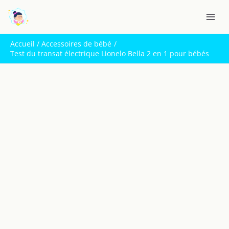
Aller
R
au
e
contenu
c
Accueil
Accessoires de bébé
h
Test du transat électrique Lionelo Bella 2 en 1 pour bébés
e
r
c
h
e
r