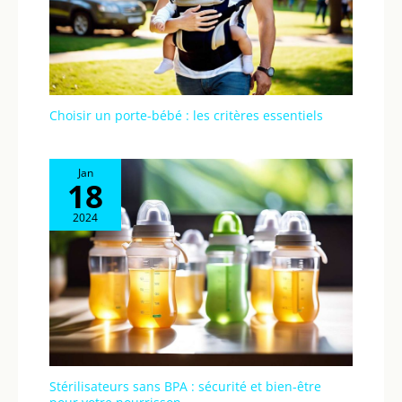
transpiration
excessive du corps de
bébé. Les matériaux
sont
hypoallergéniques.
En cas de salissure, la
Choisir un porte-bébé : les critères essentiels
housse du coussin du
transat peut être
retirée et lavée à la
Jan
main
18
2024
Stérilisateurs sans BPA : sécurité et bien-être