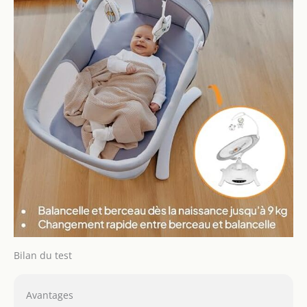
formée du berceau
avec un coussin
moelleux protège le dos
de votre enfant contre
les fortes pressions. La
housse en tissus
naturels et respirants
assure une aération
suffisante et empêche
une transpiration
excessive du corps de
bébé. Les matériaux
sont
hypoallergéniques. En
cas de salissure, la
housse du coussin du
transat peut être
Bilan du test
retirée et lavée à la
main
Avantages