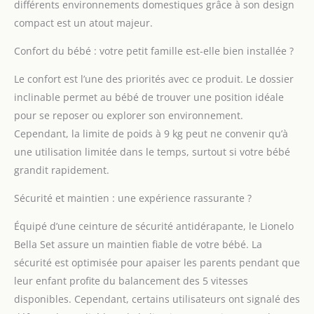
différents environnements domestiques grâce à son design
nacelle par le siège à
bascule en quelques
compact est un atout majeur.
secondes. La rotation à
Confort du bébé : votre petit famille est-elle bien installée ?
360° du siège permet
de le placer dans
Le confort est l’une des priorités avec ce produit. Le dossier
n'importe quelle
position sans avoir à le
inclinable permet au bébé de trouver une position idéale
déplacer CONFORT : le
pour se reposer ou explorer son environnement.
produit dispose de 5
Cependant, la limite de poids à 9 kg peut ne convenir qu’à
options de réglage de
une utilisation limitée dans le temps, surtout si votre bébé
la vitesse de
balancement et de 6
grandit rapidement.
mouvements de
Sécurité et maintien : une expérience rassurante ?
balancement uniques,
notamment le rythme
Équipé d’une ceinture de sécurité antidérapante, le Lionelo
comme dans les bras
des parents. De plus,
Bella Set assure un maintien fiable de votre bébé. La
vous n'avez pas besoin
sécurité est optimisée pour apaiser les parents pendant que
d'être tout le temps
leur enfant profite du balancement des 5 vitesses
juste à côté de votre
disponibles. Cependant, certains utilisateurs ont signalé des
enfant - le contrôle se