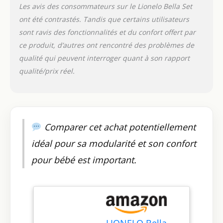
Les avis des consommateurs sur le Lionelo Bella Set
dans n'importe quelle
ont été contrastés. Tandis que certains utilisateurs
position sans avoir à
le déplacer CONFORT
sont ravis des fonctionnalités et du confort offert par
: le produit dispose
ce produit, d’autres ont rencontré des problèmes de
de 5 options de
qualité qui peuvent interroger quant à son rapport
réglage de la vitesse
qualité/prix réel.
de balancement et de
6 mouvements de
balancement
uniques, notamment
le rythme comme
dans les bras des
Comparer cet achat potentiellement
parents. De plus,
idéal pour sa modularité et son confort
vous n'avez pas
besoin d'être tout le
pour bébé est important.
temps juste à côté de
votre enfant - le
contrôle se fait par
une télécommande
en plus du panneau
de commande