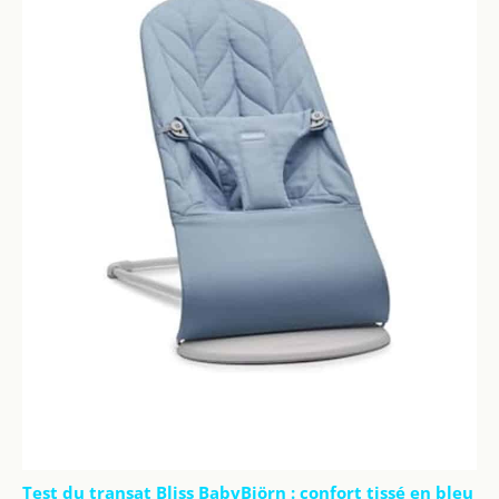
Test du transat Bliss BabyBjörn : confort tissé en bleu