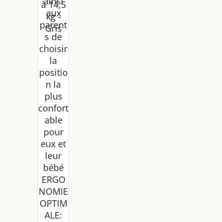
ainsi
à 14,5
aux
kg -
parent
Gris
s de
choisir
la
positio
n la
plus
confort
able
pour
eux et
leur
bébé
ERGO
NOMIE
OPTIM
ALE: