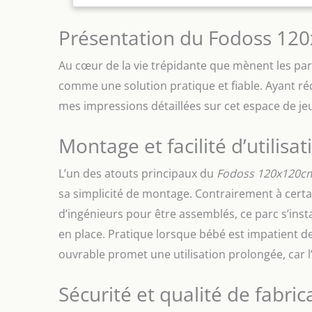
d'amortissem
une hauteur 
Présentation du Fodoss 12
parents peuv
se sentir ra
peut voir les
Au cœur de la vie trépidante que mènent les pa
démontage s'
comme une solution pratique et fiable. Ayant réc
vous avez de
mes impressions détaillées sur cet espace de jeu
faire part. 
clients
Montage et facilité d’utilisat
L’un des atouts principaux du
Fodoss 120x120c
sa simplicité de montage. Contrairement à cert
d’ingénieurs pour être assemblés, ce parc s’insta
en place. Pratique lorsque bébé est impatient de
ouvrable promet une utilisation prolongée, car l’e
Sécurité et qualité de fabric