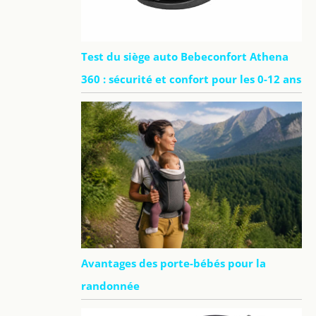
Test du siège auto Bebeconfort Athena
360 : sécurité et confort pour les 0-12 ans
Avantages des porte-bébés pour la
randonnée