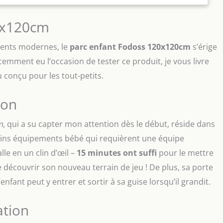
ent dans les chocs quotidiens du bébé Puissant : Avec
de 66 cm, le parc est entouré d'un filet respirant, les
0x120cm
ent voir à travers le filet tous les mouvements du bébé et
ssurés, le bébé se sentira également en sécurité parce qu'il
 parents aussi Tranquillité d'esprit : Le montage et le
rents modernes, le
parc enfant Fodoss 120x120cm
s’érige
effectuent en quelques minutes, sans aucun autre outil. Si
emment eu l’occasion de tester ce produit, je vous livre
s questions ou des suggestions, n'hésitez pas à nous en
 conçu pour les tout-petits.
Nous sommes sincèrement soucieux de la satisfaction de nos
ion
m
, qui a su capter mon attention dès le début, réside dans
ains équipements bébé qui requièrent une équipe
lle en un clin d’œil –
15 minutes ont suffi
pour le mettre
 découvrir son nouveau terrain de jeu ! De plus, sa porte
nfant peut y entrer et sortir à sa guise lorsqu’il grandit.
ation