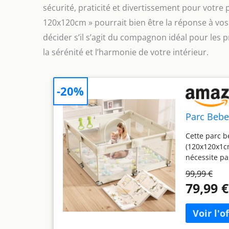
sécurité, praticité et divertissement pour votre
120x120cm » pourrait bien être la réponse à vos 
décider s’il s’agit du compagnon idéal pour les 
la sérénité et l’harmonie de votre intérieur.
-20%
Parc Bebe
Cette parc b
(120x120x1cm
nécessite pa
parc de 120x
99,99 €
plus facile c
79,99 €
appartements
également du
à l'usure et 
l'éponge, dou