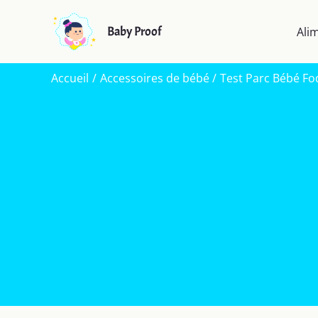
Aller
au
Baby Proof
Ali
contenu
Accueil
Accessoires de bébé
Test Parc Bébé Fod