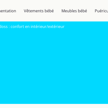
mentation
Vêtements bébé
Meubles bébé
Puéricu
oss : confort en intérieur/extérieur