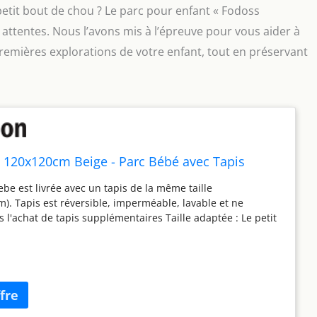
 petit bout de chou ? Le parc pour enfant « Fodoss
attentes. Nous l’avons mis à l’épreuve pour vous aider à
premières explorations de votre enfant, tout en préservant
 120x120cm Beige - Parc Bébé avec Tapis
ebe est livrée avec un tapis de la même taille
). Tapis est réversible, imperméable, lavable et ne
s l'achat de tapis supplémentaires Taille adaptée : Le petit
120cm n'est pas très grand, mais il rend la vie quotidienne
ar votre bébé y est protégé, ce qui est parfait pour les petits
 et les salles de séjour Matériaux sûrs : Nous utilisons
 tissu Oxford 210D de haute qualité, le tissu est résistant
respirant, la couverture supérieure du tissu à l'intérieur de
ce et plate après l'installation, peut jouer un bon rôle