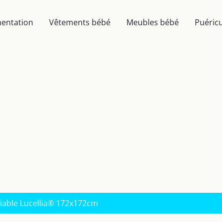
mentation
Vêtements bébé
Meubles bébé
Puéricu
liable Lucellia® 172x172cm