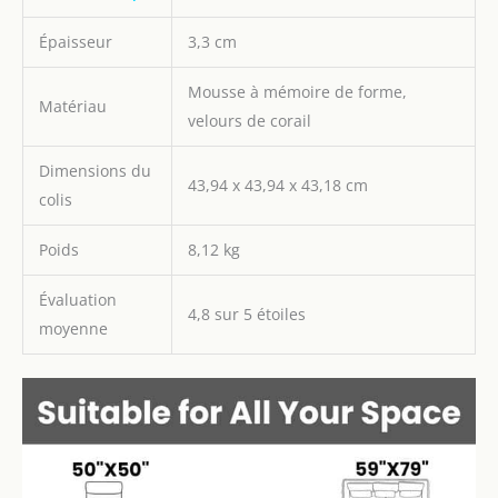
sans effort, utiliser un
aspirateur ou tapoter la
Épaisseur
3,3 cm
poussière pour faire le
nettoyage quotidien.
Mousse à mémoire de forme,
Remarque : lavage à la
Matériau
main recommandé, ne
velours de corail
pas laver en machine
pour prolonger la durée
Dimensions du
43,94 x 43,94 x 43,18 cm
de vie. Et lorsque vous
colis
recevez le tapis de jeu, il
suffit d'ouvrir la forme du
Poids
8,12 kg
produit est très plate est
un phénomène normal,
Évaluation
veuillez vous assurer
4,8 sur 5 étoiles
moyenne
d'attendre un certain
temps pour laisser le
produit rebondir, ou
tapotez le produit pour
accélérer son rebond.