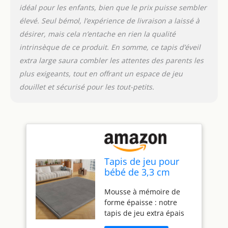
Multifonction : le tapis de
idéal pour les enfants, bien que le prix puisse sembler
sol décore non
élevé. Seul bémol, l’expérience de livraison a laissé à
seulement le salon, la
désirer, mais cela n’entache en rien la qualité
chambre, la salle de jeux,
la maternelle, la crèche,
intrinsèque de ce produit. En somme, ce tapis d’éveil
mais il est également
extra large saura combler les attentes des parents les
pratique. Vous pouvez
plus exigeants, tout en offrant un espace de jeu
l'utiliser comme tapis de
douillet et sécurisé pour les tout-petits.
yoga, tapis de tatami de
style japonais
traditionnel, tapis de jeu
pour bébé, tapis de
clôture pour bébé, tapis
d'éveil pour bébé, tapis
de sieste, etc. Dessous
Tapis de jeu pour
antidérapant : notre tapis
bébé de 3,3 cm
dispose d'un dos en
d'épaisseur, tapis
plastique antidérapant
Mousse à mémoire de
de temps de ventre
pour une durabilité
forme épaisse : notre
en mousse à
accrue, une stabilité et
tapis de jeu extra épais
mémoire de forme
une facilité d'installation,
est fabriqué à partir de
super doux en
tout en améliorant la