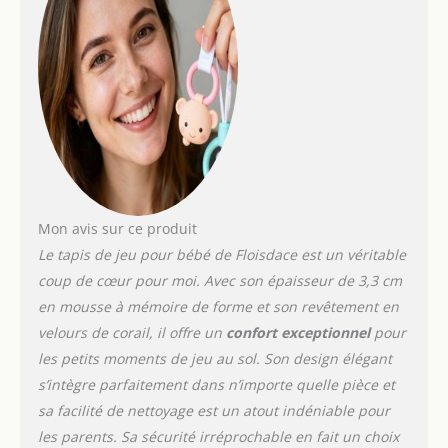
adaptée pour que les
bébés rampent et se
déplacent. Sûr %
confortable : fabriqué à
partir de matériaux
respectueux de
l'environnement et non
toxiques, le tapis pour
bébé assure durabilité et
sécurité pour les bébés,
la surface en velours
Mon avis sur ce produit
corail est respirante et
Le tapis de jeu pour bébé de Floisdace est un véritable
confortable, pas de
coup de cœur pour moi. Avec son épaisseur de 3,3 cm
décoloration, pas de
en mousse à mémoire de forme et son revêtement en
peluches et respectueux
de la peau de bébé,
velours de corail, il offre un
confort exceptionnel
pour
créant un havre de paix
les petits moments de jeu au sol. Son design élégant
confortable pour votre
s’intègre parfaitement dans n’importe quelle pièce et
enfant pour jouer,
sa facilité de nettoyage est un atout indéniable pour
grandir et explorer dans
un confort absolu
les parents. Sa sécurité irréprochable en fait un choix