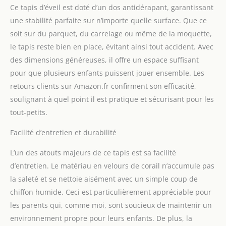
Ce tapis d’éveil est doté d’un dos antidérapant, garantissant
confortable, pas de
décoloration, pas de
une stabilité parfaite sur n’importe quelle surface. Que ce
peluches et respectueux
soit sur du parquet, du carrelage ou même de la moquette,
de la peau de bébé,
le tapis reste bien en place, évitant ainsi tout accident. Avec
créant un havre de paix
des dimensions généreuses, il offre un espace suffisant
confortable pour votre
enfant pour jouer,
pour que plusieurs enfants puissent jouer ensemble. Les
grandir et explorer dans
retours clients sur Amazon.fr confirment son efficacité,
un confort absolu
soulignant à quel point il est pratique et sécurisant pour les
Multifonction : le tapis de
tout-petits.
sol décore non
seulement le salon, la
Facilité d’entretien et durabilité
chambre, la salle de jeux,
la maternelle, la crèche,
L’un des atouts majeurs de ce tapis est sa facilité
mais il est également
d’entretien. Le matériau en velours de corail n’accumule pas
pratique. Vous pouvez
l'utiliser comme tapis de
la saleté et se nettoie aisément avec un simple coup de
yoga, tapis de tatami de
chiffon humide. Ceci est particulièrement appréciable pour
style japonais
les parents qui, comme moi, sont soucieux de maintenir un
traditionnel, tapis de jeu
environnement propre pour leurs enfants. De plus, la
pour bébé, tapis de