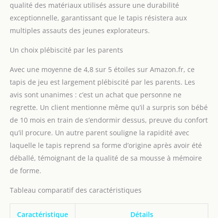
clôture pour bébé, tapis
qualité des matériaux utilisés assure une durabilité
d'éveil pour bébé, tapis
exceptionnelle, garantissant que le tapis résistera aux
de sieste, etc. Dessous
multiples assauts des jeunes explorateurs.
antidérapant : notre tapis
dispose d'un dos en
Un choix plébiscité par les parents
plastique antidérapant
pour une durabilité
Avec une moyenne de 4,8 sur 5 étoiles sur Amazon.fr, ce
accrue, une stabilité et
tapis de jeu est largement plébiscité par les parents. Les
une facilité d'installation,
avis sont unanimes : c’est un achat que personne ne
tout en améliorant la
longévité, l'esthétique et
regrette. Un client mentionne même qu’il a surpris son bébé
la protection du sol.
de 10 mois en train de s’endormir dessus, preuve du confort
Transformez l'aire de jeu
qu’il procure. Un autre parent souligne la rapidité avec
de votre enfant en une
laquelle le tapis reprend sa forme d’origine après avoir été
zone d'aventure douce et
sûre. Entretien facile et
déballé, témoignant de la qualité de sa mousse à mémoire
besoin d'attendre le
de forme.
rebond : ne vous
inquiétez pas, vous
Tableau comparatif des caractéristiques
pouvez enlever la
poussière et la saleté
Caractéristique
Détails