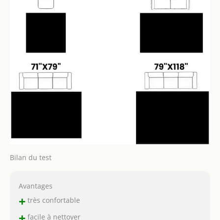
Bilan du test
Avantages
+
très confortable
+
facile à nettoyer