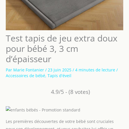
Test tapis de jeu extra doux
pour bébé 3, 3 cm
d’épaisseur
Par
Marie Fontanier
/
23 juin 2025
/
4 minutes de lecture
/
Accessoires de bébé
,
Tapis d'éveil
4.9/5 - (8 votes)
Les premières découvertes de votre bébé sont cruciales
pour son développement, et vous souhaitez lui offrir un