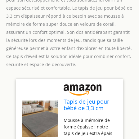
espace sécurisé et confortable. Le tapis de jeu pour bébé de
3,3 cm d’épaisseur répond à ce besoin avec sa mousse à
mémoire de forme super douce en velours de corail,
assurant un confort optimal. Son dos antidérapant garantit
la sécurité lors des moments de jeu, tandis que sa taille
généreuse permet à votre enfant d’explorer en toute liberté.
Ce tapis d’éveil est la solution idéale pour combiner confort,
sécurité et espace de découverte.
Tapis de jeu pour
bébé de 3,3 cm
d'épaisseur, tapis
Mousse à mémoire de
de temps de ventre
forme épaisse : notre
en mousse à
tapis de jeu extra épais
mémoire de forme