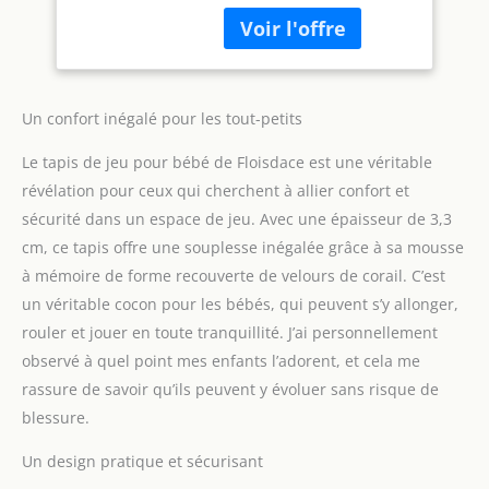
est fabriqué à partir de
super doux en
tissu 100 % polaire corail
velours de corail
avec rembourrage en
avec dos
mousse à mémoire de
antidérapant, tapis
forme haute densité pour
d'éveil extra large
plus de douceur et de
pour les
Un confort inégalé pour les tout-petits
confort, ce qui aide à
Le tapis de jeu pour bébé de Floisdace est une véritable
réduire la douleur des
chutes de nos enfants et
révélation pour ceux qui cherchent à allier confort et
fournit une surface plus
sécurité dans un espace de jeu. Avec une épaisseur de 3,3
adaptée pour que les
cm, ce tapis offre une souplesse inégalée grâce à sa mousse
bébés rampent et se
à mémoire de forme recouverte de velours de corail. C’est
déplacent. Sûr %
confortable : fabriqué à
un véritable cocon pour les bébés, qui peuvent s’y allonger,
partir de matériaux
rouler et jouer en toute tranquillité. J’ai personnellement
respectueux de
observé à quel point mes enfants l’adorent, et cela me
l'environnement et non
rassure de savoir qu’ils peuvent y évoluer sans risque de
toxiques, le tapis pour
bébé assure durabilité et
blessure.
sécurité pour les bébés,
la surface en velours
Un design pratique et sécurisant
corail est respirante et