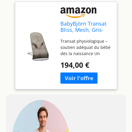
BabyBjörn Transat
Bliss, Mesh, Gris-
beige
Transat physiologique –
soutien adéquat du bébé
dès la naissance Un
balancement naturel
194,00 €
sans pile ou fil électrique
Pliable et facile à
déplacer dans la maison
De 3,5 kg/53 cm à 13 kg
(soit env. de la naissance
à 2 ans) Se décline en
trois textiles doux : coton,
mesh et jersey 3D ultra-
doux