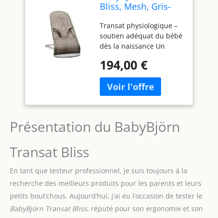
Bliss, Mesh, Gris-
beige
Transat physiologique –
soutien adéquat du bébé
dès la naissance Un
balancement naturel
194,00 €
sans pile ou fil électrique
Pliable et facile à
déplacer dans la maison
De 3,5 kg/53 cm à 13 kg
(soit env. de la naissance
à 2 ans) Se décline en
Présentation du BabyBjörn
trois textiles doux : coton,
mesh et jersey 3D ultra-
Transat Bliss
doux
En tant que testeur professionnel, je suis toujours à la
recherche des meilleurs produits pour les parents et leurs
petits bout’chous. Aujourd’hui, j’ai eu l’occasion de tester le
BabyBjörn Transat Bliss
, réputé pour son ergonomie et son