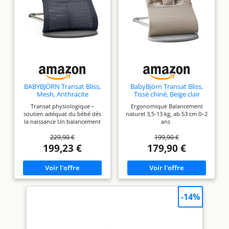
BABYBJÖRN Transat Bliss,
BabyBjörn Transat Bliss,
Mesh, Anthracite
Tissé chiné, Beige clair
Transat physiologique –
Ergonomique Balancement
soutien adéquat du bébé dès
naturel 3,5-13 kg, ab 53 cm 0–2
la naissance Un balancement
ans
naturel sans pile ou fil
229,90 €
199,90 €
électrique Pliable et facile à
déplacer dans la maison De 3,5
199,23 €
179,90 €
kg/53 cm à 13 kg (soit env. de
la naissance à 2 ans) Se décline
en trois textiles doux : coton,
mesh et jersey 3D ultra-doux
-14%