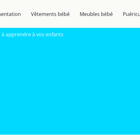
mentation
Vêtements bébé
Meubles bébé
Puéricu
s à apprendre à vos enfants