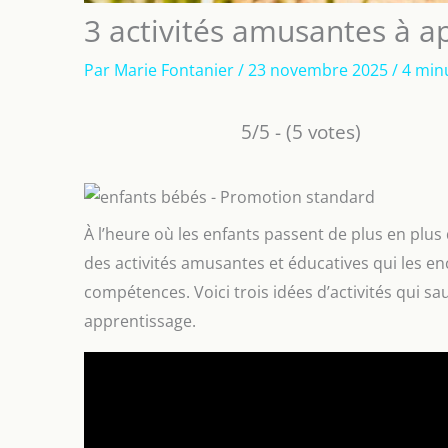
3 activités amusantes à a
Par
Marie Fontanier
/
23 novembre 2025
/
4 min
5/5 - (5 votes)
À l’heure où les enfants passent de plus en plus 
des activités amusantes et éducatives qui les en
compétences. Voici trois idées d’activités qui sa
apprentissage.