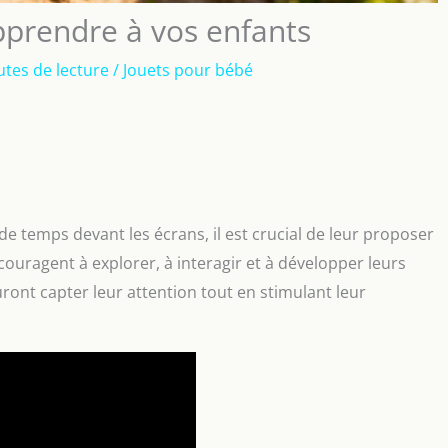
pprendre à vos enfants
utes de lecture
/
Jouets pour bébé
de temps devant les écrans, il est crucial de leur proposer
couragent à explorer, à interagir et à développer leurs
uront capter leur attention tout en stimulant leur