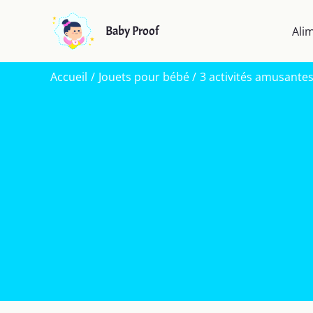
Aller
au
Baby Proof
Ali
contenu
Accueil
Jouets pour bébé
3 activités amusante