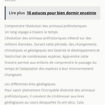
sans avoir à changer les piles. [Cadeau Idéal] La
construction durable permet de résister à l'usure des
jeux énergiques. Cadeau idéal pour les enfants de 3 4
Lire plus
10 astuces pour bien dormir enceinte
5 6 7 8+ à l'occasion d'un anniversaire, de Noël,
d'Halloween ou d'une récompense quotidienne.
Comprendre l’évolution des animaux préhistoriques
Un long voyage à travers le temps
L’évolution des animaux préhistoriques s’étend sur des
millions d’années. Durant cette période, des changements
climatiques et géologiques ont favorisé le développement et
l’extinction de nombreuses espèces. Apprendre cette
histoire permet aux enfants de comprendre le passage du
temps et l’adaptation des espèces à leur environnement
changeant.
Les différentes ères géologiques
Pour saisir pleinement l’incroyable diversité des animaux
préhistoriques, il convient de s’intéresser aux ères
géologiques au cours desquelles ils ont vécu. Cela