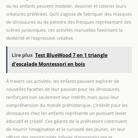
Parfait pour Halloween, les
où les enfants peuvent modeler, dessiner et colorier leurs
fêtes de déguisements, le
créatures préférées. Qu’il s’agisse de fabriquer des masques
carnaval, Pâques, Noël, les
soirées, le cosplay et toute
de dinosaures ou de peindre des fresques représentant des
autre événement. Ce
déguisement de dinosaure
scènes jurassiques, ces activités manuelles favorisent la
gonflable pour adultes vous
fera remarquer dans la foule
dextérité et l’expression créative.
lors des fêtes! inflatable
Dinosaur costume adult
Lire plus
Test BlueWood 7 en 1 triangle
d'escalade Montessori en bois
À travers ces activités, les enfants peuvent explorer de
nouvelles facettes de leur passion pour les dinosaures,
renforçant non seulement leur intérêt, mais aussi leur
compréhension du monde préhistorique. L’intérêt pour les
dinosaures chez les enfants représente un puissant levier
éducatif et créatif. Ces géants de la préhistoire continuent
de nourrir l’imagination et la curiosité des jeunes, en leur
offrant des opportunités infinies d’apprentissage et