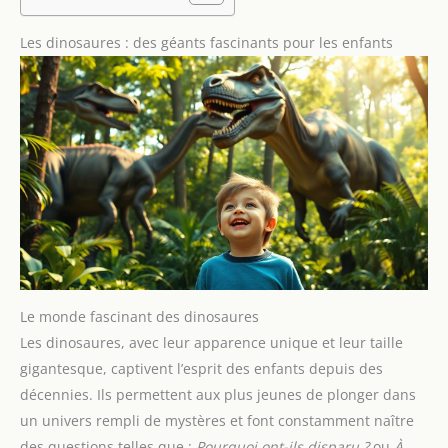
Les dinosaures : des géants fascinants pour les enfants
Le monde fascinant des dinosaures
Les dinosaures, avec leur apparence unique et leur taille
gigantesque, captivent l’esprit des enfants depuis des
décennies. Ils permettent aux plus jeunes de plonger dans
un univers rempli de mystères et font constamment naître
des questions telles que :
Pourquoi ont-ils disparu ?
ou
À