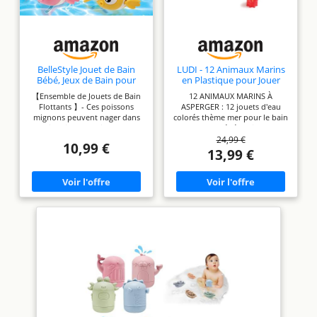
BelleStyle Jouet de Bain
LUDI - 12 Animaux Marins
Bébé, Jeux de Bain pour
en Plastique pour Jouer
Enfant 1 2 3 4 Ans, Poisson
dans Le Bain. Dès 6 Mois.
【Ensemble de Jouets de Bain
12 ANIMAUX MARINS À
Animaux Jouets Flottants,
Animaux arroseurs rigolos.
Flottants 】- Ces poissons
ASPERGER : 12 jouets d'eau
Jeu d'eau Jouet de
Sac de Rangement Inclus.
mignons peuvent nager dans
colorés thème mer pour le bain
Baignoire Piscine, Jouets de
Jouet à emmener à la Plage
la baignoire une fois que vous
ou la plage. Bébé projette l'eau
Douche pour Tout-Petits
- Aspergeurs 12 Mers - réf.
24,99 €
faites tourner les petits
en pressant les animaux. JEU
Garcon Fille - 3 Pièces
2174
10,99 €
poissons-clowns dans le sens
D'EAU LUDIQUE : L'eau s'infiltre
13,99 €
des aiguilles d'une montre et
par le petit trou puis ressort
les relâchez dans l'eau. Jouez
lorsque l'enfant presse le jouet.
avec ces jouets de bain à
Bain interactif et amusant.
remonter, offrez à votre enfant
DÉVELOPPE IMAGINATION ET
un bain parfait et intéressez-le
MOTRICITÉ : Presser les jouets
à la natation. 【Sûr et Sans
aide bébé à développer
Piles 】- Le jouet de bain à
dextérité et coordination.
remonter a été fabriqué en
Formes et couleurs stimulent la
matériau ABS de haute qualité,
curiosité. PRATIQUE BAIN ET
sûr et durable. Les bords du
PLAGE : Faciles à saisir pour les
jouet de baignoire sont lisses
petites mains. Sac de
et bien finis, sans danger pour
rangement inclus pour
votre bébé. Aucune pile n'est
transporter et sécher les jouets.
requise pour ce jouet de bain.
LUDI – UNE MARQUE QUI
【Profitez de l'heure du
ACCOMPAGNE LES ENFANTS