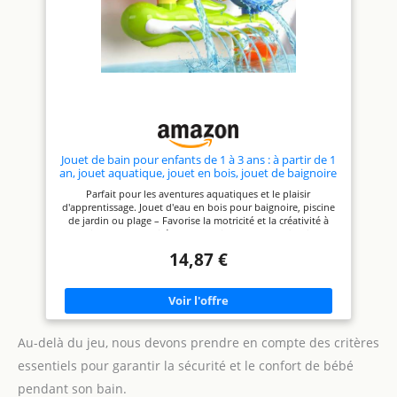
l'usure. De ce fait, il est difficile
transport étanche (40x30cm)
de le déformer même après
avec poignée renforcée - idéal
une utilisation intensive.
pour les vacances !
KIT
【Choix/option de
COMPLET HAUT DE GAMME "2
divertissement】 Le jouet de
cannes magnétiques
bain moussant flottant est un
ergonomiques + 2 épuisettes
jouet de bain très mignon. Il a
anti-rouille + 10 aimants de
de nombreuses formes et
rechange GRATUITS !
motifs différents et une variété
Économisez 29€ vs l'achat
de couleurs amusantes pour
séparé. Plastique 100%
rendre le bain de votre bébé
recyclable certifié Origine
plus amusant. Pratique à :
Jouet de bain pour enfants de 1 à 3 ans : à partir de 1
France.
CADEAU PRÊT-
étant donné que les
an, jouet aquatique, jouet en bois, jouet de baignoire
OFFRIR Emballage cadeau
autocollants en mousse pour
et d'extérieur, jouet éducatif, cadeau pour garçon et
Parfait pour les aventures aquatiques et le plaisir
premium avec étiquette
sont équipés d'un organisateur
fille, cadeau d'anniversaire
d'apprentissage. Jouet d'eau en bois pour baignoire, piscine
personnalisable. Offrez des
de jouets de bain, l'espace en
de jardin ou plage – Favorise la motricité et la créativité à
heures d'amusement éducatif -
maille peut évacuer toute l'eau,
partir de 1 an. Inspiré Montessori : la tasse, les figurines
idéal pour anniversaires ou
il est plus facile pour les mères
flottantes et la roue à eau font des jouets de bain un point
fêtes de l'été ! En exclusivité :
de les stocker et de les après le
14,87 €
fort éducatif. » (492 caractères). Jouet à partir de 1 an, cadeau
Guide des animaux marins
bain du nourrisson.
pour fille 1 an, cadeau pour 1er anniversaire, jouet pour bébé
offert !
à partir de 1 an, cadeau garçon de 1 an, jouet de bain pour
bébé, machine à café baignoire pour enfant, jouet pour 1 an
Années - Jouet pour bébé 1 an 100 % bois naturel et sans
danger pour les enfants. Fabriqué en bois de hêtre durable
(certifié sans substances nocives selon la norme EN71).
Au-delà du jeu, nous devons prendre en compte des critères
Surface lisse sans éclats, couleur imperméable – Sans danger
essentiels pour garantir la sécurité et le confort de bébé
pour les mains de bébé et passe au lave-vaisselle pour un
nettoyage sans effort ! » (478 caractères). Jouet pour enfants à
pendant son bain.
partir de 1 an, jouet à partir de 1 an, jouet à partir de 1 an,