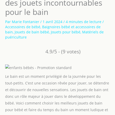
des jouets incontournables
pour le bain
Par
Marie Fontanier
/
1 avril 2024
/
4 minutes de lecture
/
Accessoires de bébé
,
Baignoires bébé et accessoires de
bain
,
Jouets de bain bébé
,
Jouets pour bébé
,
Matériels de
puériculture
4.9/5 - (9 votes)
Le bain est un moment privilégié de la journée pour les
tout-petits. C’est une occasion rêvée pour jouer, se détendre
et découvrir de nouvelles sensations. Les jouets de bain ont
donc un rôle majeur à jouer dans le développement du
bébé. Voici comment choisir les meilleurs jouets de bain
pour bébé et faire du temps du bain un moment ludique et