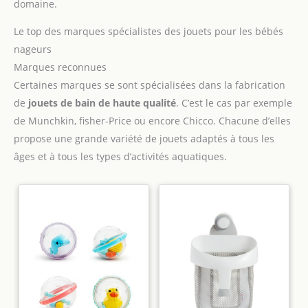
domaine.
Le top des marques spécialistes des jouets pour les bébés
nageurs
Marques reconnues
Certaines marques se sont spécialisées dans la fabrication
de
jouets de bain de haute qualité
. C’est le cas par exemple
de Munchkin, fisher-Price ou encore Chicco. Chacune d’elles
propose une grande variété de jouets adaptés à tous les
âges et à tous les types d’activités aquatiques.