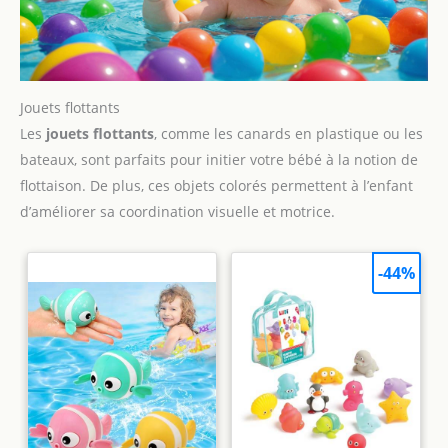
Jouets flottants
Les
jouets flottants
, comme les canards en plastique ou les
bateaux, sont parfaits pour initier votre bébé à la notion de
flottaison. De plus, ces objets colorés permettent à l’enfant
d’améliorer sa coordination visuelle et motrice.
-44%