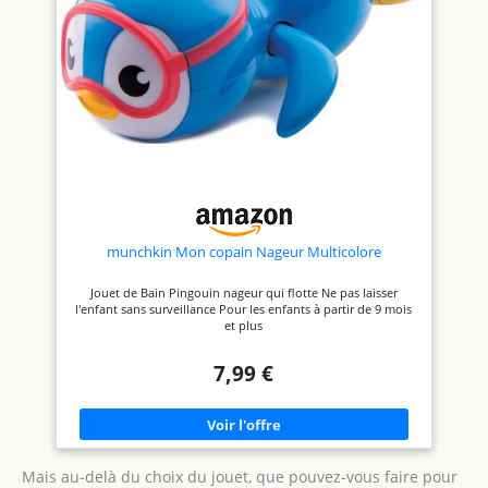
parois lisses et texturées
ATTRAPEZ, ÉGOUTTEZ ET
RANGEZ : Une solution
pratique, facile et amusante
pour ranger les jouets de bébé
après le bain ! L’ouverture
extra-large vous permet
d’attraper plusieurs jouets en
même temps PRODUIT DE LA
GAMME BAIN MUNCHKIN :
Produits de bain innovants,
jouets pour bébé et accessoires
essentiels comme des tapis de
bain, des rince-têtes et des
rangements, tous pensés pour
les tout-petits
munchkin Mon copain Nageur Multicolore
Jouet de Bain Pingouin nageur qui flotte Ne pas laisser
l'enfant sans surveillance Pour les enfants à partir de 9 mois
et plus
7,99 €
Mais au-delà du choix du jouet, que pouvez-vous faire pour