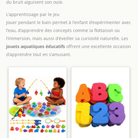
du bruit aiguisent son ouïe.
L’apprentissage par le jeu
Jouer pendant le bain permet à l’enfant d’expérimenter avec
l’eau, d’apprendre des concepts comme la flottaison ou
l’immersion, mais aussi d’éveiller sa curiosité naturelle. Les
jouets aquatiques éducatifs
offrent une excellente occasion
d’apprendre tout en s’amusant.