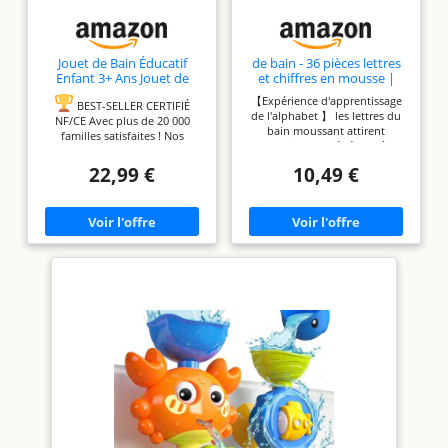
Jouet de Bain Éducatif
de bain - 36 pièces lettres
Enfant 3+ Ans Jouet de
et chiffres en mousse |
Pêche Aquatique avec 30
Jouet aquatique éducatif-
【Expérience d'apprentissage
Animaux Flottants Set
ensemble de salle de bain
BEST-SELLER CERTIFIÉ
de l'alphabet 】 les lettres du
Magnétique avec 2 Cânes
pour bébé, cadeau
NF/CE Avec plus de 20 000
bain moussant attirent
& 2 Épuisettes Jeux
d'apprentissage et de jeu
familles satisfaites ! Nos
l'attention de bébé. Adhère
Exterieur Enfant Jeux d Eau
doux coloré pour les tout-
animaux aquatiques (poissons,
aux lisses lorsqu'il est mouillé,
Exterieur pour Enfants
petits et les enfant
méduses, crabes...) ont une
22,99 €
10,49 €
contient 26 lettres flottantes ()
épaisseur 2x supérieure aux
et 10 chiffres flottants (0-9).
jouets bas de gamme. Garantie
【Jeu de bain amusant】
3 ans contre la casse - la
L'alphabet du bain moussant
qualité justifie le prix !
doux peut coller au mur carrelé
APPRENTISSAGE PAR LE JEU 30
lorsqu'il est en contact avec
espèces marines à identifier
l'eau en raison de sa forte
(incl. livret éducatif PDF).
puissance d' . Le jeu est assez
Développe la motricité fine &
facile à jouer. Il offre des
les connaissances biologiques :
possibilités infinies d’en
« Attrape tous les crustacés ! » «
apprendre davantage sur la
Classe les animaux par couleur
toilette de bébé. 【Matériau de
! » Recommandé par des
haute qualité】 Les
autocollants pour bain
pédopsychologues.
4 EN 1
moussant pour sont fabriqués
POUR TOUS LES LIEUX "Jouez
à partir de matériaux
dans la baignoire, la piscine ou
respectueux de
la mer ! Les animaux flottent
l'environnement et sont faciles
même dans les vagues grâce à
à nettoyer. Solide et résistant à
leur design équilibré. Sac de