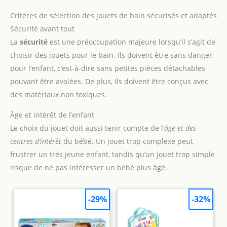
jouet d'eau pour bébé, jouet de bain, jouet de bain à partir
de 4 ans, Playmobil aqua, Toomi. Jouet de bain Jouet pour
Critères de sélection des jouets de bain sécurisés et adaptés
fille à partir de 1 an Attirez les petits explorateurs aquatiques
Sécurité avant tout
- Le crabe rampant avec bras de préhension encourage
l'arrosage, la création et l'expérimentation. Idéal pour les
La
sécurité
est une préoccupation majeure lorsqu’il s’agit de
premiers jeux d'eau : nage, éclaboussures et entraîne la
coordination œil-main – même dans une baignoire peu
choisir des jouets pour le bain. Ils doivent être sans danger
profonde ! » (485 caractères). Jouet de bain pour enfants à
partir de 4 ans, jeu d'eau pour enfants, jeu d'eau pour
pour l’enfant, c’est-à-dire sans petites pièces détachables
enfants, jeu d'eau pour enfants, jeu d'eau, jouet pour
pouvant être avalées. De plus, ils doivent être conçus avec
l'extérieur, jouet d'eau pour bébé, 1 an, toomi. Jouet de bain
Jouet de bain à partir de 2 ans Cadeau idéal pour les enfants
des matériaux non toxiques.
de 1 à 3 ans. Emballé dans une boîte cadeau sans plastique –
Parfait pour un anniversaire, un baptême ou une fête
d'enfants d'été. Il séduit les garçons et les filles comme jouet
Âge et intérêt de l’enfant
d'extérieur dans le jardin ou compagnon de voyage en
Le choix du jouet doit aussi tenir compte de l’
âge et des
vacances. Jouet de bain à partir de 3 ans, jouet de baignoire,
jouet de bain pour bébé, jouet en bois à partir de 1 an,
centres d’intérêt
du bébé. Un jouet trop complexe peut
cadeau 1 an garçon, cadeau 1 an pour fille, jouet d'eau, jeu
d'eau pour enfants, jeux d'eau pour enfants, jouets à partir
frustrer un très jeune enfant, tandis qu’un jouet trop simple
de 1 an, jouet de baignoire. Jouet pour 1 Jouet éducatif à
partir de 1 an Amusant à l'extérieur et peu encombrant.
risque de ne pas intéresser un bébé plus âgé.
Compact pour boîte à sable, sac de voyage ou étagère de
salle de bain. Résistant aux intempéries pour pataugeoire et
aire de jeux d'eau – Sèche rapidement et reste indéformable
même en cas de chaleur ! » (472 caractères), jouet de bain,
-29%
-32%
jouet de bain, jouet montessori à partir de 1 an, jouet d'eau
pour enfants, jouet de plein air, jouet de bain pour bébé à
partir de 1 an, jouet aquatique, jouet aquatique, bébé. jouet
1 an, Jouet pour bébé à partir de 1 an, cadeau pour garçon de