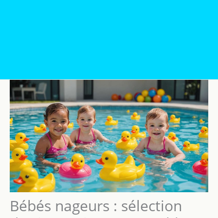
Bébés nageurs : sélection