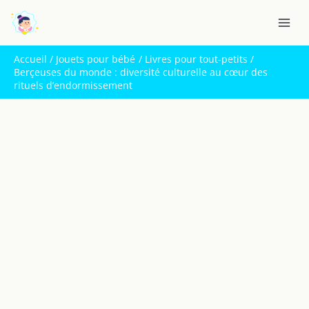
Aller
R
au
e
contenu
c
Accueil
Jouets pour bébé
Livres pour tout-petits
h
Berçeuses du monde : diversité culturelle au cœur des
rituels d’endormissement
e
r
c
h
e
r