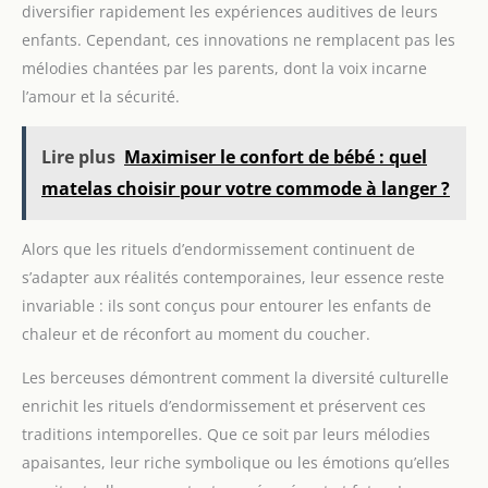
diversifier rapidement les expériences auditives de leurs
laissez-la attrapez sa lettre (incluse) avec son bec pour
votre enfant et regardez le
délivrer le courrier. Fonctionne avec 3 piles LR6 fournies
jouer à cache-cache avec cette
enfants. Cependant, ces innovations ne remplacent pas les
peluche interactive adorable
mélodies chantées par les parents, dont la voix incarne
l’amour et la sécurité.
Lire plus
Maximiser le confort de bébé : quel
matelas choisir pour votre commode à langer ?
Alors que les rituels d’endormissement continuent de
s’adapter aux réalités contemporaines, leur essence reste
invariable : ils sont conçus pour entourer les enfants de
chaleur et de réconfort au moment du coucher.
Les berceuses démontrent comment la diversité culturelle
enrichit les rituels d’endormissement et préservent ces
traditions intemporelles. Que ce soit par leurs mélodies
apaisantes, leur riche symbolique ou les émotions qu’elles