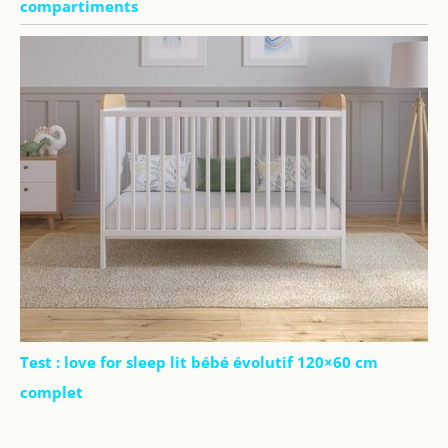
compartiments
Test : love for sleep lit bébé évolutif 120×60 cm
complet