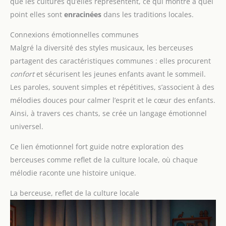
que les cultures qu’elles représentent, ce qui montre à quel
point elles sont
enracinées
dans les traditions locales.
Connexions émotionnelles communes
Malgré la diversité des styles musicaux, les berceuses
partagent des caractéristiques communes : elles procurent
confort
et sécurisent les jeunes enfants avant le sommeil.
Les paroles, souvent simples et répétitives, s’associent à des
mélodies douces pour calmer l’esprit et le cœur des enfants.
Ainsi, à travers ces chants, se crée un langage émotionnel
universel.
Ce lien émotionnel fort guide notre exploration des
berceuses comme reflet de la culture locale, où chaque
mélodie raconte une histoire unique.
La berceuse, reflet de la culture locale